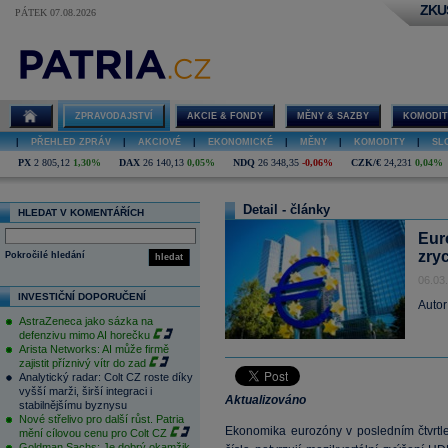
ZKU
PÁTEK 07.08.2026
ZPRAVODAJSTVÍ
AKCIE & FONDY
MĚNY & SAZBY
KOMODIT
|
PŘEHLED ZPRÁV
|
AKCIOVÉ
|
EKONOMICKÉ
|
MĚNY
|
KOMODITY
|
SL
PX
2 805,12
1,30%
DAX
26 140,13
0,05%
NDQ
26 348,35
-0,06%
CZK/€
24,231
0,04%
Detail - články
HLEDAT V KOMENTÁŘÍCH
Eur
zry
Pokročilé hledání
hledat
06.03
INVESTIČNÍ DOPORUČENÍ
Autor
AstraZeneca jako sázka na
defenzivu mimo AI horečku
Arista Networks: AI může firmě
zajistit příznivý vítr do zad
Analytický radar: Colt CZ roste díky
vyšší marži, širší integraci i
Aktualizováno
stabilnějšímu byznysu
Nové střelivo pro další růst. Patria
Ekonomika eurozóny v posledním čtvrtle
mění cílovou cenu pro Colt CZ
Goldman Sachs: Je dobrý okamžik