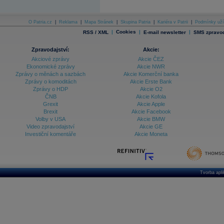
O Patria.cz
|
Reklama
|
Mapa Stránek
|
Skupina Patria
|
Kariéra v Patrii
|
Podmínky uží
|
Cookies
|
|
RSS / XML
E-mail newsletter
SMS zpravod
Zpravodajství:
Akcie:
Akciové zprávy
Akcie ČEZ
Ekonomické zprávy
Akcie NWR
Zprávy o měnách a sazbách
Akcie Komerční banka
Zprávy o komoditách
Akcie Erste Bank
Zprávy o HDP
Akcie O2
ČNB
Akcie Kofola
Grexit
Akcie Apple
Brexit
Akcie Facebook
Volby v USA
Akcie BMW
Video zpravodajství
Akcie GE
Investiční komentáře
Akcie Moneta
Tvorba apl