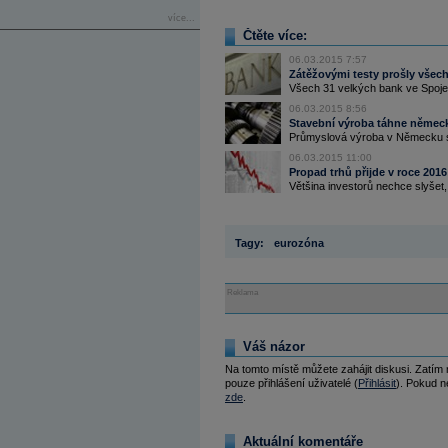
více...
Čtěte více:
06.03.2015 7:57
Zátěžovými testy prošly všec
Všech 31 velkých bank ve Spoje
06.03.2015 8:56
Stavební výroba táhne němec
Průmyslová výroba v Německu se
06.03.2015 11:00
Propad trhů přijde v roce 2016
Většina investorů nechce slyšet, ž
Tagy:
eurozóna
Reklama
Váš názor
Na tomto místě můžete zahájit diskusi. Zatím
pouze přihlášení uživatelé (
Přihlásit
). Pokud ne
zde
.
Aktuální komentáře