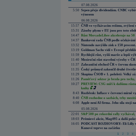
07.08.2026
5:50
Srpen přeje dividendám. CNBC vybírá
výnosem
06.08.2026
15:57
ČNB ve vyčkávacím režimu, zvýšení s
15:31
Zásoby plynu v EU jsou pro toto obdo
14:47
Růst MercadoLibre akceleruje na 50 %
14:37
Bankovní rada ČNB podle očekávání 
13:32
Nintendo navýšilo zisk o 150 procen
13:19
Goldman Sachs vidí v Evropě přehlíže
11:59
Rychlejší růst, vyšší marže a lepší v
11:40
Meziroční růst stavební výroby v ČR
11:37
Zahraniční obchod ČR v červnu skonč
11:35
Český průmysl zakončil druhé čtvrtlet
11:29
Skupina ČSOB v 1. pololetí: Velký zá
11:26
Paměťový sektor je brzda pro techy,
10:27
PREVIEW: CSG míří k dalšímu růstu.
knihy
8:43
Rozbřesk: Inflace v červenci mírně v
8:40
ČNB rozhodne o sazbách, trhy mezitím
6:08
Apple není AI firma. Jeho síla stojí n
05.08.2026
22:01
S&P 500 po rekordní rally vyčkával,
18:03
Prémiové akcie, Mag495 a další pokr
16:05
PODCAST ROZHOVORY: Eli Lilly vs. 
Kunové teprve na začátku
1
2
3
4