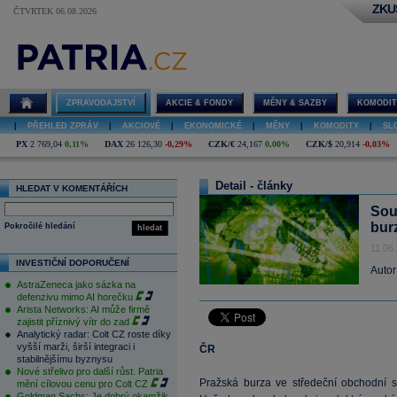
ZKU
ČTVRTEK 06.08.2026
ZPRAVODAJSTVÍ
AKCIE & FONDY
MĚNY & SAZBY
KOMODIT
|
PŘEHLED ZPRÁV
|
AKCIOVÉ
|
EKONOMICKÉ
|
MĚNY
|
KOMODITY
|
SL
PX
2 769,04
0,11%
DAX
26 126,30
-0,29%
CZK/€
24,167
0,00%
CZK/$
20,914
-0,03%
Detail - články
HLEDAT V KOMENTÁŘÍCH
Sou
bur
Pokročilé hledání
hledat
11.06
INVESTIČNÍ DOPORUČENÍ
Autor
AstraZeneca jako sázka na
defenzivu mimo AI horečku
Arista Networks: AI může firmě
zajistit příznivý vítr do zad
Analytický radar: Colt CZ roste díky
vyšší marži, širší integraci i
ČR
stabilnějšímu byznysu
Nové střelivo pro další růst. Patria
Pražská burza ve středeční obchodní se
mění cílovou cenu pro Colt CZ
Goldman Sachs: Je dobrý okamžik