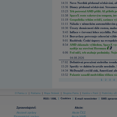
14:31
Novo Nordisk překonal očekávání, akci
13:36
Disney překonal očekávání. Streamova
13:23
Trh potrestal AMD příliš. AI příběh p
11:58
SpaceX roste raketovým tempem, inves
11:19
Geopolitika trhům svědčí, zatímco v
11:11
Nálada v německém automobilovém prů
10:30
Útraty domácností dále rostou, malo
9:43
Inflace v červenci lehce zrychlila. Pot
9:14
Bezvavlasy potvrzuje celoroční výhl
9:01
Rozbřesk: České úspory na evropském
8:54
AMD zklamalo výhledem, SpaceX vydě
naděje na otevření Hormuzu
6:06
Fed mlčí, trh utahuje podmínky. Nejis
04.08.2026
17:02
Definitivní proražení stoletého trend
15:20
Spotify ve duhém kvartále neoslnilo. 
14:34
McDonald's zvýšil zisk, Američané ale
13:52
Palantir zasadil medvědům těžkou rá
1
2
3
4
O Patria.cz
|
Reklama
|
Mapa Stránek
|
Skupina Patria
|
Kariéra v Patrii
|
Podmínky uží
|
Cookies
|
|
RSS / XML
E-mail newsletter
SMS zpravod
Zpravodajství:
Akcie:
Akciové zprávy
Akcie ČEZ
Ekonomické zprávy
Akcie NWR