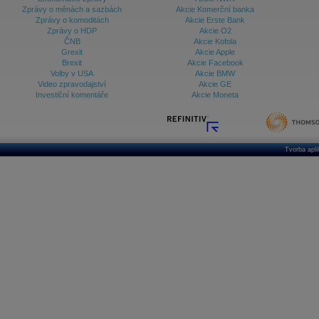
Zprávy o měnách a sazbách
Akcie Komerční banka
Zprávy o komoditách
Akcie Erste Bank
Zprávy o HDP
Akcie O2
ČNB
Akcie Kofola
Grexit
Akcie Apple
Brexit
Akcie Facebook
Volby v USA
Akcie BMW
Video zpravodajství
Akcie GE
Investiční komentáře
Akcie Moneta
Tvorba apl