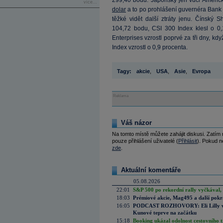
299,40 bodu. Japonský jen vůči Americk
více...
dolar
a to po prohlášení guvernéra Bank o
těžké vidět další ztráty jenu. Čínský 
104,72 bodu, CSI 300 Index klesl o 
Enterprises vzrostl poprvé za tři dny, k
Index vzrostl o 0,9 procenta.
Tagy:
akcie
,
USA
,
Asie
,
Evropa
Reklama
Váš názor
Na tomto místě můžete zahájit diskusi. Zatím
pouze přihlášení uživatelé (
Přihlásit
). Pokud ne
zde
.
Aktuální komentáře
05.08.2026
22:01
S&P 500 po rekordní rally vyčkával,
18:03
Prémiové akcie, Mag495 a další pokr
16:05
PODCAST ROZHOVORY: Eli Lilly vs. 
Kunové teprve na začátku
15:18
Booking ukázal odolnost cestovního trh