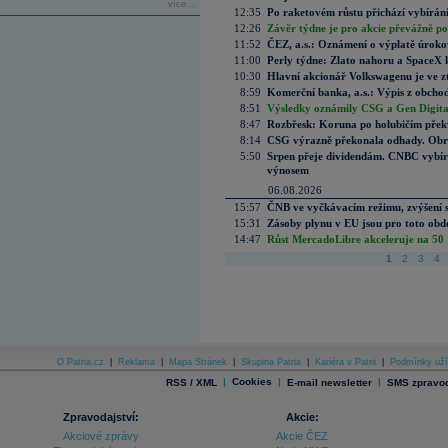
více...
12:35
Po raketovém růstu přichází vybírán
12:26
Závěr týdne je pro akcie převážně po
11:52
ČEZ, a.s.: Oznámení o výplatě úrok
11:00
Perly týdne: Zlato nahoru a SpaceX 
10:30
Hlavní akcionář Volkswagenu je ve z
8:59
Komerční banka, a.s.: Výpis z obchod
8:51
Výsledky oznámily CSG a Gen Digital
8:47
Rozbřesk: Koruna po holubičím přek
8:14
CSG výrazně překonala odhady. Obran
5:50
Srpen přeje dividendám. CNBC vybírá
výnosem
06.08.2026
15:57
ČNB ve vyčkávacím režimu, zvýšení s
15:31
Zásoby plynu v EU jsou pro toto obdo
14:47
Růst MercadoLibre akceleruje na 50 %
1
2
3
4
O Patria.cz
|
Reklama
|
Mapa Stránek
|
Skupina Patria
|
Kariéra v Patrii
|
Podmínky uží
|
Cookies
|
|
RSS / XML
E-mail newsletter
SMS zpravod
Zpravodajství:
Akcie:
Akciové zprávy
Akcie ČEZ