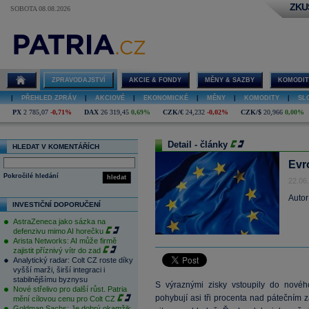
ZKU
SOBOTA 08.08.2026
ZPRAVODAJSTVÍ
AKCIE & FONDY
MĚNY & SAZBY
KOMODIT
|
PŘEHLED ZPRÁV
|
AKCIOVÉ
|
EKONOMICKÉ
|
MĚNY
|
KOMODITY
|
SL
PX
2 785,07
-0,71%
DAX
26 319,45
0,69%
CZK/€
24,232
-0,02%
CZK/$
20,966
0,00%
Detail - články
HLEDAT V KOMENTÁŘÍCH
Evr
Pokročilé hledání
hledat
22.06
Autor
INVESTIČNÍ DOPORUČENÍ
AstraZeneca jako sázka na
defenzivu mimo AI horečku
Arista Networks: AI může firmě
zajistit příznivý vítr do zad
Analytický radar: Colt CZ roste díky
vyšší marži, širší integraci i
stabilnějšímu byznysu
S výraznými zisky vstoupily do novéh
Nové střelivo pro další růst. Patria
pohybují asi tři procenta nad pátečním 
mění cílovou cenu pro Colt CZ
Goldman Sachs: Je dobrý okamžik