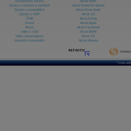
Ekonomické zprávy
Akcie NWR
Zprávy o měnách a sazbách
Akcie Komerční banka
Zprávy o komoditách
Akcie Erste Bank
Zprávy o HDP
Akcie O2
ČNB
Akcie Kofola
Grexit
Akcie Apple
Brexit
Akcie Facebook
Volby v USA
Akcie BMW
Video zpravodajství
Akcie GE
Investiční komentáře
Akcie Moneta
Tvorba apl