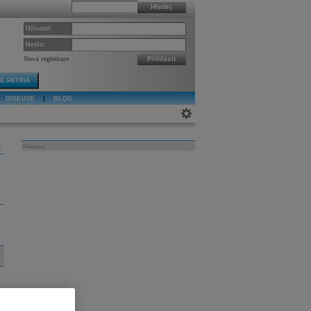
Hledej
Uživatel:
Heslo:
Nová registrace
Přihlásit
E PATRIA
DISKUSE
|
BLOG
k
Reklama