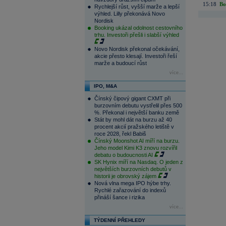
15:18
Bo
Rychlejší růst, vyšší marže a lepší
výhled. Lilly překonává Novo
Nordisk
Booking ukázal odolnost cestovního
trhu. Investoři přešli i slabší výhled
Novo Nordisk překonal očekávání,
akcie přesto klesají. Investoři řeší
marže a budoucí růst
více...
IPO, M&A
Čínský čipový gigant CXMT při
burzovním debutu vystřelil přes 500
%. Překonal i největší banku země
Stát by mohl dát na burzu až 40
procent akcií pražského letiště v
roce 2028, řekl Babiš
Čínský Moonshot AI míří na burzu.
Jeho model Kimi K3 znovu rozvířil
debatu o budoucnosti AI
SK Hynix míří na Nasdaq. O jeden z
největších burzovních debutů v
historii je obrovský zájem
Nová vlna mega IPO hýbe trhy.
Rychlé zařazování do indexů
přináší šance i rizika
více...
TÝDENNÍ PŘEHLEDY