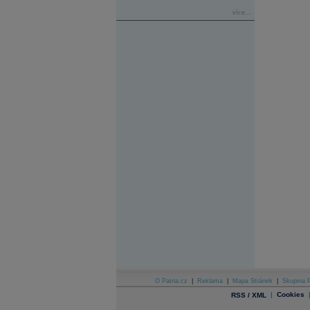
více...
O Patria.cz
|
Reklama
|
Mapa Stránek
|
Skupina P
|
Cookies
RSS / XML