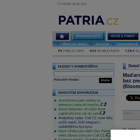
ČTVRTEK 06.08.2026
ZPRAVODAJSTVÍ
AKCIE & FONDY
|
PŘEHLED ZPRÁV
|
AKCIOVÉ
|
EKONOMICKÉ
PX
2 805,12
1,30%
DAX
26 140,13
0,05%
CZK/€
24,
Detail
HLEDAT V KOMENTÁŘÍCH
Maďars
Pokročilé hledání
bez zm
hledat
(Bloom
INVESTIČNÍ DOPORUČENÍ
AstraZeneca jako sázka na
defenzivu mimo AI horečku
Arista Networks: AI může firmě
zajistit příznivý vítr do zad
Reklama
Analytický radar: Colt CZ roste díky
vyšší marži, širší integraci i
stabilnějšímu byznysu
Váš n
Nové střelivo pro další růst. Patria
mění cílovou cenu pro Colt CZ
Na tomto m
Goldman Sachs: Je dobrý okamžik