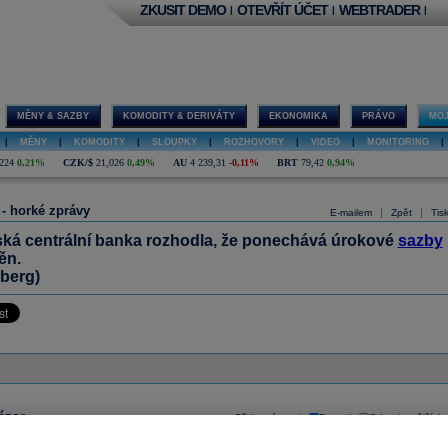
ZKUSIT DEMO
OTEVŘÍT ÚČET
WEBTRADER
|
|
|
MĚNY & SAZBY
KOMODITY & DERIVÁTY
EKONOMIKA
PRÁVO
MOJ
|
MĚNY
|
KOMODITY
|
SLOUPKY
|
ROZHOVORY
|
VIDEO
|
MONITORING
|
224
0,21%
CZK/$
21,026
0,49%
AU
4 239,31
-0,11%
BRT
79,42
0,94%
 - horké zprávy
|
|
E-mailem
Zpět
Tis
ká centrální banka rozhodla, že ponechává úrokové
sazby
ěn.
berg)
ázor
Přidat názor
Pavouk
Od nejnovějších
|
ístě můžete zahájit diskusi. Zatím nebyl zadán žádný názor. Do diskuse mohou přispívat