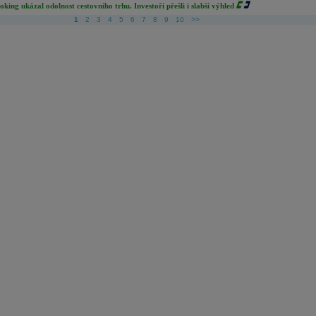
oking ukázal odolnost cestovního trhu. Investoři přešli i slabší výhled
1
2
3
4
5
6
7
8
9
10
>>