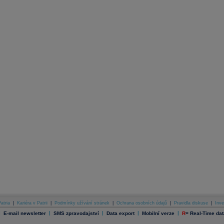
atria
|
Kariéra v Patrii
|
Podmínky užívání stránek
|
Ochrana osobních údajů
|
Pravidla diskuse
|
Inve
|
|
|
|
|
E-mail newsletter
SMS zpravodajství
Data export
Mobilní verze
R
=
Real-Time dat