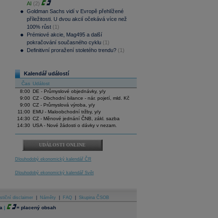
AI
(2)
Goldman Sachs vidí v Evropě přehlížené
příležitosti. U dvou akcií očekává více než
100% růst
(1)
Prémiové akcie, Mag495 a další
pokračování současného cyklu
(1)
Definitivní proražení stoletého trendu?
(1)
Kalendář událostí
Čas
Událost
8:00
DE - Průmyslové objednávky, y/y
9:00
CZ - Obchodní bilance - nár. pojetí, mld. Kč
9:00
CZ - Průmyslová výroba, y/y
11:00
EMU - Maloobchodní tržby, y/y
14:30
CZ - Měnové jednání ČNB, zákl. sazba
14:30
USA - Nové žádosti o dávky v nezam.
UDÁLOSTI ONLINE
Dlouhodobý ekonomický kalendář ČR
Dlouhodobý ekonomický kalendář Svět
stiční disclaimer
|
Náměty
|
FAQ
|
Skupina ČSOB
a
|
=
placený obsah