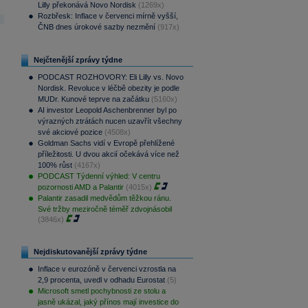
Lilly překonává Novo Nordisk
(1269x)
Rozbřesk: Inflace v červenci mírně vyšší,
ČNB dnes úrokové sazby nezmění
(917x)
Nejčtenější zprávy týdne
PODCAST ROZHOVORY: Eli Lilly vs. Novo
Nordisk. Revoluce v léčbě obezity je podle
MUDr. Kunové teprve na začátku
(5160x)
AI investor Leopold Aschenbrenner byl po
výrazných ztrátách nucen uzavřít všechny
své akciové pozice
(4508x)
Goldman Sachs vidí v Evropě přehlížené
příležitosti. U dvou akcií očekává více než
100% růst
(4167x)
PODCAST Týdenní výhled: V centru
pozornosti AMD a Palantir
(4015x)
Palantir zasadil medvědům těžkou ránu.
Své tržby meziročně téměř zdvojnásobil
(3846x)
Nejdiskutovanější zprávy týdne
Inflace v eurozóně v červenci vzrostla na
2,9 procenta, uvedl v odhadu Eurostat
(5)
Microsoft smetl pochybnosti ze stolu a
jasně ukázal, jaký přínos mají investice do