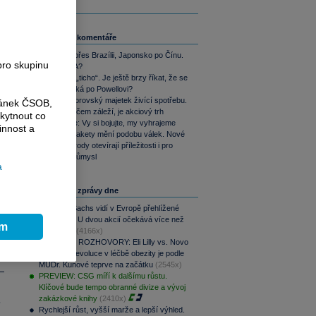
Související komentáře
Od SSSR přes Brazílii, Japonsko po Čínu.
pro skupinu
Nebo i USA?
Warshovo „ticho“. Je ještě brzy říkat, že se
trhům stýská po Powellovi?
Yardeni: Obrovský majetek živící spotřebu.
ránek ČSOB,
Jediné, na čem záleží, je akciový trh
kytnout co
Perly týdne: Vy si bojujte, my vyhrajeme
innost a
Balistické rakety mění podobu válek. Nové
zbrojní závody otevírají příležitosti i pro
obranný průmysl
a
Nejčtenější zprávy dne
Goldman Sachs vidí v Evropě přehlížené
příležitosti. U dvou akcií očekává více než
ím
100% růst
(4166x)
PODCAST ROZHOVORY: Eli Lilly vs. Novo
Nordisk. Revoluce v léčbě obezity je podle
MUDr. Kunové teprve na začátku
(2545x)
PREVIEW: CSG míří k dalšímu růstu.
Klíčové bude tempo obranné divize a vývoj
zakázkové knihy
(2410x)
.
Rychlejší růst, vyšší marže a lepší výhled.