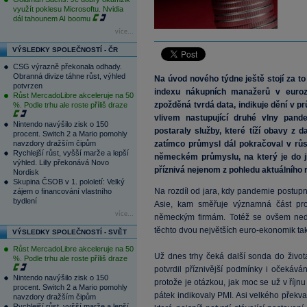
využít poklesu Microsoftu. Nvidia
dál tahounem AI boomu
více...
VÝSLEDKY SPOLEČNOSTÍ - ČR
CSG výrazně překonala odhady.
Obranná divize táhne růst, výhled
Na úvod nového týdne ještě stojí za t
potvrzen
indexu nákupních manažerů v euroz
Růst MercadoLibre akceleruje na 50
zpožděná tvrdá data, indikuje dění v p
%. Podle trhu ale roste příliš draze
vlivem nastupující druhé vlny pand
Nintendo navýšilo zisk o 150
postaraly služby, které tíží obavy z 
procent. Switch 2 a Mario pomohly
navzdory dražším čipům
zatímco průmysl dál pokračoval v rů
Rychlejší růst, vyšší marže a lepší
německém průmyslu, na který je do j
výhled. Lilly překonává Novo
příznivá nejenom z pohledu aktuálního r
Nordisk
Skupina ČSOB v 1. pololetí: Velký
Na rozdíl od jara, kdy pandemie postupně
zájem o financování vlastního
bydlení
Asie, kam směřuje významná část prod
více...
německým firmám. Totéž se ovšem nedá 
těchto dvou největších euro-ekonomik tak
VÝSLEDKY SPOLEČNOSTÍ - SVĚT
Růst MercadoLibre akceleruje na 50
Už dnes trhy čeká další sonda do živo
%. Podle trhu ale roste příliš draze
potvrdil příznivější podmínky i očekává
Nintendo navýšilo zisk o 150
protože je otázkou, jak moc se už v říjnu
procent. Switch 2 a Mario pomohly
pátek indikovaly PMI. Asi velkého překv
navzdory dražším čipům
Rychlejší růst, vyšší marže a lepší