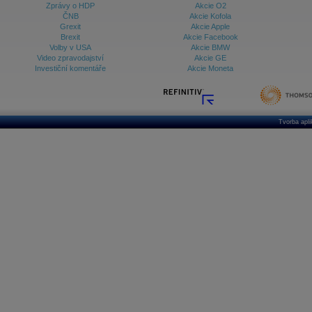
Zprávy o HDP
Akcie O2
ČNB
Akcie Kofola
Grexit
Akcie Apple
Brexit
Akcie Facebook
Volby v USA
Akcie BMW
Video zpravodajství
Akcie GE
Investiční komentáře
Akcie Moneta
Tvorba apl