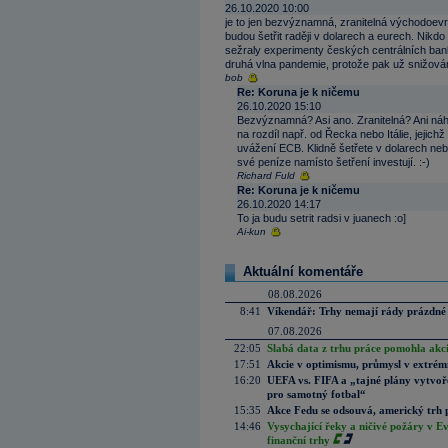
26.10.2020 10:00
je to jen bezvýznamná, zranitelná východoevro
budou šetřit raději v dolarech a eurech. Nik
sežraly experimenty českých centrálních ban
druhá vlna pandemie, protože pak už snižován
bob
Re: Koruna je k ničemu
26.10.2020 15:10
Bezvýznamná? Asi ano. Zranitelná? Ani ná
na rozdíl např. od Řecka nebo Itálie, jejich
uvážení ECB. Klidně šetřete v dolarech nebo
své peníze namísto šetření investují. :-)
Richard Fuld
Re: Koruna je k ničemu
26.10.2020 14:17
To ja budu setrit radsi v juanech :o]
Ai-kun
Aktuální komentáře
08.08.2026
8:41
Víkendář: Trhy nemají rády prázdné 
07.08.2026
22:05
Slabá data z trhu práce pomohla akc
17:51
Akcie v optimismu, průmysl v extrémn
16:20
UEFA vs. FIFA a „tajné plány vytvoř
pro samotný fotbal“
15:35
Akce Fedu se odsouvá, americký trh 
14:46
Vysychající řeky a ničivé požáry v E
finanční trhy