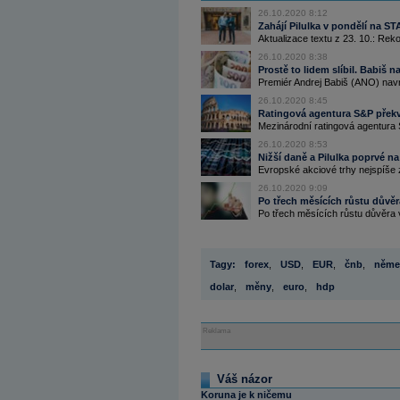
26.10.2020 8:12
Zahájí Pilulka v pondělí na
Aktualizace textu z 23. 10.: Reko
26.10.2020 8:38
Prostě to lidem slíbil. Babiš n
Premiér Andrej Babiš (ANO) navr
26.10.2020 8:45
Ratingová agentura S&P překva
Mezinárodní ratingová agentura S
26.10.2020 8:53
Nižší daně a Pilulka poprvé n
Evropské akciové trhy nejspíše za
26.10.2020 9:09
Po třech měsících růstu důvěr
Po třech měsících růstu důvěra v
Tagy:
forex
,
USD
,
EUR
,
čnb
,
něme
dolar
,
měny
,
euro
,
hdp
Reklama
Váš názor
Koruna je k ničemu