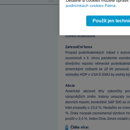
Detailně si cookies můžete upravit
více...
devizové intervence a záporné sazby (
podmínkách cookies Patria
.
prospěch stability sazeb se vyslovili i da
nová prognóza. Zvlášť jak se vyrovná 
ním spojených (a nejspíše i dále zpřís
Použít jen techn
dočkat až v pátek, kdy bude zveřejn
ekonomika už odrazila ode dna, i když 
oživení krátkodobé.
Zahraniční forex
Propad podnikatelských nálad v euroz
souvislosti s II. vlnou pandemie eurodo
dnešního reportu německé podnikatelsk
americkými volbami se již trh posouv
výsledky HDP v USA či EMU by mohly být t
Akcie
Americké akciové trhy zakončily p
výraznějších změn. Indexy umazaly své
denních maxim, konkrétně S&P 500 se zi
Intel propadly o 10,6 %. Nedařilo se rovn
%. Zisky naopak zaznamenal výrobce hra
posílil o 3,4 %. Index Dow Jones oslabil
Čtěte více: