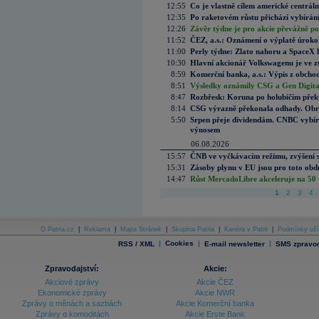
12:55
Co je vlastně cílem americké centrál
12:35
Po raketovém růstu přichází vybírán
12:26
Závěr týdne je pro akcie převážně po
11:52
ČEZ, a.s.: Oznámení o výplatě úrok
11:00
Perly týdne: Zlato nahoru a SpaceX 
10:30
Hlavní akcionář Volkswagenu je ve z
8:59
Komerční banka, a.s.: Výpis z obchod
8:51
Výsledky oznámily CSG a Gen Digital
8:47
Rozbřesk: Koruna po holubičím přek
8:14
CSG výrazně překonala odhady. Obran
5:50
Srpen přeje dividendám. CNBC vybírá
výnosem
06.08.2026
15:57
ČNB ve vyčkávacím režimu, zvýšení s
15:31
Zásoby plynu v EU jsou pro toto obdo
14:47
Růst MercadoLibre akceleruje na 50 %
1
2
3
4
O Patria.cz
|
Reklama
|
Mapa Stránek
|
Skupina Patria
|
Kariéra v Patrii
|
Podmínky uží
|
Cookies
|
|
RSS / XML
E-mail newsletter
SMS zpravod
Zpravodajství:
Akcie:
Akciové zprávy
Akcie ČEZ
Ekonomické zprávy
Akcie NWR
Zprávy o měnách a sazbách
Akcie Komerční banka
Zprávy o komoditách
Akcie Erste Bank