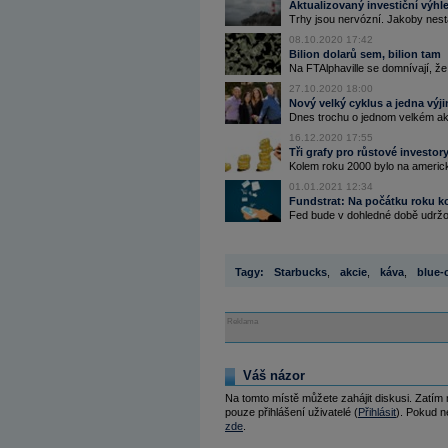
Aktualizovaný investiční výhl
Trhy jsou nervózní. Jakoby nesta
08.10.2020 17:42
Bilion dolarů sem, bilion tam
Na FTAlphaville se domnívají, že 
27.10.2020 18:00
Nový velký cyklus a jedna výj
Dnes trochu o jednom velkém akc
16.12.2020 17:55
Tři grafy pro růstové investor
Kolem roku 2000 bylo na americk
01.01.2021 12:34
Fundstrat: Na počátku roku k
Fed bude v dohledné době udržov
Tagy:
Starbucks
,
akcie
,
káva
,
blue-
Reklama
Váš názor
Na tomto místě můžete zahájit diskusi. Zatím
pouze přihlášení uživatelé (
Přihlásit
). Pokud ne
zde
.