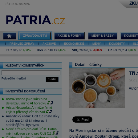
ZKU
PÁTEK 07.08.2026
ZPRAVODAJSTVÍ
AKCIE & FONDY
MĚNY & SAZBY
KOMODIT
|
PŘEHLED ZPRÁV
|
AKCIOVÉ
|
EKONOMICKÉ
|
MĚNY
|
KOMODITY
|
SL
PX
2 805,12
1,30%
DAX
26 140,13
0,05%
NDQ
26 348,35
-0,06%
CZK/€
24,234
0,04%
Detail - články
HLEDAT V KOMENTÁŘÍCH
Tři
Pokročilé hledání
hledat
05.01
Autor
INVESTIČNÍ DOPORUČENÍ
AstraZeneca jako sázka na
defenzivu mimo AI horečku
Arista Networks: AI může firmě
zajistit příznivý vítr do zad
Analytický radar: Colt CZ roste díky
vyšší marži, širší integraci i
stabilnějšímu byznysu
Nové střelivo pro další růst. Patria
Na Morningstar si můžeme přečíst o tře
mění cílovou cenu pro Colt CZ
pivní Ambew, CoStar Group, která pos
Goldman Sachs: Je dobrý okamžik