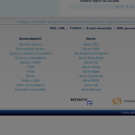
Kunové teprve na začátku
1
2
3
4
O Patria.cz
|
Reklama
|
Mapa Stránek
|
Skupina Patria
|
Kariéra v Patrii
|
Podmínky uží
|
Cookies
|
|
RSS / XML
E-mail newsletter
SMS zpravod
Zpravodajství:
Akcie:
Akciové zprávy
Akcie ČEZ
Ekonomické zprávy
Akcie NWR
Zprávy o měnách a sazbách
Akcie Komerční banka
Zprávy o komoditách
Akcie Erste Bank
Zprávy o HDP
Akcie O2
ČNB
Akcie Kofola
Grexit
Akcie Apple
Brexit
Akcie Facebook
Volby v USA
Akcie BMW
Video zpravodajství
Akcie GE
Investiční komentáře
Akcie Moneta
Tvorba apl