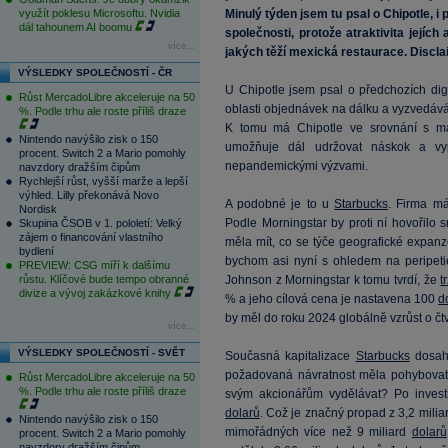
využít poklesu Microsoftu. Nvidia
Minulý týden jsem tu psal o Chipotle, 
dál tahounem AI boomu
společnosti, protože atraktivita jejíc
více...
jakých těží mexická restaurace. Disclai
VÝSLEDKY SPOLEČNOSTÍ - ČR
U Chipotle jsem psal o předchozích digi
Růst MercadoLibre akceleruje na 50
oblasti objednávek na dálku a vyzvedáván
%. Podle trhu ale roste příliš draze
K tomu má Chipotle ve srovnání s malý
Nintendo navýšilo zisk o 150
umožňuje dál udržovat náskok a vy
procent. Switch 2 a Mario pomohly
nepandemickými výzvami.
navzdory dražším čipům
Rychlejší růst, vyšší marže a lepší
výhled. Lilly překonává Novo
A podobné je to u
Starbucks
. Firma má
Nordisk
Podle Morningstar by proti ní hovořilo 
Skupina ČSOB v 1. pololetí: Velký
zájem o financování vlastního
měla mít, co se týče geografické expanz
bydlení
bychom asi nyní s ohledem na peripeti
PREVIEW: CSG míří k dalšímu
růstu. Klíčové bude tempo obranné
Johnson z Morningstar k tomu tvrdí, že
t
divize a vývoj zakázkové knihy
% a jeho cílová cena je nastavena 100
d
by měl do roku 2024 globálně vzrůst o čtv
více...
VÝSLEDKY SPOLEČNOSTÍ - SVĚT
Současná kapitalizace
Starbucks
dosahu
požadovaná návratnost měla pohybovat 
Růst MercadoLibre akceleruje na 50
%. Podle trhu ale roste příliš draze
svým akcionářům vydělávat? Po investic
dolarů
. Což je značný propad z 3,2 mili
Nintendo navýšilo zisk o 150
mimořádných více než 9 miliard
dolarů
procent. Switch 2 a Mario pomohly
navzdory dražším čipům