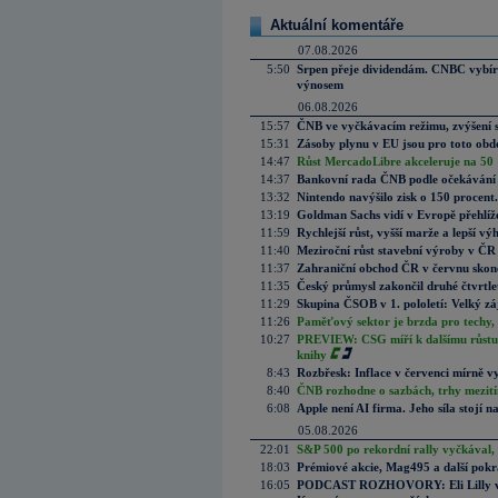
Aktuální komentáře
07.08.2026
5:50
Srpen přeje dividendám. CNBC vybírá
výnosem
06.08.2026
15:57
ČNB ve vyčkávacím režimu, zvýšení s
15:31
Zásoby plynu v EU jsou pro toto obdo
14:47
Růst MercadoLibre akceleruje na 50 %
14:37
Bankovní rada ČNB podle očekávání 
13:32
Nintendo navýšilo zisk o 150 procen
13:19
Goldman Sachs vidí v Evropě přehlíže
11:59
Rychlejší růst, vyšší marže a lepší v
11:40
Meziroční růst stavební výroby v ČR
11:37
Zahraniční obchod ČR v červnu skonč
11:35
Český průmysl zakončil druhé čtvrtlet
11:29
Skupina ČSOB v 1. pololetí: Velký zá
11:26
Paměťový sektor je brzda pro techy,
10:27
PREVIEW: CSG míří k dalšímu růstu.
knihy
8:43
Rozbřesk: Inflace v červenci mírně v
8:40
ČNB rozhodne o sazbách, trhy mezitím
6:08
Apple není AI firma. Jeho síla stojí n
05.08.2026
22:01
S&P 500 po rekordní rally vyčkával,
18:03
Prémiové akcie, Mag495 a další pokr
16:05
PODCAST ROZHOVORY: Eli Lilly vs. 