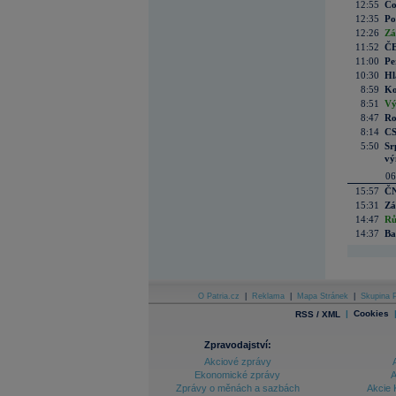
12:55
Co
12:35
Po
12:26
Zá
11:52
ČE
11:00
Pe
10:30
Hl
8:59
Ko
8:51
Vý
8:47
Ro
8:14
CS
5:50
Sr
vý
06
15:57
ČN
15:31
Zá
14:47
Rů
14:37
Ba
O Patria.cz
|
Reklama
|
Mapa Stránek
|
Skupina P
|
Cookies
RSS / XML
Zpravodajství:
Akciové zprávy
Ekonomické zprávy
A
Zprávy o měnách a sazbách
Akcie 