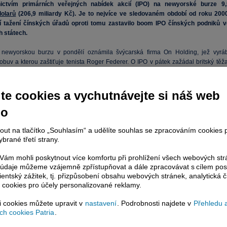
nictvím primárních veřejných nabídek akcií (IPO) na newyorské burze 9,
dolarů
(206,9 miliardy Kč). Je to nejvíce ve sledovaném období od roku 2000
í tažení čínských úřadů oproti tomu zastavilo boom IPO čínských podniků v
 státech.
newyorskou burzu v pondělí oznámila švýcarská firma On Holding, jež vyráb
obuv a kterou zaštiťuje tenista Roger Federer. O IPO v pátek zažádal britský těža
 Argo Blockchain. Americké depozitní poukázky (ADR) se chystá vydat britsk
technologická společnost Wise.
te cookies a vychutnávejte si náš web
bývají ve Spojených státech vyšší, zejména v případě neziskových nebo mladýc
no
ických společností," konstatoval analytik Gavin Launder ze společnosti Legal 
nvestment Management.
nout na tlačítko „Souhlasím“ a udělíte souhlas se zpracováním cookies 
 letos evropské firmy z úpisů v USA nezískaly 20 let:
brané třetí strany.
ám mohli poskytnout více komfortu při prohlížení všech webových st
to údaje můžeme vzájemně zpřístupňovat a dále zpracovávat s cílem pos
lientský zážitek, tj. přizpůsobení obsahu webových stránek, analytická č
 cookies pro účely personalizované reklamy.
si cookies můžete upravit v
nastavení
. Podrobnosti najdete v
Přehledu 
h cookies Patria
.