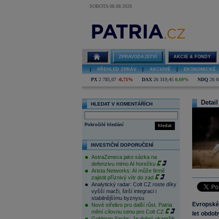
SOBOTA 08.08.2026
ZPRAVODAJSTVÍ
AKCIE & FONDY
|
PŘEHLED ZPRÁV
|
AKCIOVÉ
|
EKONOMICKÉ
PX
2 785,07
-0,71%
DAX
26 319,45
0,69%
NDQ
26 6
Detail
HLEDAT V KOMENTÁŘÍCH
Pokročilé hledání
hledat
INVESTIČNÍ DOPORUČENÍ
AstraZeneca jako sázka na
defenzivu mimo AI horečku
Arista Networks: AI může firmě
zajistit příznivý vítr do zad
Analytický radar: Colt CZ roste díky
vyšší marži, širší integraci i
stabilnějšímu byznysu
Evropské
Nové střelivo pro další růst. Patria
mění cílovou cenu pro Colt CZ
let obdob
Goldman Sachs: Je dobrý okamžik