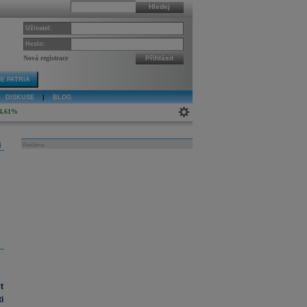
Hledej
Uživatel:
Heslo:
Nová registrace
Přihlásit
E PATRIA
DISKUSE
|
BLOG
4,61%
j
Reklama
t
i