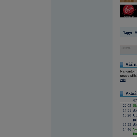
Tagy:
W
Reklama
Váš n
Na tomto m
pouze přihl
zde
.
Aktuá
07
22:05
Sl
17:51
Ak
16:20
UE
pr
15:35
Ak
14:46
Vy
fi