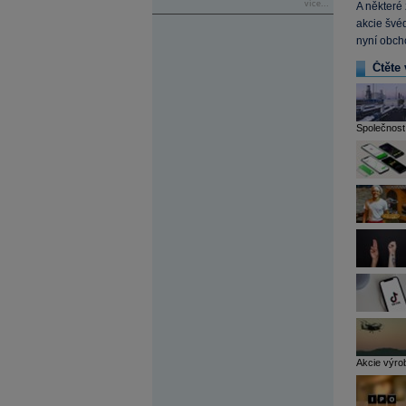
více...
A některé
akcie švéd
nyní obch
Čtěte 
Společnost 
Akcie výrob