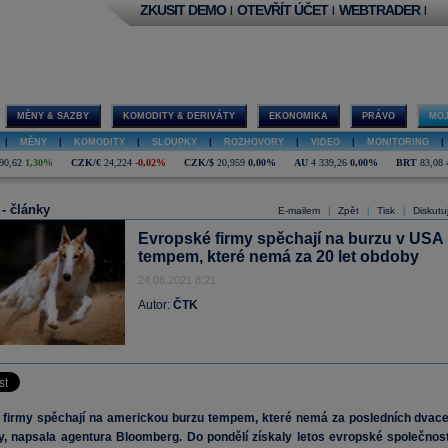
ZKUSIT DEMO
OTEVŘÍT ÚČET
WEBTRADER
|
|
|
MĚNY & SAZBY
KOMODITY & DERIVÁTY
EKONOMIKA
PRÁVO
MOJ
|
MĚNY
|
KOMODITY
|
SLOUPKY
|
ROZHOVORY
|
VIDEO
|
MONITORING
|
90,62
1,30%
CZK/€
24,224
-0,02%
CZK/$
20,959
0,00%
AU
4 339,26
0,00%
BRT
83,08
 - články
E-mailem
Zpět
Tisk
Diskutu
|
|
|
Evropské firmy spěchají na burzu v USA
tempem, které nemá za 20 let obdoby
24.08.2021 8:21
Autor:
ČTK
 firmy spěchají na americkou burzu tempem, které nemá za posledních dvace
y, napsala agentura Bloomberg. Do pondělí získaly letos evropské společnost