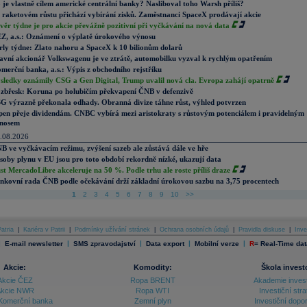
 je vlastně cílem americké centrální banky? Nasliboval toho Warsh příliš?
 raketovém růstu přichází vybírání zisků. Zaměstnanci SpaceX prodávají akcie
věr týdne je pro akcie převážně pozitivní při vyčkávání na nová data
Z, a.s.: Oznámení o výplatě úrokového výnosu
rly týdne: Zlato nahoru a SpaceX k 10 bilionům dolarů
avní akcionář Volkswagenu je ve ztrátě, automobilku vyzval k rychlým opatřením
merční banka, a.s.: Výpis z obchodního rejstříku
sledky oznámily CSG a Gen Digital, Trump uvalil nová cla. Evropa zahájí opatrně
zbřesk: Koruna po holubičím překvapení ČNB v defenzivě
G výrazně překonala odhady. Obranná divize táhne růst, výhled potvrzen
pen přeje dividendám. CNBC vybírá mezi aristokraty s růstovým potenciálem i pravidelným
nosem
.08.2026
B ve vyčkávacím režimu, zvýšení sazeb ale zůstává dále ve hře
soby plynu v EU jsou pro toto období rekordně nízké, ukazují data
st MercadoLibre akceleruje na 50 %. Podle trhu ale roste příliš draze
nkovní rada ČNB podle očekávání drží základní úrokovou sazbu na 3,75 procentech
1
2
3
4
5
6
7
8
9
10
>>
atria
|
Kariéra v Patrii
|
Podmínky užívání stránek
|
Ochrana osobních údajů
|
Pravidla diskuse
|
Inve
|
|
|
|
|
E-mail newsletter
SMS zpravodajství
Data export
Mobilní verze
R
=
Real-Time dat
Akcie:
Komodity:
Škola invest
Akcie ČEZ
Ropa BRENT
Akademie inves
kcie NWR
Ropa WTI
Investiční stra
Komerční banka
Zemní plyn
Investiční dopo