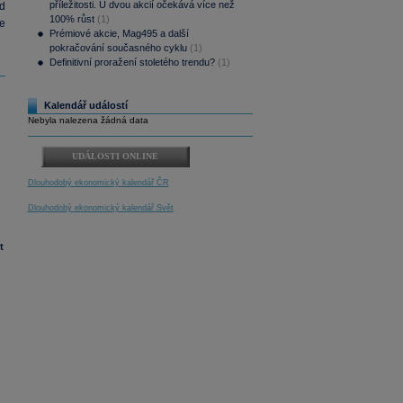
příležitosti. U dvou akcií očekává více než
d
100% růst
(1)
se
Prémiové akcie, Mag495 a další
pokračování současného cyklu
(1)
Definitivní proražení stoletého trendu?
(1)
z
Kalendář událostí
Nebyla nalezena žádná data
UDÁLOSTI ONLINE
Dlouhodobý ekonomický kalendář ČR
Dlouhodobý ekonomický kalendář Svět
t