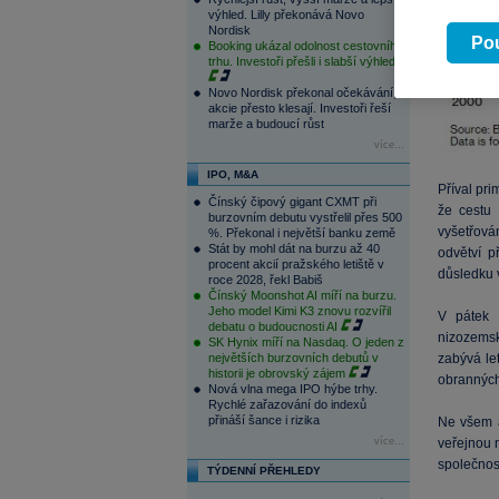
výhled. Lilly překonává Novo
Nordisk
Pou
Booking ukázal odolnost cestovního
trhu. Investoři přešli i slabší výhled
Novo Nordisk překonal očekávání,
akcie přesto klesají. Investoři řeší
marže a budoucí růst
více...
IPO, M&A
Příval pri
Čínský čipový gigant CXMT při
že cestu 
burzovním debutu vystřelil přes 500
vyšetřován
%. Překonal i největší banku země
Stát by mohl dát na burzu až 40
odvětví p
procent akcií pražského letiště v
důsledku v
roce 2028, řekl Babiš
Čínský Moonshot AI míří na burzu.
Jeho model Kimi K3 znovu rozvířil
V pátek 
debatu o budoucnosti AI
nizozemsk
SK Hynix míří na Nasdaq. O jeden z
největších burzovních debutů v
zabývá le
historii je obrovský zájem
obranných
Nová vlna mega IPO hýbe trhy.
Rychlé zařazování do indexů
přináší šance i rizika
Ne všem a
více...
veřejnou n
společnost
TÝDENNÍ PŘEHLEDY