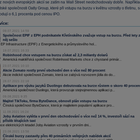
 z nových evropských akcií se zatím na Wall Street neobchodovaly dobře. Napříkla
ské společnosti Oatly Group, které při vstupu na burzu v květnu vzrostly o třetinu, 
odují o 6,1 procenta pod cenou IPO.
více:
09.07.2021 14:59
Společnost EPIF z EPH podnikatele Křetínského zvažuje vstup na burzu. Před lety 
něj sešlo
EP Infrastructure (EPIF) z Energetického a průmyslového hol...
19.07.2021 16:33
Robinhood chce vstupem na burzu získat až 2,3 miliardy dolarů
Americká makléřská společnost Robinhood Markets chce z chystané primár...
23.07.2021 10:10
Akcie Zomato rostly první obchodní den o více než 80 procent
Akcie indické společnosti Zomato, která se zabývá rozvozem jídla do do...
28.07.2021 22:18
Aplikace pro výuku jazyků Duolingo debutovala na burze růstem o skoro 40 procen
Americká společnost Duolingo, která provozuje stejnojmennou aplikaci p...
09.08.2021 9:35
Majitel TikToku, firma ByteDance, obnovil plán vstupu na burzu
Čínská společnost ByteDance, která je majitelem populární aplikace pro...
11.08.2021 16:24
Joby Aviation vylétla v první den obchodování o více než 14 %, investoři sází na
příslib létajících taxi
ce elektrických letadel Joby Aviation vzrostly v prvním dni...
23.08.2021 13:58
Čínské burzy zastavily přes 40 primárních veřejných nabídek akcií