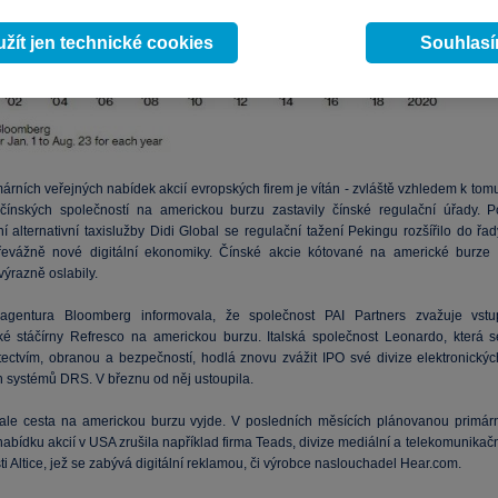
žít jen technické cookies
Souhlas
márních veřejných nabídek akcií evropských firem je vítán - zvláště vzhledem k tom
čínských společností na americkou burzu zastavily čínské regulační úřady. P
í alternativní taxislužby Didi Global se regulační tažení Pekingu rozšířilo do řa
řevážně nové digitální ekonomiky. Čínské akcie kótované na americké burze 
ýrazně oslabily.
agentura Bloomberg informovala, že společnost PAI Partners zvažuje vstu
é stáčírny Refresco na americkou burzu. Italská společnost Leonardo, která s
tectvím, obranou a bezpečností, hodlá znovu zvážit IPO své divize elektronickýc
 systémů DRS. V březnu od něj ustoupila.
le cesta na americkou burzu vyjde. V posledních měsících plánovanou primárn
abídku akcií v USA zrušila například firma Teads, divize mediální a telekomunikač
i Altice, jež se zabývá digitální reklamou, či výrobce naslouchadel Hear.com.