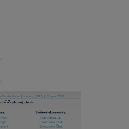
stiční disclaimer
|
Náměty
|
FAQ
|
Skupina ČSOB
a
|
=
placený obsah
ora:
Světové ekonomiky:
tování
Ekonomika ČR
tegie
Ekonomika USA
ručení
Ekonomika Čína