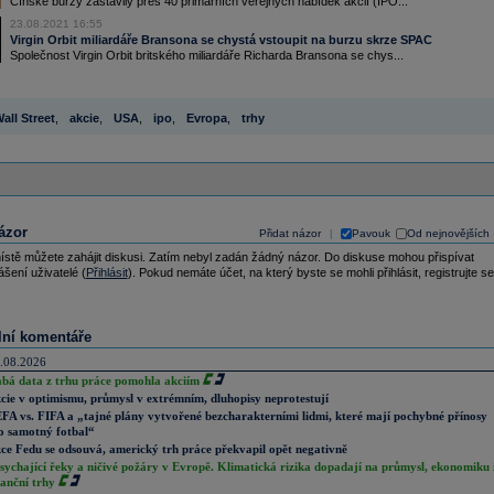
Čínské burzy zastavily přes 40 primárních veřejných nabídek akcií (IPO...
23.08.2021 16:55
Virgin Orbit miliardáře Bransona se chystá vstoupit na burzu skrze SPAC
Společnost Virgin Orbit britského miliardáře Richarda Bransona se chys...
all Street
,
akcie
,
USA
,
ipo
,
Evropa
,
trhy
ázor
Přidat názor
Pavouk
Od nejnovějších
|
ístě můžete zahájit diskusi. Zatím nebyl zadán žádný názor. Do diskuse mohou přispívat
ášení uživatelé (
Přihlásit
). Pokud nemáte účet, na který byste se mohli přihlásit, registrujte se
lní komentáře
.08.2026
abá data z trhu práce pomohla akciím
cie v optimismu, průmysl v extrémním, dluhopisy neprotestují
FA vs. FIFA a „tajné plány vytvořené bezcharakterními lidmi, které mají pochybné přínosy
o samotný fotbal“
ce Fedu se odsouvá, americký trh práce překvapil opět negativně
sychající řeky a ničivé požáry v Evropě. Klimatická rizika dopadají na průmysl, ekonomiku 
nanční trhy