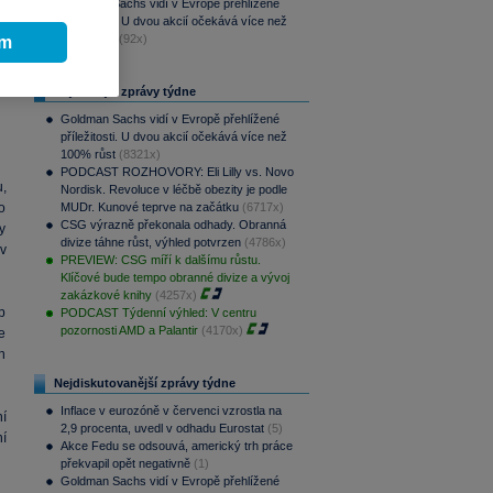
Goldman Sachs vidí v Evropě přehlížené
příležitosti. U dvou akcií očekává více než
100% růst
(92x)
ím
Nejčtenější zprávy týdne
Goldman Sachs vidí v Evropě přehlížené
příležitosti. U dvou akcií očekává více než
100% růst
(8321x)
PODCAST ROZHOVORY: Eli Lilly vs. Novo
u,
Nordisk. Revoluce v léčbě obezity je podle
o
MUDr. Kunové teprve na začátku
(6717x)
CSG výrazně překonala odhady. Obranná
dy
divize táhne růst, výhled potvrzen
(4786x)
v
PREVIEW: CSG míří k dalšímu růstu.
Klíčové bude tempo obranné divize a vývoj
zakázkové knihy
(4257x)
p
PODCAST Týdenní výhled: V centru
pozornosti AMD a Palantir
(4170x)
e
h
Nejdiskutovanější zprávy týdne
Inflace v eurozóně v červenci vzrostla na
í
2,9 procenta, uvedl v odhadu Eurostat
(5)
ní
Akce Fedu se odsouvá, americký trh práce
překvapil opět negativně
(1)
Goldman Sachs vidí v Evropě přehlížené