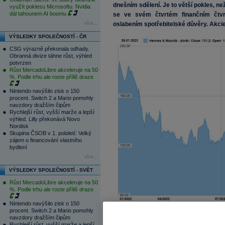
dnešním sdělení. Je to větší pokles, n
využít poklesu Microsoftu. Nvidia
dál tahounem AI boomu
se ve svém čtvrtém finančním čtvrt
více...
oslabením spotřebitelské důvěry. Akcie 
VÝSLEDKY SPOLEČNOSTÍ - ČR
CSG výrazně překonala odhady.
Obranná divize táhne růst, výhled
potvrzen
Růst MercadoLibre akceleruje na 50
%. Podle trhu ale roste příliš draze
Nintendo navýšilo zisk o 150
procent. Switch 2 a Mario pomohly
navzdory dražším čipům
Rychlejší růst, vyšší marže a lepší
výhled. Lilly překonává Novo
Nordisk
Skupina ČSOB v 1. pololetí: Velký
zájem o financování vlastního
bydlení
více...
VÝSLEDKY SPOLEČNOSTÍ - SVĚT
Růst MercadoLibre akceleruje na 50
%. Podle trhu ale roste příliš draze
Nintendo navýšilo zisk o 150
procent. Switch 2 a Mario pomohly
Analytici v anketě společnosti Refinitiv
navzdory dražším čipům
Rychlejší růst, vyšší marže a lepší