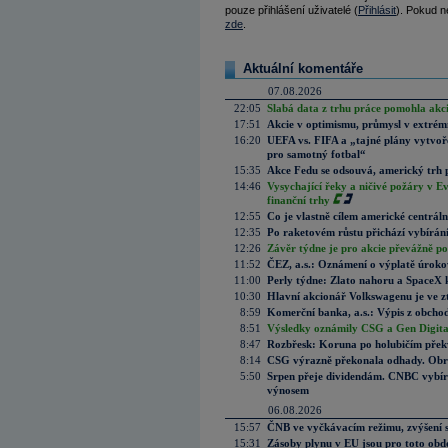
pouze přihlášení uživatelé (
Přihlásit
). Pokud ne
zde
.
Aktuální komentáře
07.08.2026
22:05
Slabá data z trhu práce pomohla akc
17:51
Akcie v optimismu, průmysl v extrémn
16:20
UEFA vs. FIFA a „tajné plány vytvoř
pro samotný fotbal“
15:35
Akce Fedu se odsouvá, americký trh 
14:46
Vysychající řeky a ničivé požáry v E
finanční trhy
12:55
Co je vlastně cílem americké centrál
12:35
Po raketovém růstu přichází vybírán
12:26
Závěr týdne je pro akcie převážně po
11:52
ČEZ, a.s.: Oznámení o výplatě úrok
11:00
Perly týdne: Zlato nahoru a SpaceX 
10:30
Hlavní akcionář Volkswagenu je ve z
8:59
Komerční banka, a.s.: Výpis z obchod
8:51
Výsledky oznámily CSG a Gen Digital
8:47
Rozbřesk: Koruna po holubičím přek
8:14
CSG výrazně překonala odhady. Obran
5:50
Srpen přeje dividendám. CNBC vybírá
výnosem
06.08.2026
15:57
ČNB ve vyčkávacím režimu, zvýšení s
15:31
Zásoby plynu v EU jsou pro toto obdo