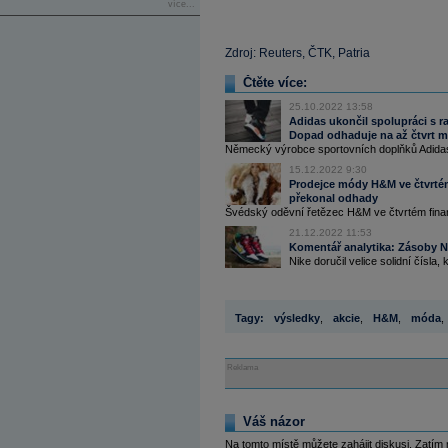
více...
Zdroj: Reuters, ČTK, Patria
Čtěte více:
25.10.2022 13:58
Adidas ukončil spolupráci s r
Dopad odhaduje na až čtvrt mi
Německý výrobce sportovních doplňků Adidas 
15.12.2022 9:30
Prodejce módy H&M ve čtvrtém 
překonal odhady
Švédský oděvní řetězec H&M ve čtvrtém finančn
21.12.2022 11:53
Komentář analytika: Zásoby N
Nike doručil velice solidní čísla,
Tagy:
výsledky
,
akcie
,
H&M
,
móda
,
Reklama
Váš názor
Na tomto místě můžete zahájit diskusi. Zatím