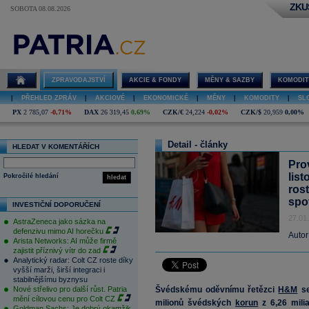
ZKU
SOBOTA 08.08.2026
ZPRAVODAJSTVÍ
AKCIE & FONDY
MĚNY & SAZBY
KOMODIT
|
PŘEHLED ZPRÁV
|
AKCIOVÉ
|
EKONOMICKÉ
|
MĚNY
|
KOMODITY
|
SL
PX
2 785,07
-0,71%
DAX
26 319,45
0,69%
CZK/€
24,224
-0,02%
CZK/$
20,959
0,00%
Detail - články
HLEDAT V KOMENTÁŘÍCH
Pro
lis
Pokročilé hledání
hledat
ros
spo
INVESTIČNÍ DOPORUČENÍ
27.01
AstraZeneca jako sázka na
defenzivu mimo AI horečku
Autor
Arista Networks: AI může firmě
zajistit příznivý vítr do zad
Analytický radar: Colt CZ roste díky
vyšší marži, širší integraci i
stabilnějšímu byznysu
Nové střelivo pro další růst. Patria
Švédskému oděvnímu řetězci
H&M
se
mění cílovou cenu pro Colt CZ
milionů švédských
korun
z 6,26 mili
Goldman Sachs: Je dobrý okamžik