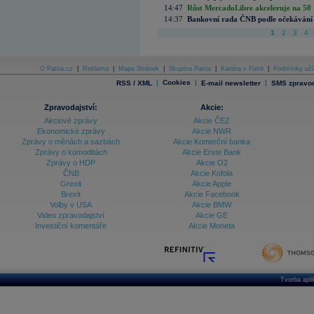
14:47
Růst MercadoLibre akceleruje na 50 %
14:37
Bankovní rada ČNB podle očekávání 
1
2
3
4
O Patria.cz
|
Reklama
|
Mapa Stránek
|
Skupina Patria
|
Kariéra v Patrii
|
Podmínky uží
|
Cookies
|
|
RSS / XML
E-mail newsletter
SMS zpravod
Zpravodajství:
Akcie:
Akciové zprávy
Akcie ČEZ
Ekonomické zprávy
Akcie NWR
Zprávy o měnách a sazbách
Akcie Komerční banka
Zprávy o komoditách
Akcie Erste Bank
Zprávy o HDP
Akcie O2
ČNB
Akcie Kofola
Grexit
Akcie Apple
Brexit
Akcie Facebook
Volby v USA
Akcie BMW
Video zpravodajství
Akcie GE
Investiční komentáře
Akcie Moneta
Tvorba apl