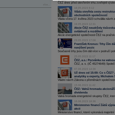
ČEZ dnes před otevřením trhu zveřejnil výsle
více...
18.05.2023 8:12
Vláda otevřela cestu restruktu
obchodních společností
Vláda včera 17. května 2023 schválila návrh
19.05.2023 12:31
Akcie ČEZ neudržely tisícovku. 
ovládnutí a rozdělení
Akcie energetické společnosti ČEZ na pražské
23.05.2023 17:08
František Kronus: Trhy čím dá
navýšení pozic
Současné trhy jsou čím dál více v područí polit
25.05.2023 11:17
ČEZ, a.s.: Pozvánka na valno
ČEZ, a. s. (IČ 45274649) Společ
07.06.2023 14:36
Už dnes od 15:00: Co s ČEZ? 
analytiky a experty, Michal
Vládní návrh Zákona o přeměnách společností,
15.06.2023 11:42
ČEZ: Valná hromada akcionářů
dividenda
Valná hromada energetické skupiny ČEZ, která
16.06.2023 18:36
Ministestvo financí žádá výpl
akcii
Ministerstvo financí, které vykonává majoritní