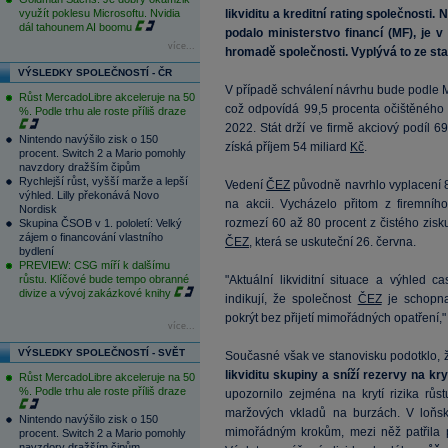
využít poklesu Microsoftu. Nvidia
likviditu a kreditní rating společnosti
dál tahounem AI boomu
podalo ministerstvo financí (MF), je 
více...
hromadě společnosti. Vyplývá to ze s
VÝSLEDKY SPOLEČNOSTÍ - ČR
V případě schválení návrhu bude podle 
Růst MercadoLibre akceleruje na 50
což odpovídá 99,5 procenta očištěného
%. Podle trhu ale roste příliš draze
2022. Stát drží ve firmě akciový podíl 6
Nintendo navýšilo zisk o 150
získá příjem 54 miliard
Kč
.
procent. Switch 2 a Mario pomohly
navzdory dražším čipům
Rychlejší růst, vyšší marže a lepší
Vedení
ČEZ
původně navrhlo vyplacení 8
výhled. Lilly překonává Novo
na akcii. Vycházelo přitom z firemníh
Nordisk
rozmezí 60 až 80 procent z čistého zis
Skupina ČSOB v 1. pololetí: Velký
zájem o financování vlastního
ČEZ
, která se uskuteční 26. června.
bydlení
PREVIEW: CSG míří k dalšímu
růstu. Klíčové bude tempo obranné
"Aktuální likviditní situace a výhled 
divize a vývoj zakázkové knihy
indikují, že společnost
ČEZ
je schopna
pokrýt bez přijetí mimořádných opatření,
více...
VÝSLEDKY SPOLEČNOSTÍ - SVĚT
Současné však ve stanovisku podotklo,
likviditu skupiny a sníží rezervy na kry
Růst MercadoLibre akceleruje na 50
%. Podle trhu ale roste příliš draze
upozornilo zejména na krytí rizika rů
maržových vkladů na burzách. V loňs
Nintendo navýšilo zisk o 150
mimořádným krokům, mezi něž patřila p
procent. Switch 2 a Mario pomohly
navzdory dražším čipům