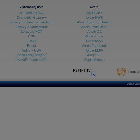
Zpravodajství:
Akcie:
Akciové zprávy
Akcie ČEZ
Ekonomické zprávy
Akcie NWR
Zprávy o měnách a sazbách
Akcie Komerční banka
Zprávy o komoditách
Akcie Erste Bank
Zprávy o HDP
Akcie O2
ČNB
Akcie Kofola
Grexit
Akcie Apple
Brexit
Akcie Facebook
Volby v USA
Akcie BMW
Video zpravodajství
Akcie GE
Investiční komentáře
Akcie Moneta
Tvorba apl