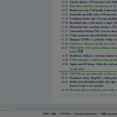
15:31
Zásoby plynu v EU jsou pro toto obdo
14:47
Růst MercadoLibre akceleruje na 50 %
14:37
Bankovní rada ČNB podle očekávání 
13:32
Nintendo navýšilo zisk o 150 procen
13:19
Goldman Sachs vidí v Evropě přehlíže
11:59
Rychlejší růst, vyšší marže a lepší v
11:40
Meziroční růst stavební výroby v ČR
11:37
Zahraniční obchod ČR v červnu skonč
11:35
Český průmysl zakončil druhé čtvrtlet
11:29
Skupina ČSOB v 1. pololetí: Velký zá
11:26
Paměťový sektor je brzda pro techy,
10:27
PREVIEW: CSG míří k dalšímu růstu.
knihy
8:43
Rozbřesk: Inflace v červenci mírně v
8:40
ČNB rozhodne o sazbách, trhy mezitím
6:08
Apple není AI firma. Jeho síla stojí n
05.08.2026
22:01
S&P 500 po rekordní rally vyčkával,
18:03
Prémiové akcie, Mag495 a další pokr
16:05
PODCAST ROZHOVORY: Eli Lilly vs. 
Kunové teprve na začátku
15:18
Booking ukázal odolnost cestovního trh
1
2
3
4
O Patria.cz
|
Reklama
|
Mapa Stránek
|
Skupina Patria
|
Kariéra v Patrii
|
Podmínky uží
|
Cookies
|
|
RSS / XML
E-mail newsletter
SMS zpravod