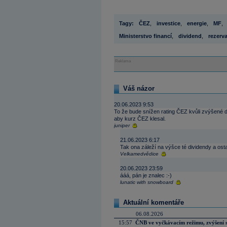
Tagy:
ČEZ
,
investice
,
energie
,
MF
,
Ministerstvo financí
,
dividend
,
rezerv
Reklama
Váš názor
20.06.2023 9:53
To že bude snížen rating ČEZ kvůli zvýšené 
aby kurz ČEZ klesal.
juniper
21.06.2023 6:17
Tak ona záleží na výšce té dividendy a ost
Velkamedvědice
20.06.2023 23:59
ááá, pán je znalec :-)
lunatic with snowboard
Aktuální komentáře
06.08.2026
15:57
ČNB ve vyčkávacím režimu, zvýšení s