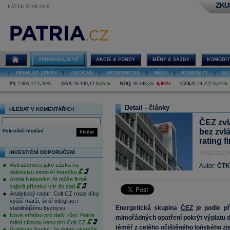
ZKU
PÁTEK 07.08.2026
ZPRAVODAJSTVÍ
AKCIE & FONDY
MĚNY & SAZBY
KOMODIT
|
PŘEHLED ZPRÁV
|
AKCIOVÉ
|
EKONOMICKÉ
|
MĚNY
|
KOMODITY
|
SL
PX
2 805,12
1,30%
DAX
26 140,13
0,05%
NDQ
26 348,35
-0,06%
CZK/€
24,222
0,01%
Detail - články
HLEDAT V KOMENTÁŘÍCH
ČEZ zvl
bez zvlá
Pokročilé hledání
hledat
rating f
INVESTIČNÍ DOPORUČENÍ
20.06.2023 
AstraZeneca jako sázka na
Autor:
ČTK
defenzivu mimo AI horečku
Arista Networks: AI může firmě
zajistit příznivý vítr do zad
Analytický radar: Colt CZ roste díky
vyšší marži, širší integraci i
Energetická skupina
ČEZ
je podle př
stabilnějšímu byznysu
Nové střelivo pro další růst. Patria
mimořádných opatření pokrýt výplatu 
mění cílovou cenu pro Colt CZ
téměř z celého očištěného loňského zi
Goldman Sachs: Je dobrý okamžik