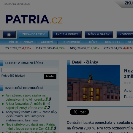
ZKU
SOBOTA 08.08.2026
ZPRAVODAJSTVÍ
AKCIE & FONDY
MĚNY & SAZBY
KOMODIT
|
PŘEHLED ZPRÁV
|
AKCIOVÉ
|
EKONOMICKÉ
|
MĚNY
|
KOMODITY
|
SL
PX
2 785,07
-0,71%
DAX
26 319,45
0,69%
NDQ
26 690,62
1,30%
CZK/€
24,224
-0,02%
Detail - články
HLEDAT V KOMENTÁŘÍCH
Roz
změ
Pokročilé hledání
hledat
03.11
INVESTIČNÍ DOPORUČENÍ
Autor
AstraZeneca jako sázka na
Patri
defenzivu mimo AI horečku
Arista Networks: AI může firmě
zajistit příznivý vítr do zad
Analytický radar: Colt CZ roste díky
vyšší marži, širší integraci i
stabilnějšímu byznysu
Centrální banka ponechala v souladu
Nové střelivo pro další růst. Patria
na úrovni 7,00 %. Pro toto rozhodnutí 
mění cílovou cenu pro Colt CZ
Goldman Sachs: Je dobrý okamžik