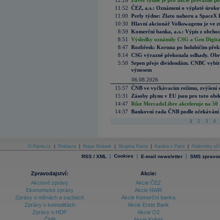
12:26
Závěr týdne je pro akcie převážně po
11:52
ČEZ, a.s.: Oznámení o výplatě úrok
11:00
Perly týdne: Zlato nahoru a SpaceX 
10:30
Hlavní akcionář Volkswagenu je ve z
8:59
Komerční banka, a.s.: Výpis z obchod
8:51
Výsledky oznámily CSG a Gen Digital
8:47
Rozbřesk: Koruna po holubičím přek
8:14
CSG výrazně překonala odhady. Obran
5:50
Srpen přeje dividendám. CNBC vybírá
výnosem
06.08.2026
15:57
ČNB ve vyčkávacím režimu, zvýšení s
15:31
Zásoby plynu v EU jsou pro toto obdo
14:47
Růst MercadoLibre akceleruje na 50 %
14:37
Bankovní rada ČNB podle očekávání 
1
2
3
4
O Patria.cz
|
Reklama
|
Mapa Stránek
|
Skupina Patria
|
Kariéra v Patrii
|
Podmínky uží
|
Cookies
|
|
RSS / XML
E-mail newsletter
SMS zpravod
Zpravodajství:
Akcie:
Akciové zprávy
Akcie ČEZ
Ekonomické zprávy
Akcie NWR
Zprávy o měnách a sazbách
Akcie Komerční banka
Zprávy o komoditách
Akcie Erste Bank
Zprávy o HDP
Akcie O2
ČNB
Akcie Kofola