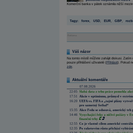
Komerční banka v pátek oznámila nižší meziročn
Tagy:
forex
,
USD
,
EUR
,
GBP
,
rozb
Reklama
Váš názor
Na tomto místě můžete zahájit diskusi. Zatím
pouze přihlášení uživatelé (
Přihlásit
). Pokud ne
zde
.
Aktuální komentáře
07.08.2026
22:05
Slabá data z trhu práce pomohla akc
17:51
Akcie v optimismu, průmysl v extrémn
16:20
UEFA vs. FIFA a „tajné plány vytvoř
pro samotný fotbal“
15:35
Akce Fedu se odsouvá, americký trh 
14:46
Vysychající řeky a ničivé požáry v E
finanční trhy
12:55
Co je vlastně cílem americké centrál
12:35
Po raketovém růstu přichází vybírán