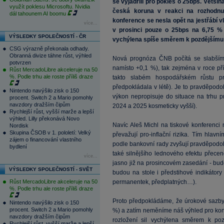
se vyjádřili pro pokles o 25bps. Většin
využít poklesu Microsoftu. Nvidia
česká koruna v reakci na rozhodnutí
dál tahounem AI boomu
konference se nesla opět na jestřábí 
více...
v prosinci pouze o 25bps na 6,75 % 
VÝSLEDKY SPOLEČNOSTÍ - ČR
vychýlena spíše směrem k pozdějšímu s
CSG výrazně překonala odhady.
Obranná divize táhne růst, výhled
Nová prognóza ČNB počítá se slabším 
potvrzen
namísto +0,1 %), tak zejména v roce pří
Růst MercadoLibre akceleruje na 50
%. Podle trhu ale roste příliš draze
takto slabém hospodářském růstu pr
předpokládala v létě). Je to pravděpodo
Nintendo navýšilo zisk o 150
výkon nepropisuje do situace na trhu pr
procent. Switch 2 a Mario pomohly
navzdory dražším čipům
2024 a 2025 kosmeticky vyšší).
Rychlejší růst, vyšší marže a lepší
výhled. Lilly překonává Novo
Navíc Aleš Michl na tiskové konferenci
Nordisk
Skupina ČSOB v 1. pololetí: Velký
převažují pro-inflační rizika. Tím hlavn
zájem o financování vlastního
podle bankovní rady zvyšují pravděpodob
bydlení
také silnějšího lednového efektu přece
více...
jasno již na prosincovém zasedání - bu
VÝSLEDKY SPOLEČNOSTÍ - SVĚT
budou na stole i předstihové indikátory
Růst MercadoLibre akceleruje na 50
permanentek, předplatných…).
%. Podle trhu ale roste příliš draze
Proto předpokládáme, že úrokové sazby 
Nintendo navýšilo zisk o 150
procent. Switch 2 a Mario pomohly
%) a zatím neměníme náš výhled pro kone
navzdory dražším čipům
rozložení sil vychýlena směrem k poz
Rychlejší růst, vyšší marže a lepší