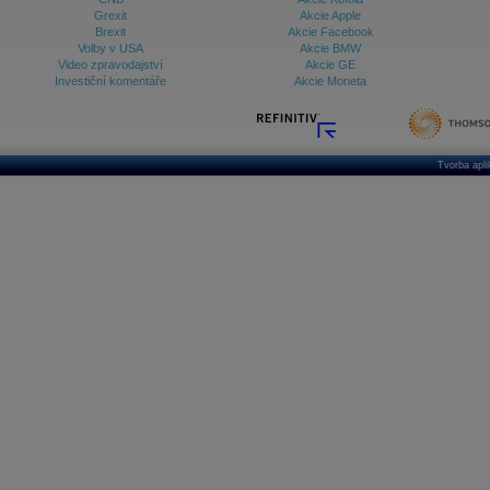
Grexit
Akcie Apple
Brexit
Akcie Facebook
Volby v USA
Akcie BMW
Video zpravodajství
Akcie GE
Investiční komentáře
Akcie Moneta
Tvorba apl