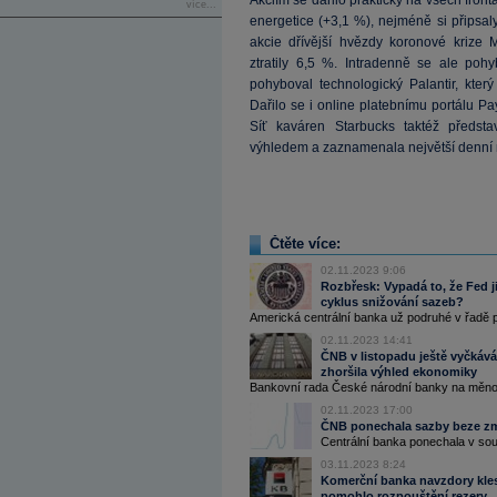
Akciím se dařilo prakticky na všech front
více...
energetice (+3,1 %), nejméně si připsa
akcie dřívější hvězdy koronové krize
ztratily 6,5 %. Intradenně se ale po
pohyboval technologický Palantir, který
Dařilo se i online platebnímu portálu Pa
Síť kaváren Starbucks taktéž předsta
výhledem a zaznamenala největší denní n
Čtěte více:
02.11.2023 9:06
Rozbřesk: Vypadá to, že Fed j
cyklus snižování sazeb?
Americká centrální banka už podruhé v řadě po
02.11.2023 14:41
ČNB v listopadu ještě vyčkáv
zhoršila výhled ekonomiky
Bankovní rada České národní banky na měnové
02.11.2023 17:00
ČNB ponechala sazby beze změn
Centrální banka ponechala v sou
03.11.2023 8:24
Komerční banka navzdory kle
pomohlo rozpouštění rezerv