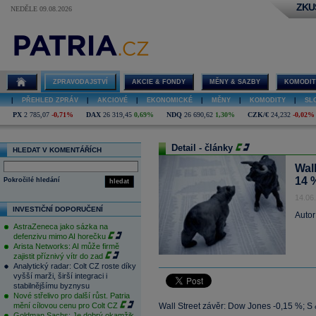
ZKU
NEDĚLE 09.08.2026
ZPRAVODAJSTVÍ
AKCIE & FONDY
MĚNY & SAZBY
KOMODIT
|
PŘEHLED ZPRÁV
|
AKCIOVÉ
|
EKONOMICKÉ
|
MĚNY
|
KOMODITY
|
SL
PX
2 785,07
-0,71%
DAX
26 319,45
0,69%
NDQ
26 690,62
1,30%
CZK/€
24,232
-0,02%
Detail - články
HLEDAT V KOMENTÁŘÍCH
Wall
14 
Pokročilé hledání
hledat
14.06
INVESTIČNÍ DOPORUČENÍ
Autor
AstraZeneca jako sázka na
defenzivu mimo AI horečku
Arista Networks: AI může firmě
zajistit příznivý vítr do zad
Analytický radar: Colt CZ roste díky
vyšší marži, širší integraci i
stabilnějšímu byznysu
Nové střelivo pro další růst. Patria
mění cílovou cenu pro Colt CZ
Wall Street závěr: Dow Jones -0,15 %; S
Goldman Sachs: Je dobrý okamžik