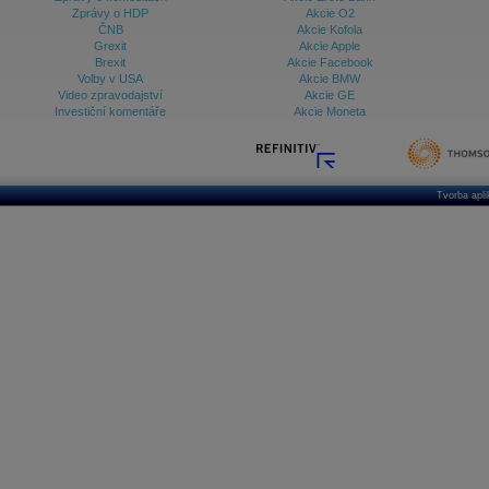
Zprávy o HDP
Akcie O2
ČNB
Akcie Kofola
Grexit
Akcie Apple
Brexit
Akcie Facebook
Volby v USA
Akcie BMW
Video zpravodajství
Akcie GE
Investiční komentáře
Akcie Moneta
Tvorba apl