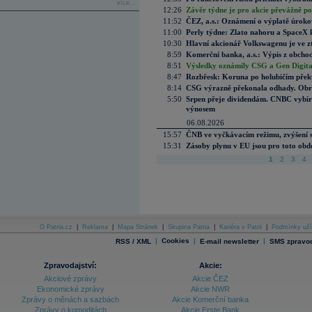
více...
12:26
Závěr týdne je pro akcie převážně po
11:52
ČEZ, a.s.: Oznámení o výplatě úrok
11:00
Perly týdne: Zlato nahoru a SpaceX 
10:30
Hlavní akcionář Volkswagenu je ve z
8:59
Komerční banka, a.s.: Výpis z obchod
8:51
Výsledky oznámily CSG a Gen Digital
8:47
Rozbřesk: Koruna po holubičím přek
8:14
CSG výrazně překonala odhady. Obran
5:50
Srpen přeje dividendám. CNBC vybírá
výnosem
06.08.2026
15:57
ČNB ve vyčkávacím režimu, zvýšení s
15:31
Zásoby plynu v EU jsou pro toto obdo
1
2
3
4
O Patria.cz
|
Reklama
|
Mapa Stránek
|
Skupina Patria
|
Kariéra v Patrii
|
Podmínky uží
|
Cookies
|
|
RSS / XML
E-mail newsletter
SMS zpravod
Zpravodajství:
Akcie:
Akciové zprávy
Akcie ČEZ
Ekonomické zprávy
Akcie NWR
Zprávy o měnách a sazbách
Akcie Komerční banka
Zprávy o komoditách
Akcie Erste Bank