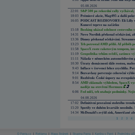
05.08.2026
22:01
S&P 500 po rekordní rally vyčkával,
18:03
Prémiové akcie, Mag495 a další pokr
16:05
PODCAST ROZHOVORY: Eli Lilly vs. 
Kunové teprve na začátku
15:18
Booking ukázal odolnost cestovního trh
14:31
Novo Nordisk překonal očekávání, akci
13:36
Disney překonal očekávání. Streamova
13:23
Trh potrestal AMD příliš. AI příběh p
11:58
SpaceX roste raketovým tempem, inves
11:19
Geopolitika trhům svědčí, zatímco v
11:11
Nálada v německém automobilovém prů
10:30
Útraty domácností dále rostou, malo
9:43
Inflace v červenci lehce zrychlila. Pot
9:14
Bezvavlasy potvrzuje celoroční výhl
9:01
Rozbřesk: České úspory na evropském
8:54
AMD zklamalo výhledem, SpaceX vydě
naděje na otevření Hormuzu
6:06
Fed mlčí, trh utahuje podmínky. Nejis
04.08.2026
17:02
Definitivní proražení stoletého trend
15:20
Spotify ve duhém kvartále neoslnilo. 
14:34
McDonald's zvýšil zisk, Američané ale
1
2
3
4
O Patria.cz
|
Reklama
|
Mapa Stránek
|
Skupina Patria
|
Kariéra v Patrii
|
Podmínky uží