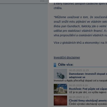
více...
a který nakonec alespoň částečně splní s
chtěla.
*Můžeme uvažovat o tom, že současná
snaží snížit míru plýtvání ve vládním sek
třeba pan Gundlach, fakticky jde o velmi
udělat pro stabilizaci vládních financí. A
vlna propouštění a osekávání vládních n
Více z globálních trhů a ekonomiky i na 
Investiční disclaimer
Čtěte více:
06.05.2025 11:25
Damodaran: Investoři dopad c
adaptovat se
Investoři u Applu přeceňují dopad cel a naopa
06.05.2025 9:19
Rozbřesk: Fed půjde od zápasu
Už je to pár dní, co vyšla najev
06.05.2025 11:21
Čínské firmy obcházejí americ
Čínští výrobci obcházejí vysoká 