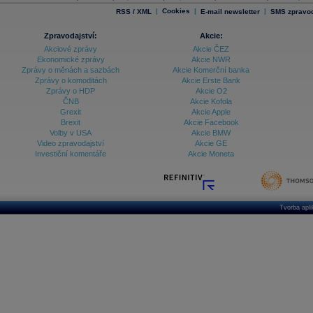
|
Cookies
|
|
RSS / XML
E-mail newsletter
SMS zpravod
Zpravodajství:
Akcie:
Akciové zprávy
Akcie ČEZ
Ekonomické zprávy
Akcie NWR
Zprávy o měnách a sazbách
Akcie Komerční banka
Zprávy o komoditách
Akcie Erste Bank
Zprávy o HDP
Akcie O2
ČNB
Akcie Kofola
Grexit
Akcie Apple
Brexit
Akcie Facebook
Volby v USA
Akcie BMW
Video zpravodajství
Akcie GE
Investiční komentáře
Akcie Moneta
Tvorba apl