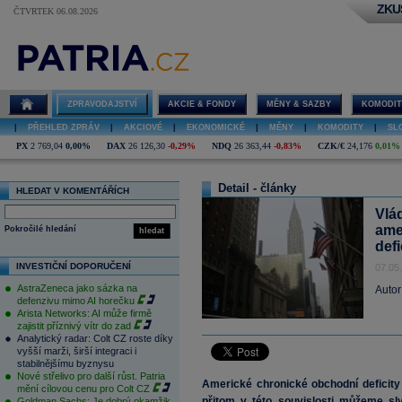
ZKU
ČTVRTEK 06.08.2026
ZPRAVODAJSTVÍ
AKCIE & FONDY
MĚNY & SAZBY
KOMODIT
|
PŘEHLED ZPRÁV
|
AKCIOVÉ
|
EKONOMICKÉ
|
MĚNY
|
KOMODITY
|
SL
PX
2 769,04
0,00%
DAX
26 126,30
-0,29%
NDQ
26 363,44
-0,83%
CZK/€
24,176
0,01%
Detail - články
HLEDAT V KOMENTÁŘÍCH
Vlá
ame
Pokročilé hledání
hledat
defi
INVESTIČNÍ DOPORUČENÍ
07.05
AstraZeneca jako sázka na
Autor
defenzivu mimo AI horečku
Arista Networks: AI může firmě
zajistit příznivý vítr do zad
Analytický radar: Colt CZ roste díky
vyšší marži, širší integraci i
stabilnějšímu byznysu
Nové střelivo pro další růst. Patria
Americké chronické obchodní deficity s
mění cílovou cenu pro Colt CZ
přitom v této souvislosti můžeme sl
Goldman Sachs: Je dobrý okamžik