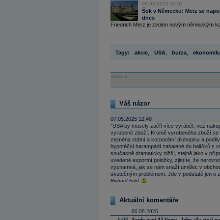
06.05.2025 16:31
Šok v Německu: Merz se napopr
dnes
Friedrich Merz je zvolen novým německým kanc
Tagy:
akcie
,
USA
,
burza
,
ekonomik
Reklama
Váš názor
07.05.2025 12:48
"USA by musely začít více vyrábět, než nakup
vyrobené zboží. Kromě vyrobeného zboží se z
zejména státní a korporátní dluhopisy a podíly
hypotéční harampádí zabalené do balíčků s ra
současně dramaticky nižší, stejně jako v pří
uvedené exportní položky, zjistíte, že nerov
významná, jak se nám snaží umělec v obchod
skutečným problémem. Jde v podstatě jen o zc
Richard Fuld
Aktuální komentáře
06.08.2026
6:08
Apple není AI firma. Jeho síla stojí n