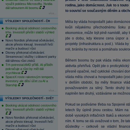
využít poklesu Microsoftu. Nvidia
rodina, jako domácnost. Jak to s touto 
dál tahounem AI boomu
to souvisí se současným děním a obch
více...
VÝSLEDKY SPOLEČNOSTÍ - ČR
Měla by vláda hospodařit jako domácnost
kvůli nějakému přechodnému šoku p
Booking ukázal odolnost cestovního
trhu. Investoři přešli i slabší výhled
ekonomice, může být plně namístě, aby te
jde o dobu, kdy klesne cena úspor a zá
Novo Nordisk překonal očekávání,
projekty (infrastruktura a pod.). Vláda by
akcie přesto klesají. Investoři řeší
marže a budoucí růst
roli, bránila by recesi a pomáhala soukr
Disney překonal očekávání.
Streamovací služby i zábavní parky
Během boomu by pak vláda měla ekono
dál táhnou růst zisků
Trh potrestal AMD příliš. AI příběh
aktivita přehřívá. Opět jde o proticyklick
pokračuje a růst by měl dál
přesně opačné, než cyklické chování dom
zrychlovat
vláda měla chovat a hospodařit jako (zo
SpaceX roste raketovým tempem,
investory ale děsí účet za AI a
v delším období, by měly finance vlád 
Starship
považovaném za silný. Tento druhý b
více...
naplněn ten druhý, vzdáváme se možnosti
VÝSLEDKY SPOLEČNOSTÍ - SVĚT
Pokud se podíváme třeba na Spojené státy
Booking ukázal odolnost cestovního
trhu. Investoři přešli i slabší výhled
letech šly úplně jinou cestou. Mám na 
době vysokých inflačních tlaků a ekonom
Novo Nordisk překonal očekávání,
ním. K tomu se dá uvažovat o tom, že tato
akcie přesto klesají. Investoři řeší
marže a budoucí růst
důsledky – celkově se vládní financ
Disney překonal očekávání.