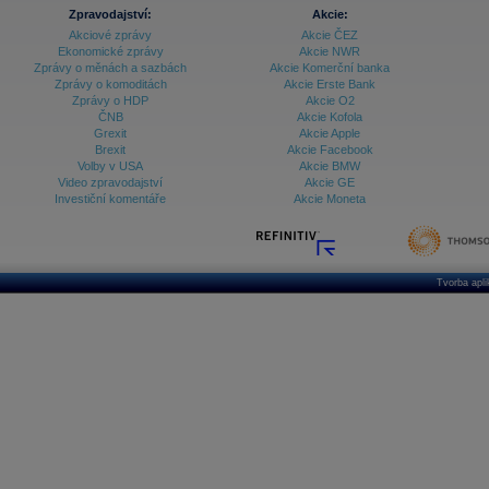
Zpravodajství:
Akcie:
Akciové zprávy
Akcie ČEZ
Ekonomické zprávy
Akcie NWR
Zprávy o měnách a sazbách
Akcie Komerční banka
Zprávy o komoditách
Akcie Erste Bank
Zprávy o HDP
Akcie O2
ČNB
Akcie Kofola
Grexit
Akcie Apple
Brexit
Akcie Facebook
Volby v USA
Akcie BMW
Video zpravodajství
Akcie GE
Investiční komentáře
Akcie Moneta
Tvorba apl