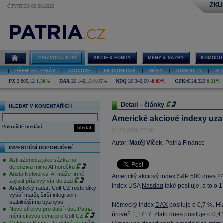
ZKU
ČTVRTEK 06.08.2026
ZPRAVODAJSTVÍ
AKCIE & FONDY
MĚNY & SAZBY
KOMODIT
|
PŘEHLED ZPRÁV
|
AKCIOVÉ
|
EKONOMICKÉ
|
MĚNY
|
KOMODITY
|
SL
PX
2 805,12
1,30%
DAX
26 140,13
0,05%
NDQ
26 340,69
-0,09%
CZK/€
24,222
0,21%
Detail - články
HLEDAT V KOMENTÁŘÍCH
Americké akciové indexy uza
Pokročilé hledání
hledat
24.04.2026 22:06
Autor:
Matěj Vlček
, Patria Finance
INVESTIČNÍ DOPORUČENÍ
AstraZeneca jako sázka na
defenzivu mimo AI horečku
Arista Networks: AI může firmě
Americký akciový index S&P 500 dnes 24.
zajistit příznivý vítr do zad
index USA
Nasdaq
také posiluje, a to o 1
Analytický radar: Colt CZ roste díky
vyšší marži, širší integraci i
stabilnějšímu byznysu
Německý index
DAX
posiluje o 0,7 %. H
Nové střelivo pro další růst. Patria
úroveň 1,1717.
Zlato
dnes posiluje o 0,4
mění cílovou cenu pro Colt CZ
Goldman Sachs: Je dobrý okamžik