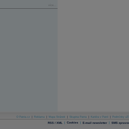
více...
O Patria.cz
|
Reklama
|
Mapa Stránek
|
Skupina Patria
|
Kariéra v Patrii
|
Podmínky uží
|
Cookies
|
|
RSS / XML
E-mail newsletter
SMS zpravod