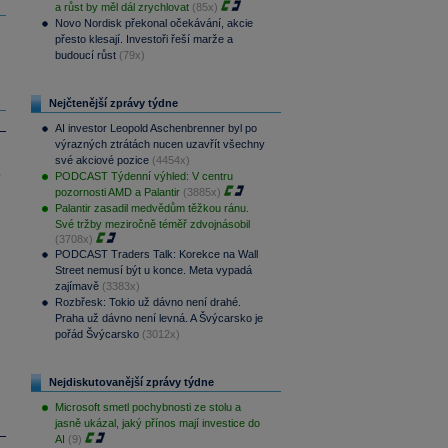
a růst by měl dál zrychlovat
(85x)
Novo Nordisk překonal očekávání, akcie
přesto klesají. Investoři řeší marže a
budoucí růst
(79x)
Nejčtenější zprávy týdne
AI investor Leopold Aschenbrenner byl po
výrazných ztrátách nucen uzavřít všechny
své akciové pozice
(4454x)
.
PODCAST Týdenní výhled: V centru
pozornosti AMD a Palantir
(3885x)
Palantir zasadil medvědům těžkou ránu.
Své tržby meziročně téměř zdvojnásobil
(3708x)
PODCAST Traders Talk: Korekce na Wall
Street nemusí být u konce. Meta vypadá
zajímavě
(3383x)
Rozbřesk: Tokio už dávno není drahé.
Praha už dávno není levná. A Švýcarsko je
pořád Švýcarsko
(3012x)
Nejdiskutovanější zprávy týdne
Microsoft smetl pochybnosti ze stolu a
jasně ukázal, jaký přínos mají investice do
AI
(9)