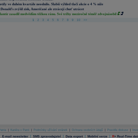
otify ve duhém kvartále neoslnilo. Slabší výhled tlačí akcie o 4 % níže
Donald's zvýšil zisk, Američané ale ztrácejí chuť utrácet
lantir zasadil medvědům těžkou ránu. Své tržby meziročně téměř zdvojnásobil
1
2
3
4
5
6
7
8
9
10
>>
atria
|
Kariéra v Patrii
|
Podmínky užívání stránek
|
Ochrana osobních údajů
|
Pravidla diskuse
|
Inve
|
|
|
|
|
E-mail newsletter
SMS zpravodajství
Data export
Mobilní verze
R
=
Real-Time dat