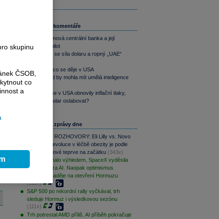
Související komentáře
Trhy, staronová centrální banka a její
pro skupinu
superautopilot
Obnovující se síla dolaru a ropný „UAE“
efekt
Dolar a to, co se děje v USA
ránek ČSOB,
Jaký dopad by mohla mít umělá inteligence
kytnout co
na dolar?
innost a
Pokud by se v USA obnovily inflační tlaky,
neměl by dolar oslabovat?
a
Nejčtenější zprávy dne
PODCAST ROZHOVORY: Eli Lilly vs. Novo
Nordisk. Revoluce v léčbě obezity je podle
MUDr. Kunové teprve na začátku
(343x)
ím
AMD zklamalo výhledem, SpaceX vyděsila
cenovkou za AI. Naopak optimismus
podporují naděje na otevření Hormuzu
(111x)
S&P 500 po rekordní rally vyčkával, trh
sleduje Hormuz i výsledkovou sezónu
(111x)
Trh potrestal AMD příliš. AI příběh pokračuje