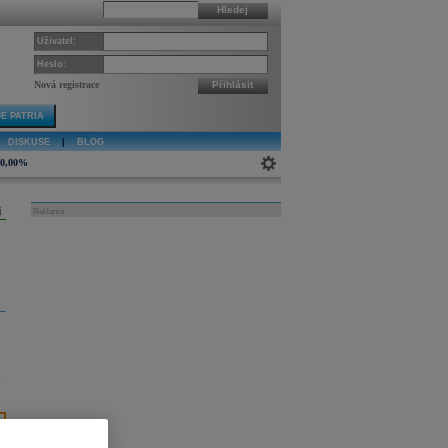
Hledej
Uživatel:
Heslo:
Nová registrace
Přihlásit
E PATRIA
DISKUSE
|
BLOG
0,00%
j
Reklama