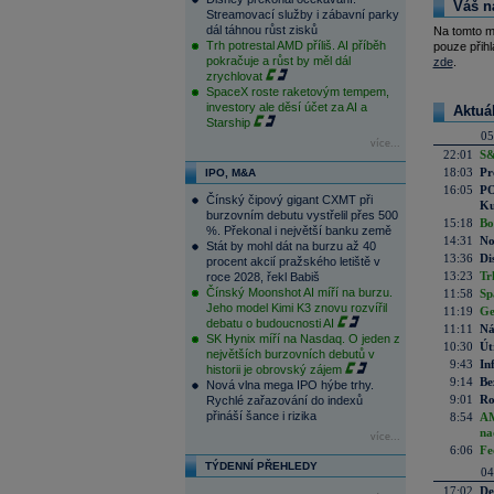
Váš n
Streamovací služby i zábavní parky
dál táhnou růst zisků
Na tomto m
Trh potrestal AMD příliš. AI příběh
pouze přihl
pokračuje a růst by měl dál
zde
.
zrychlovat
SpaceX roste raketovým tempem,
investory ale děsí účet za AI a
Aktuá
Starship
05
více...
22:01
S&
18:03
Pr
IPO, M&A
16:05
PO
Čínský čipový gigant CXMT při
Ku
burzovním debutu vystřelil přes 500
15:18
Bo
%. Překonal i největší banku země
14:31
No
Stát by mohl dát na burzu až 40
13:36
Di
procent akcií pražského letiště v
13:23
Tr
roce 2028, řekl Babiš
Čínský Moonshot AI míří na burzu.
11:58
Sp
Jeho model Kimi K3 znovu rozvířil
11:19
Ge
debatu o budoucnosti AI
11:11
Ná
SK Hynix míří na Nasdaq. O jeden z
10:30
Út
největších burzovních debutů v
9:43
In
historii je obrovský zájem
9:14
Be
Nová vlna mega IPO hýbe trhy.
9:01
Ro
Rychlé zařazování do indexů
přináší šance i rizika
8:54
AM
na
více...
6:06
Fe
TÝDENNÍ PŘEHLEDY
04
17:02
De