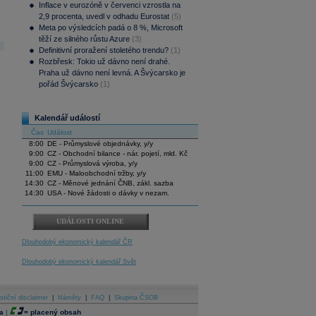
Inflace v eurozóně v červenci vzrostla na
2,9 procenta, uvedl v odhadu Eurostat
(5)
Meta po výsledcích padá o 8 %, Microsoft
těží ze silného růstu Azure
(3)
Definitivní proražení stoletého trendu?
(1)
Rozbřesk: Tokio už dávno není drahé.
Praha už dávno není levná. A Švýcarsko je
pořád Švýcarsko
(1)
Kalendář událostí
Čas
Událost
8:00
DE - Průmyslové objednávky, y/y
9:00
CZ - Obchodní bilance - nár. pojetí, mld. Kč
9:00
CZ - Průmyslová výroba, y/y
11:00
EMU - Maloobchodní tržby, y/y
14:30
CZ - Měnové jednání ČNB, zákl. sazba
14:30
USA - Nové žádosti o dávky v nezam.
UDÁLOSTI ONLINE
Dlouhodobý ekonomický kalendář ČR
Dlouhodobý ekonomický kalendář Svět
stiční disclaimer
|
Náměty
|
FAQ
|
Skupina ČSOB
a
|
=
placený obsah