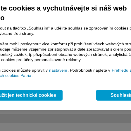
te cookies a vychutnávejte si náš web
račování článku je dostupné jen klientům placených služeb
Patria Plus
/
estor Plus
případně uživatelům platformy
Patria Direct
. Pokud jste klientem
no
hto služeb, potom je nutné se
Přihlásit
.
nout na tlačítko „Souhlasím“ a udělíte souhlas se zpracováním cookies 
ámci placeného informačního servisu získáte
brané třetí strany.
řístup ke
kompletnímu zpravodajství
.patria.cz bez jakýchkoliv omezení. Veškeré
ám mohli poskytnout více komfortu při prohlížení všech webových st
rávy, komentáře a horké zprávy jsou
to údaje můžeme vzájemně zpřístupňovat a dále zpracovávat s cílem pos
brazovány terminálovou metodou (bez nutnosti obnovovat stránku) bez
lientský zážitek, tj. přizpůsobení obsahu webových stránek, analytická č
ždění a v plné verzi.
 cookies pro účely personalizované reklamy.
en zpravodajství, ale i další služby získáte v Patria Plus / Investor Plus -
sms
si cookies můžete upravit v
nastavení
. Podrobnosti najdete v
Přehledu 
e-mailové
zpravodajství,
data
z finančních trhů v reálném čase, kompletní
h cookies Patria
.
lytický servis
, rozsáhlé
databáze
časových řad ke stažení,
prognózy
oje a
valuace
, ekonomické
fundamenty
,
nástroje
a
kalkulátory
...
více
žít jen technické cookies
Souhlas