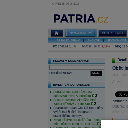
ČTVRTEK 06.08.2026
ZPRAVODAJSTVÍ
AKCIE & FONDY
|
PŘEHLED ZPRÁV
|
AKCIOVÉ
|
EKONOMICKÉ
PX
2 769,04
0,11%
DAX
26 126,30
-0,29%
NDQ
26 3
Detail
HLEDAT V KOMENTÁŘÍCH
Oběť j
Pokročilé hledání
hledat
26.11.2004
Autor:
INVESTIČNÍ DOPORUČENÍ
AstraZeneca jako sázka na
defenzivu mimo AI horečku
Arista Networks: AI může firmě
Zatímco na
zajistit příznivý vítr do zad
USD/EUR, 
Analytický radar: Colt CZ roste díky
vyšší marži, širší integraci i
déle. Ale o
stabilnějšímu byznysu
Nové střelivo pro další růst. Patria
mění cílovou cenu pro Colt CZ
Goldman Sachs: Je dobrý okamžik