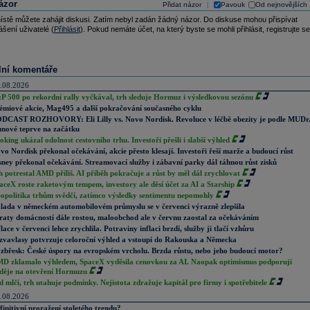
ázor
Přidat názor
Pavouk
Od nejnovějších
|
ístě můžete zahájit diskusi. Zatím nebyl zadán žádný názor. Do diskuse mohou přispívat
ášení uživatelé (
Přihlásit
). Pokud nemáte účet, na který byste se mohli přihlásit, registrujte se
lní komentáře
.08.2026
P 500 po rekordní rally vyčkával, trh sleduje Hormuz i výsledkovou sezónu
émiové akcie, Mag495 a další pokračování současného cyklu
DCAST ROZHOVORY: Eli Lilly vs. Novo Nordisk. Revoluce v léčbě obezity je podle MUDr
nové teprve na začátku
oking ukázal odolnost cestovního trhu. Investoři přešli i slabší výhled
vo Nordisk překonal očekávání, akcie přesto klesají. Investoři řeší marže a budoucí růst
sney překonal očekávání. Streamovací služby i zábavní parky dál táhnou růst zisků
h potrestal AMD příliš. AI příběh pokračuje a růst by měl dál zrychlovat
aceX roste raketovým tempem, investory ale děsí účet za AI a Starship
opolitika trhům svědčí, zatímco výsledky sentimentu nepomohly
lada v německém automobilovém průmyslu se v červenci výrazně zlepšila
raty domácností dále rostou, maloobchod ale v červnu zaostal za očekáváním
flace v červenci lehce zrychlila. Potraviny inflaci brzdí, služby ji tlačí vzhůru
zvavlasy potvrzuje celoroční výhled a vstoupí do Rakouska a Německa
zbřesk: České úspory na evropském vrcholu. Brzda růstu, nebo jeho budoucí motor?
D zklamalo výhledem, SpaceX vyděsila cenovkou za AI. Naopak optimismus podporují
děje na otevření Hormuzu
d mlčí, trh utahuje podmínky. Nejistota zdražuje kapitál pro firmy i spotřebitele
.08.2026
finitivní proražení stoletého trendu?