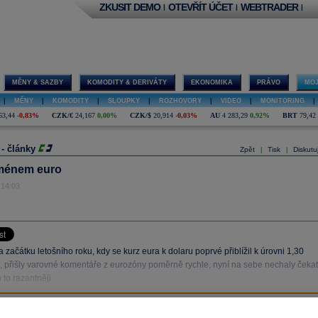
ZKUSIT DEMO
OTEVŘÍT ÚČET
WEBTRADER
|
|
|
MĚNY & SAZBY
KOMODITY & DERIVÁTY
EKONOMIKA
PRÁVO
MOJ
|
MĚNY
|
KOMODITY
|
SLOUPKY
|
ROZHOVORY
|
VIDEO
|
MONITORING
|
63,44
-0,83%
CZK/€
24,167
0,00%
CZK/$
20,914
-0,03%
AU
4 283,29
0,92%
BRT
79,42
 - články
Zpět
Tisk
Diskutu
|
|
ménem euro
 14:03
 začátku letošního roku, kdy se kurz eura k dolaru poprvé přiblížil k úrovni 1,30
přišly varovné komentáře z eurozóny poměrně rychle, nyní na sebe nechaly čekat
 to razantněji.