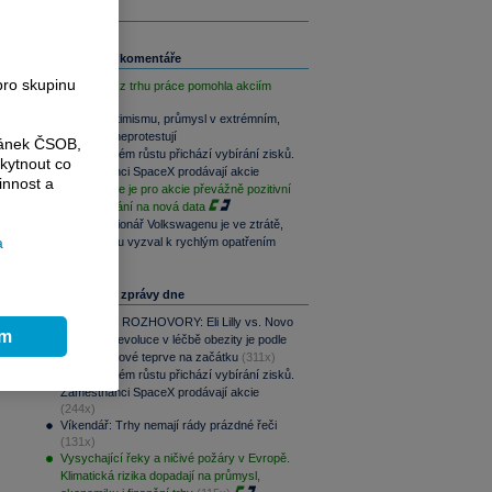
Související komentáře
pro skupinu
Slabá data z trhu práce pomohla akciím
Akcie v optimismu, průmysl v extrémním,
dluhopisy neprotestují
ránek ČSOB,
Po raketovém růstu přichází vybírání zisků.
kytnout co
Zaměstnanci SpaceX prodávají akcie
innost a
Závěr týdne je pro akcie převážně pozitivní
při vyčkávání na nová data
Hlavní akcionář Volkswagenu je ve ztrátě,
a
i
automobilku vyzval k rychlým opatřením
Nejčtenější zprávy dne
PODCAST ROZHOVORY: Eli Lilly vs. Novo
ím
Nordisk. Revoluce v léčbě obezity je podle
MUDr. Kunové teprve na začátku
(311x)
Po raketovém růstu přichází vybírání zisků.
Zaměstnanci SpaceX prodávají akcie
(244x)
Víkendář: Trhy nemají rády prázdné řeči
(131x)
Vysychající řeky a ničivé požáry v Evropě.
Klimatická rizika dopadají na průmysl,