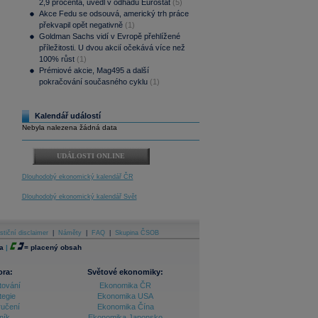
2,9 procenta, uvedl v odhadu Eurostat
(5)
Akce Fedu se odsouvá, americký trh práce
překvapil opět negativně
(1)
Goldman Sachs vidí v Evropě přehlížené
příležitosti. U dvou akcií očekává více než
100% růst
(1)
Prémiové akcie, Mag495 a další
pokračování současného cyklu
(1)
Kalendář událostí
Nebyla nalezena žádná data
UDÁLOSTI ONLINE
Dlouhodobý ekonomický kalendář ČR
Dlouhodobý ekonomický kalendář Svět
stiční disclaimer
|
Náměty
|
FAQ
|
Skupina ČSOB
a
|
=
placený obsah
ora:
Světové ekonomiky:
tování
Ekonomika ČR
tegie
Ekonomika USA
ručení
Ekonomika Čína
ník
Ekonomika Japonsko