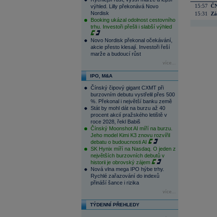
15:57
ČN
výhled. Lilly překonává Novo
Nordisk
15:31
Zá
Booking ukázal odolnost cestovního
trhu. Investoři přešli i slabší výhled
Novo Nordisk překonal očekávání,
akcie přesto klesají. Investoři řeší
marže a budoucí růst
více...
IPO, M&A
Čínský čipový gigant CXMT při
burzovním debutu vystřelil přes 500
%. Překonal i největší banku země
Stát by mohl dát na burzu až 40
procent akcií pražského letiště v
roce 2028, řekl Babiš
Čínský Moonshot AI míří na burzu.
Jeho model Kimi K3 znovu rozvířil
debatu o budoucnosti AI
SK Hynix míří na Nasdaq. O jeden z
největších burzovních debutů v
historii je obrovský zájem
Nová vlna mega IPO hýbe trhy.
Rychlé zařazování do indexů
přináší šance i rizika
více...
TÝDENNÍ PŘEHLEDY