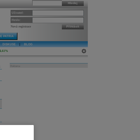
Hledej
Uživatel:
Heslo:
Nová registrace
Přihlásit
E PATRIA
DISKUSE
|
BLOG
4,61%
k
Reklama