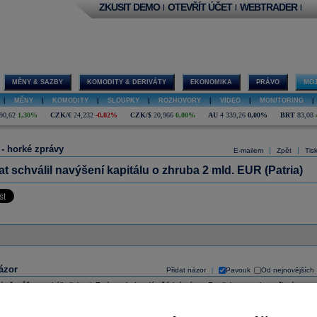
ZKUSIT DEMO
OTEVŘÍT ÚČET
WEBTRADER
|
|
|
MĚNY & SAZBY
KOMODITY & DERIVÁTY
EKONOMIKA
PRÁVO
MOJ
|
MĚNY
|
KOMODITY
|
SLOUPKY
|
ROZHOVORY
|
VIDEO
|
MONITORING
|
90,62
1,30%
CZK/€
24,232
-0,02%
CZK/$
20,966
0,00%
AU
4 339,26
0,00%
BRT
83,08
 - horké zprávy
|
|
E-mailem
Zpět
Tis
t schválil navýšení kapitálu o zhruba 2 mld. EUR (Patria)
ázor
Přidat názor
Pavouk
Od nejnovějších
|
ístě můžete zahájit diskusi. Zatím nebyl zadán žádný názor. Do diskuse mohou přispívat
ášení uživatelé (
Přihlásit
). Pokud nemáte účet, na který byste se mohli přihlásit, registrujte se