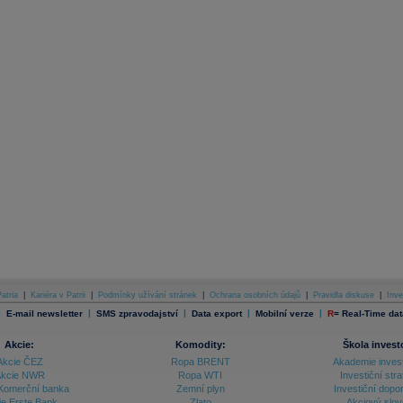
atria
|
Kariéra v Patrii
|
Podmínky užívání stránek
|
Ochrana osobních údajů
|
Pravidla diskuse
|
Inve
|
|
|
|
|
E-mail newsletter
SMS zpravodajství
Data export
Mobilní verze
R
=
Real-Time dat
Akcie:
Komodity:
Škola invest
Akcie ČEZ
Ropa BRENT
Akademie inves
kcie NWR
Ropa WTI
Investiční stra
Komerční banka
Zemní plyn
Investiční dopo
ie Erste Bank
Zlato
Akciový slov