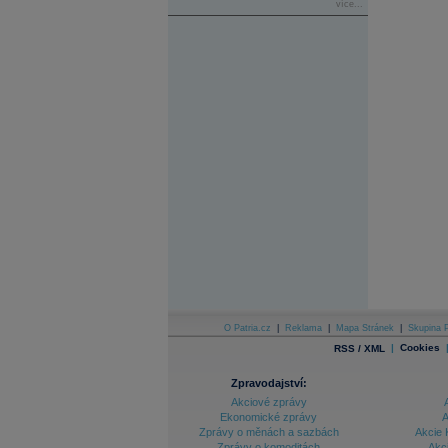
více...
O Patria.cz
|
Reklama
|
Mapa Stránek
|
Skupina P
|
Cookies
RSS / XML
Zpravodajství:
Akciové zprávy
Ekonomické zprávy
A
Zprávy o měnách a sazbách
Akcie 
Zprávy o komoditách
Akc