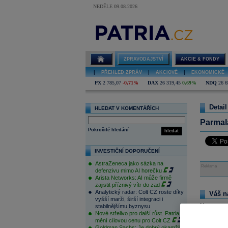
NEDĚLE 09.08.2026
ZPRAVODAJSTVÍ
AKCIE & FONDY
|
PŘEHLED ZPRÁV
|
AKCIOVÉ
|
EKONOMICKÉ
PX
2 785,07
-0,71%
DAX
26 319,45
0,69%
NDQ
26 6
Detail
HLEDAT V KOMENTÁŘÍCH
Parmala
Pokročilé hledání
hledat
INVESTIČNÍ DOPORUČENÍ
AstraZeneca jako sázka na
Reklama
defenzivu mimo AI horečku
Arista Networks: AI může firmě
zajistit příznivý vítr do zad
Analytický radar: Colt CZ roste díky
Váš n
vyšší marži, širší integraci i
Na tomto m
stabilnějšímu byznysu
pouze přihl
Nové střelivo pro další růst. Patria
zde
.
mění cílovou cenu pro Colt CZ
Goldman Sachs: Je dobrý okamžik