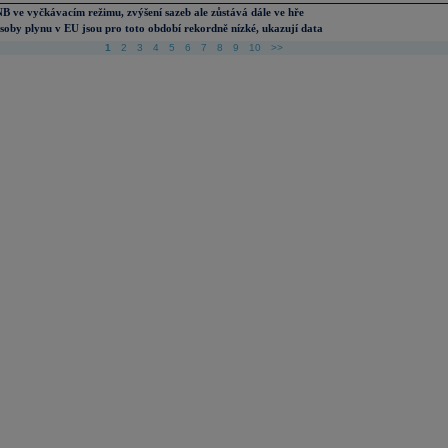
B ve vyčkávacím režimu, zvýšení sazeb ale zůstává dále ve hře
soby plynu v EU jsou pro toto období rekordně nízké, ukazují data
1
2
3
4
5
6
7
8
9
10
>>