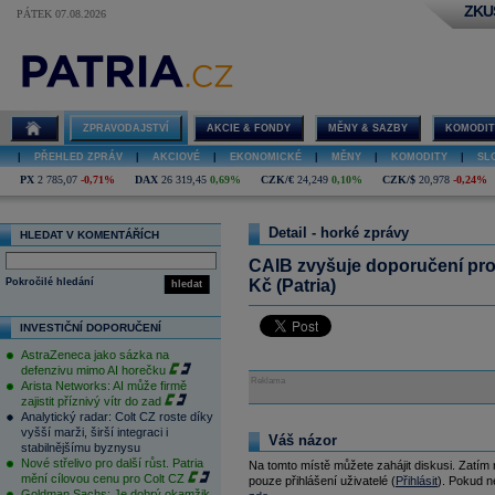
ZKU
PÁTEK 07.08.2026
ZPRAVODAJSTVÍ
AKCIE & FONDY
MĚNY & SAZBY
KOMODIT
|
PŘEHLED ZPRÁV
|
AKCIOVÉ
|
EKONOMICKÉ
|
MĚNY
|
KOMODITY
|
SL
PX
2 785,07
-0,71%
DAX
26 319,45
0,69%
CZK/€
24,249
0,10%
CZK/$
20,978
-0,24%
Detail - horké zprávy
HLEDAT V KOMENTÁŘÍCH
CAIB zvyšuje doporučení pro
Pokročilé hledání
Kč (Patria)
hledat
INVESTIČNÍ DOPORUČENÍ
AstraZeneca jako sázka na
defenzivu mimo AI horečku
Reklama
Arista Networks: AI může firmě
zajistit příznivý vítr do zad
Analytický radar: Colt CZ roste díky
vyšší marži, širší integraci i
Váš názor
stabilnějšímu byznysu
Nové střelivo pro další růst. Patria
Na tomto místě můžete zahájit diskusi. Zatím
mění cílovou cenu pro Colt CZ
pouze přihlášení uživatelé (
Přihlásit
). Pokud ne
Goldman Sachs: Je dobrý okamžik