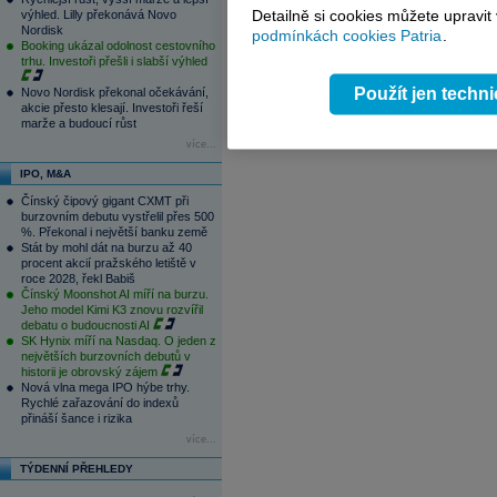
13:32
Nintendo navýšilo zisk o 150 procen
Detailně si cookies můžete upravit
výhled. Lilly překonává Novo
1
2
3
4
Nordisk
podmínkách cookies Patria
.
Booking ukázal odolnost cestovního
trhu. Investoři přešli i slabší výhled
Použít jen techn
Novo Nordisk překonal očekávání,
akcie přesto klesají. Investoři řeší
marže a budoucí růst
více...
IPO, M&A
Čínský čipový gigant CXMT při
burzovním debutu vystřelil přes 500
%. Překonal i největší banku země
Stát by mohl dát na burzu až 40
procent akcií pražského letiště v
roce 2028, řekl Babiš
Čínský Moonshot AI míří na burzu.
Jeho model Kimi K3 znovu rozvířil
debatu o budoucnosti AI
SK Hynix míří na Nasdaq. O jeden z
největších burzovních debutů v
historii je obrovský zájem
Nová vlna mega IPO hýbe trhy.
Rychlé zařazování do indexů
přináší šance i rizika
více...
TÝDENNÍ PŘEHLEDY