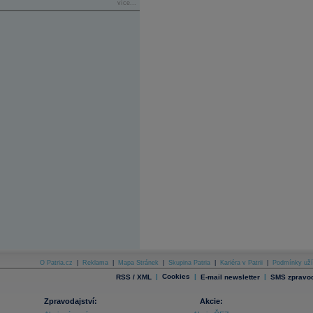
více...
O Patria.cz
|
Reklama
|
Mapa Stránek
|
Skupina Patria
|
Kariéra v Patrii
|
Podmínky uží
|
Cookies
|
|
RSS / XML
E-mail newsletter
SMS zpravod
Zpravodajství:
Akcie: