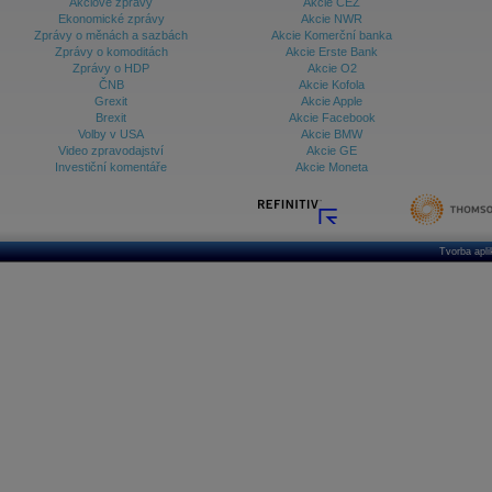
Akciové zprávy
Akcie ČEZ
Ekonomické zprávy
Akcie NWR
Zprávy o měnách a sazbách
Akcie Komerční banka
Zprávy o komoditách
Akcie Erste Bank
Zprávy o HDP
Akcie O2
ČNB
Akcie Kofola
Grexit
Akcie Apple
Brexit
Akcie Facebook
Volby v USA
Akcie BMW
Video zpravodajství
Akcie GE
Investiční komentáře
Akcie Moneta
Tvorba apl