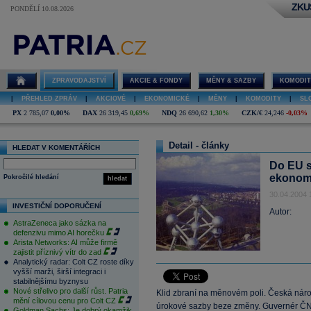
ZKU
PONDĚLÍ 10.08.2026
ZPRAVODAJSTVÍ
AKCIE & FONDY
MĚNY & SAZBY
KOMODIT
|
PŘEHLED ZPRÁV
|
AKCIOVÉ
|
EKONOMICKÉ
|
MĚNY
|
KOMODITY
|
SL
PX
2 785,07
0,00%
DAX
26 319,45
0,69%
NDQ
26 690,62
1,30%
CZK/€
24,246
-0,03%
Detail - články
HLEDAT V KOMENTÁŘÍCH
Do EU s
ekonom
Pokročilé hledání
hledat
30.04.2004 
INVESTIČNÍ DOPORUČENÍ
Autor:
AstraZeneca jako sázka na
defenzivu mimo AI horečku
Arista Networks: AI může firmě
zajistit příznivý vítr do zad
Analytický radar: Colt CZ roste díky
vyšší marži, širší integraci i
stabilnějšímu byznysu
Nové střelivo pro další růst. Patria
Klid zbraní na měnovém poli. Česká nár
mění cílovou cenu pro Colt CZ
úrokové sazby beze změny. Guvernér ČN
Goldman Sachs: Je dobrý okamžik