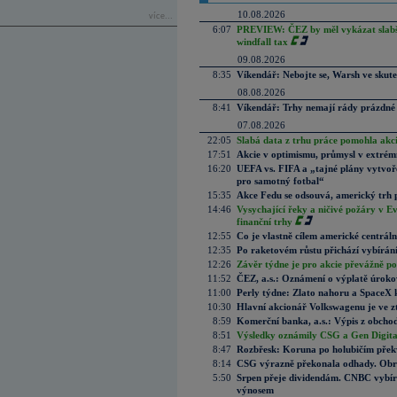
10.08.2026
více...
6:07
PREVIEW: ČEZ by měl vykázat slabší 
windfall tax
09.08.2026
8:35
Víkendář: Nebojte se, Warsh ve skute
08.08.2026
8:41
Víkendář: Trhy nemají rády prázdné 
07.08.2026
22:05
Slabá data z trhu práce pomohla akc
17:51
Akcie v optimismu, průmysl v extrémn
16:20
UEFA vs. FIFA a „tajné plány vytvoř
pro samotný fotbal“
15:35
Akce Fedu se odsouvá, americký trh 
14:46
Vysychající řeky a ničivé požáry v E
finanční trhy
12:55
Co je vlastně cílem americké centrál
12:35
Po raketovém růstu přichází vybírán
12:26
Závěr týdne je pro akcie převážně po
11:52
ČEZ, a.s.: Oznámení o výplatě úrok
11:00
Perly týdne: Zlato nahoru a SpaceX 
10:30
Hlavní akcionář Volkswagenu je ve z
8:59
Komerční banka, a.s.: Výpis z obchod
8:51
Výsledky oznámily CSG a Gen Digital
8:47
Rozbřesk: Koruna po holubičím přek
8:14
CSG výrazně překonala odhady. Obran
5:50
Srpen přeje dividendám. CNBC vybírá
výnosem