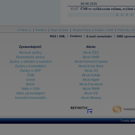
06.08.2026
15:57
ČNB ve vyčkávacím režimu, zvýšení s
1
2
3
4
O Patria.cz
|
Reklama
|
Mapa Stránek
|
Skupina Patria
|
Kariéra v Patrii
|
Podmínky uží
|
Cookies
|
|
RSS / XML
E-mail newsletter
SMS zpravod
Zpravodajství:
Akcie:
Akciové zprávy
Akcie ČEZ
Ekonomické zprávy
Akcie NWR
Zprávy o měnách a sazbách
Akcie Komerční banka
Zprávy o komoditách
Akcie Erste Bank
Zprávy o HDP
Akcie O2
ČNB
Akcie Kofola
Grexit
Akcie Apple
Brexit
Akcie Facebook
Volby v USA
Akcie BMW
Video zpravodajství
Akcie GE
Investiční komentáře
Akcie Moneta
Tvorba apl