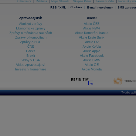
O Patria.cz
|
Reklama
|
Mapa Stránek
|
Skupina Patria
|
Kariéra v Patrii
|
Podmínky uží
|
Cookies
|
|
RSS / XML
E-mail newsletter
SMS zpravod
Zpravodajství:
Akcie:
Akciové zprávy
Akcie ČEZ
Ekonomické zprávy
Akcie NWR
Zprávy o měnách a sazbách
Akcie Komerční banka
Zprávy o komoditách
Akcie Erste Bank
Zprávy o HDP
Akcie O2
ČNB
Akcie Kofola
Grexit
Akcie Apple
Brexit
Akcie Facebook
Volby v USA
Akcie BMW
Video zpravodajství
Akcie GE
Investiční komentáře
Akcie Moneta
Tvorba apl