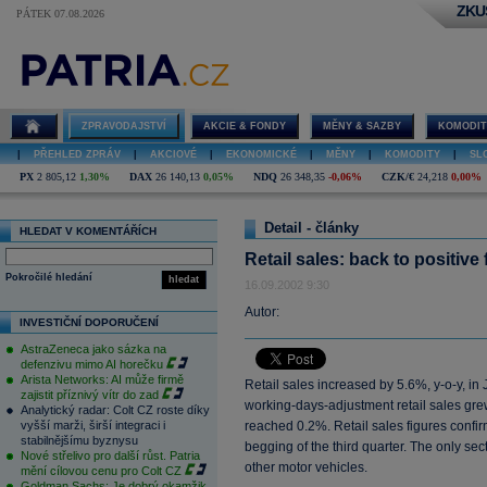
ZKU
PÁTEK 07.08.2026
ZPRAVODAJSTVÍ
AKCIE & FONDY
MĚNY & SAZBY
KOMODIT
|
PŘEHLED ZPRÁV
|
AKCIOVÉ
|
EKONOMICKÉ
|
MĚNY
|
KOMODITY
|
SL
PX
2 805,12
1,30%
DAX
26 140,13
0,05%
NDQ
26 348,35
-0,06%
CZK/€
24,218
0,00%
Detail - články
HLEDAT V KOMENTÁŘÍCH
Retail sales: back to positive 
Pokročilé hledání
hledat
16.09.2002 9:30
Autor:
INVESTIČNÍ DOPORUČENÍ
AstraZeneca jako sázka na
defenzivu mimo AI horečku
Arista Networks: AI může firmě
Retail sales increased by 5.6%, y-o-y, in J
zajistit příznivý vítr do zad
working-days-adjustment retail sales g
Analytický radar: Colt CZ roste díky
vyšší marži, širší integraci i
reached 0.2%. Retail sales figures confi
stabilnějšímu byznysu
begging of the third quarter. The only sec
Nové střelivo pro další růst. Patria
other motor vehicles.
mění cílovou cenu pro Colt CZ
Goldman Sachs: Je dobrý okamžik