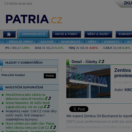
ZKU
ČTVRTEK 06.08.2026
ZPRAVODAJSTVÍ
AKCIE & FONDY
MĚNY & SAZBY
KOMODIT
|
PŘEHLED ZPRÁV
|
AKCIOVÉ
|
EKONOMICKÉ
|
MĚNY
|
KOMODITY
|
SL
PX
2 805,12
1,30%
DAX
26 165,23
0,15%
NDQ
26 350,44
-0,05%
CZK/€
24,218
0,18%
Detail - články
HLEDAT V KOMENTÁŘÍCH
Zentiva
preview
Pokročilé hledání
hledat
07.11.2007 
INVESTIČNÍ DOPORUČENÍ
Autor:
KBC
AstraZeneca jako sázka na
defenzivu mimo AI horečku
Arista Networks: AI může firmě
zajistit příznivý vítr do zad
Analytický radar: Colt CZ roste díky
vyšší marži, širší integraci i
We expect Zentiva SA Bucharest to report
stabilnějšímu byznysu
2007) poor performances in both top and 
Nové střelivo pro další růst. Patria
remarkable slowdown of mother company
mění cílovou cenu pro Colt CZ
Goldman Sachs: Je dobrý okamžik