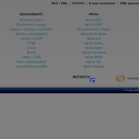
|
Cookies
|
|
RSS / XML
E-mail newsletter
SMS zpravod
Zpravodajství:
Akcie:
Akciové zprávy
Akcie ČEZ
Ekonomické zprávy
Akcie NWR
Zprávy o měnách a sazbách
Akcie Komerční banka
Zprávy o komoditách
Akcie Erste Bank
Zprávy o HDP
Akcie O2
ČNB
Akcie Kofola
Grexit
Akcie Apple
Brexit
Akcie Facebook
Volby v USA
Akcie BMW
Video zpravodajství
Akcie GE
Investiční komentáře
Akcie Moneta
Tvorba apl