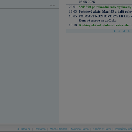
05.08.2026
více...
22:01
S&P 500 po rekordní rally vyčkával,
18:03
Prémiové akcie, Mag495 a další pokr
16:05
PODCAST ROZHOVORY: Eli Lilly vs. 
Kunové teprve na začátku
15:18
Booking ukázal odolnost cestovního trh
1
2
3
4
O Patria.cz
|
Reklama
|
Mapa Stránek
|
Skupina Patria
|
Kariéra v Patrii
|
Podmínky uží