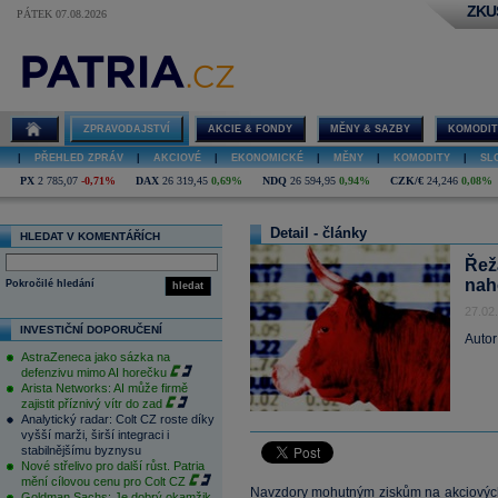
ZKU
PÁTEK 07.08.2026
ZPRAVODAJSTVÍ
AKCIE & FONDY
MĚNY & SAZBY
KOMODIT
|
PŘEHLED ZPRÁV
|
AKCIOVÉ
|
EKONOMICKÉ
|
MĚNY
|
KOMODITY
|
SL
PX
2 785,07
-0,71%
DAX
26 319,45
0,69%
NDQ
26 594,95
0,94%
CZK/€
24,246
0,08%
Detail - články
HLEDAT V KOMENTÁŘÍCH
Řež
naho
Pokročilé hledání
hledat
27.02
INVESTIČNÍ DOPORUČENÍ
Autor
AstraZeneca jako sázka na
defenzivu mimo AI horečku
Arista Networks: AI může firmě
zajistit příznivý vítr do zad
Analytický radar: Colt CZ roste díky
vyšší marži, širší integraci i
stabilnějšímu byznysu
Nové střelivo pro další růst. Patria
mění cílovou cenu pro Colt CZ
Navzdory mohutným ziskům na akciových
Goldman Sachs: Je dobrý okamžik