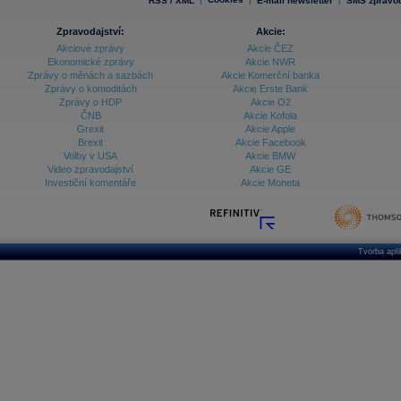
RSS / XML
E-mail newsletter
SMS zpravod
Zpravodajství:
Akcie:
Akciové zprávy
Akcie ČEZ
Ekonomické zprávy
Akcie NWR
Zprávy o měnách a sazbách
Akcie Komerční banka
Zprávy o komoditách
Akcie Erste Bank
Zprávy o HDP
Akcie O2
ČNB
Akcie Kofola
Grexit
Akcie Apple
Brexit
Akcie Facebook
Volby v USA
Akcie BMW
Video zpravodajství
Akcie GE
Investiční komentáře
Akcie Moneta
Tvorba apl