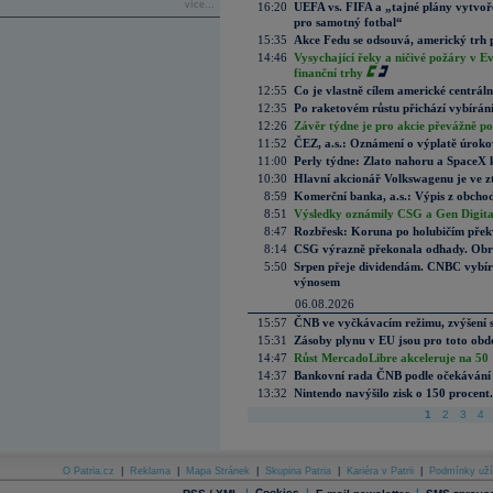
více...
16:20
UEFA vs. FIFA a „tajné plány vytvoř
pro samotný fotbal“
15:35
Akce Fedu se odsouvá, americký trh 
14:46
Vysychající řeky a ničivé požáry v E
finanční trhy
12:55
Co je vlastně cílem americké centrál
12:35
Po raketovém růstu přichází vybírán
12:26
Závěr týdne je pro akcie převážně po
11:52
ČEZ, a.s.: Oznámení o výplatě úrok
11:00
Perly týdne: Zlato nahoru a SpaceX 
10:30
Hlavní akcionář Volkswagenu je ve z
8:59
Komerční banka, a.s.: Výpis z obchod
8:51
Výsledky oznámily CSG a Gen Digital
8:47
Rozbřesk: Koruna po holubičím přek
8:14
CSG výrazně překonala odhady. Obran
5:50
Srpen přeje dividendám. CNBC vybírá
výnosem
06.08.2026
15:57
ČNB ve vyčkávacím režimu, zvýšení s
15:31
Zásoby plynu v EU jsou pro toto obdo
14:47
Růst MercadoLibre akceleruje na 50 %
14:37
Bankovní rada ČNB podle očekávání 
13:32
Nintendo navýšilo zisk o 150 procen
1
2
3
4
O Patria.cz
|
Reklama
|
Mapa Stránek
|
Skupina Patria
|
Kariéra v Patrii
|
Podmínky uží
|
Cookies
|
|