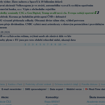
rly týdne: Zlato nahoru a SpaceX k 10 bilionům dolarů
avní akcionář Volkswagenu je ve ztrátě, automobilku vyzval k rychlým opatřením
merční banka, a.s.: Výpis z obchodního rejstříku
sledky oznámily CSG a Gen Digital, Trump uvalil nová cla. Evropa zahájí opatrně
zbřesk: Koruna po holubičím překvapení ČNB v defenzivě
G výrazně překonala odhady. Obranná divize táhne růst, výhled potvrzen
pen přeje dividendám. CNBC vybírá mezi aristokraty s růstovým potenciálem i pravidelným
nosem
.08.2026
B ve vyčkávacím režimu, zvýšení sazeb ale zůstává dále ve hře
soby plynu v EU jsou pro toto období rekordně nízké, ukazují data
1
2
3
4
5
6
7
8
9
10
>>
atria
|
Kariéra v Patrii
|
Podmínky užívání stránek
|
Ochrana osobních údajů
|
Pravidla diskuse
|
Inve
|
|
|
|
|
E-mail newsletter
SMS zpravodajství
Data export
Mobilní verze
R
=
Real-Time dat
Akcie:
Komodity:
Škola invest
Akcie ČEZ
Ropa BRENT
Akademie inves