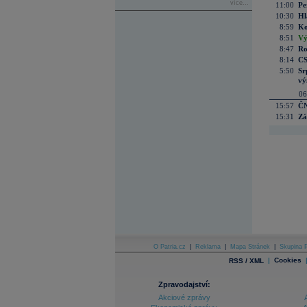
více...
11:00
Pe
10:30
Hl
8:59
Ko
8:51
Vý
8:47
Ro
8:14
CS
5:50
Sr
vý
06
15:57
ČN
15:31
Zá
O Patria.cz
|
Reklama
|
Mapa Stránek
|
Skupina P
|
Cookies
RSS / XML
Zpravodajství:
Akciové zprávy