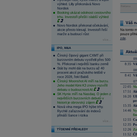
výhled. Lilly překonává Novo
Reklama
Nordisk
Booking ukázal odolnost cestovního
trhu. Investoři přešli i slabší výhled
Váš n
Novo Nordisk překonal očekávání,
akcie přesto klesají. Investoři řeší
Na tomto m
marže a budoucí růst
pouze přihl
zde
.
více...
IPO, M&A
Aktuá
Čínský čipový gigant CXMT při
09
burzovním debutu vystřelil přes 500
%. Překonal i největší banku země
8:35
Ví
Stát by mohl dát na burzu až 40
08
procent akcií pražského letiště v
8:41
Ví
roce 2028, řekl Babiš
Čínský Moonshot AI míří na burzu.
07
Jeho model Kimi K3 znovu rozvířil
22:05
Sl
debatu o budoucnosti AI
17:51
Ak
SK Hynix míří na Nasdaq. O jeden z
16:20
UE
největších burzovních debutů v
pr
historii je obrovský zájem
15:35
Ak
Nová vlna mega IPO hýbe trhy.
14:46
Vy
Rychlé zařazování do indexů
fi
přináší šance i rizika
12:55
Co
více...
12:35
Po
TÝDENNÍ PŘEHLEDY
12:26
Zá
11:52
ČE