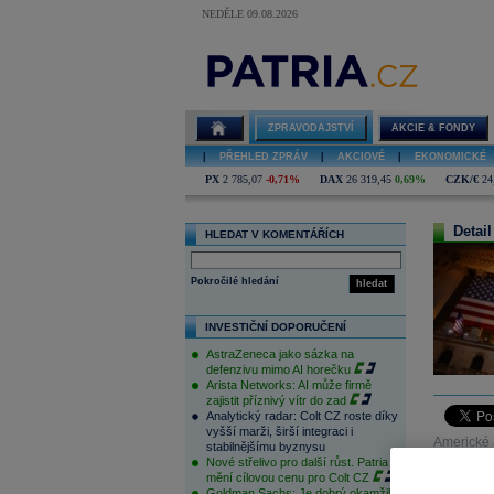
NEDĚLE 09.08.2026
ZPRAVODAJSTVÍ
AKCIE & FONDY
|
PŘEHLED ZPRÁV
|
AKCIOVÉ
|
EKONOMICKÉ
PX
2 785,07
-0,71%
DAX
26 319,45
0,69%
CZK/€
24
Detail
HLEDAT V KOMENTÁŘÍCH
Pokročilé hledání
hledat
INVESTIČNÍ DOPORUČENÍ
AstraZeneca jako sázka na
defenzivu mimo AI horečku
Arista Networks: AI může firmě
zajistit příznivý vítr do zad
Analytický radar: Colt CZ roste díky
vyšší marži, širší integraci i
Americké 
stabilnějšímu byznysu
Nové střelivo pro další růst. Patria
Evropě, ač
mění cílovou cenu pro Colt CZ
Goldman Sachs: Je dobrý okamžik