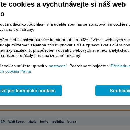
te cookies a vychutnávejte si náš web
no
račování článku je dostupné jen klientům placených služeb
Patria Plus
/
estor Plus
případně uživatelům platformy
Patria Direct
. Pokud jste klientem
nout na tlačítko „Souhlasím“ a udělíte souhlas se zpracováním cookies 
hto služeb, potom je nutné se
Přihlásit
.
brané třetí strany.
ámci placeného informačního servisu získáte
ám mohli poskytnout více komfortu při prohlížení všech webových st
řístup ke
kompletnímu zpravodajství
to údaje můžeme vzájemně zpřístupňovat a dále zpracovávat s cílem pos
.patria.cz bez jakýchkoliv omezení. Veškeré
lientský zážitek, tj. přizpůsobení obsahu webových stránek, analytická č
rávy, komentáře a horké zprávy jsou
 cookies pro účely personalizované reklamy.
brazovány terminálovou metodou (bez nutnosti obnovovat stránku) bez
ždění a v plné verzi.
si cookies můžete upravit v
nastavení
. Podrobnosti najdete v
Přehledu 
h cookies Patria
.
en zpravodajství, ale i další služby získáte v Patria Plus / Investor Plus -
sms
e-mailové
zpravodajství,
data
z finančních trhů v reálném čase, kompletní
lytický servis
, rozsáhlé
databáze
časových řad ke stažení,
prognózy
žít jen technické cookies
Souhlas
oje a
valuace
, ekonomické
fundamenty
,
nástroje
a
kalkulátory
...
více
S&P
,
Wall Street
,
akcie
,
řecko
,
politika
,
burza