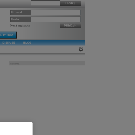
Hledej
Uživatel:
Heslo:
Nová registrace
Přihlásit
E PATRIA
DISKUSE
|
BLOG
j
Reklama