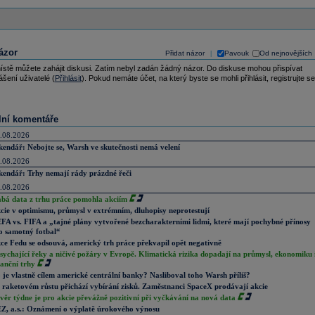
ázor
Přidat názor
Pavouk
Od nejnovějších
|
ístě můžete zahájit diskusi. Zatím nebyl zadán žádný názor. Do diskuse mohou přispívat
ášení uživatelé (
Přihlásit
). Pokud nemáte účet, na který byste se mohli přihlásit, registrujte se
lní komentáře
.08.2026
kendář: Nebojte se, Warsh ve skutečnosti nemá velení
.08.2026
kendář: Trhy nemají rády prázdné řeči
.08.2026
abá data z trhu práce pomohla akciím
cie v optimismu, průmysl v extrémním, dluhopisy neprotestují
FA vs. FIFA a „tajné plány vytvořené bezcharakterními lidmi, které mají pochybné přínosy
o samotný fotbal“
ce Fedu se odsouvá, americký trh práce překvapil opět negativně
sychající řeky a ničivé požáry v Evropě. Klimatická rizika dopadají na průmysl, ekonomiku 
nanční trhy
 je vlastně cílem americké centrální banky? Nasliboval toho Warsh příliš?
 raketovém růstu přichází vybírání zisků. Zaměstnanci SpaceX prodávají akcie
věr týdne je pro akcie převážně pozitivní při vyčkávání na nová data
Z, a.s.: Oznámení o výplatě úrokového výnosu