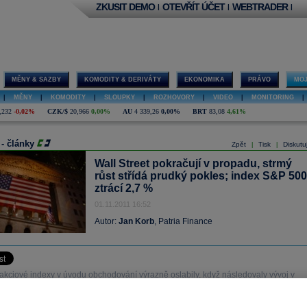
ZKUSIT DEMO
OTEVŘÍT ÚČET
WEBTRADER
|
|
|
MĚNY & SAZBY
KOMODITY & DERIVÁTY
EKONOMIKA
PRÁVO
MOJ
|
MĚNY
|
KOMODITY
|
SLOUPKY
|
ROZHOVORY
|
VIDEO
|
MONITORING
|
,232
-0,02%
CZK/$
20,966
0,00%
AU
4 339,26
0,00%
BRT
83,08
4,61%
 - články
Zpět
Tisk
Diskutu
|
|
Wall Street pokračují v propadu, strmý
růst střídá prudký pokles; index S&P 500
ztrácí 2,7 %
01.11.2011 16:52
Autor:
Jan Korb
, Patria Finance
akciové indexy v úvodu obchodování výrazně oslabily, když následovaly vývoj v
koli celkové ztráty jsou proti evropským trhům umírněné.