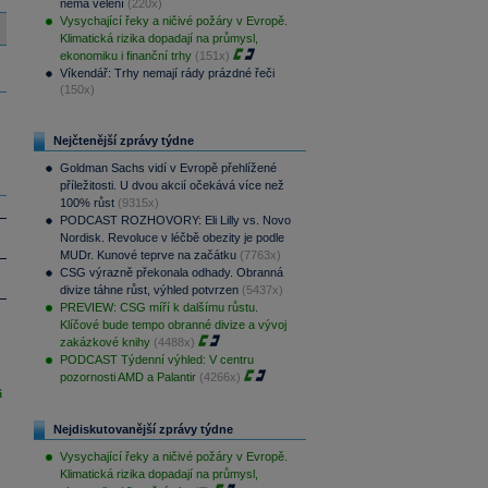
nemá velení
(220x)
Vysychající řeky a ničivé požáry v Evropě.
Klimatická rizika dopadají na průmysl,
ekonomiku i finanční trhy
(151x)
Víkendář: Trhy nemají rády prázdné řeči
(150x)
Nejčtenější zprávy týdne
Goldman Sachs vidí v Evropě přehlížené
příležitosti. U dvou akcií očekává více než
100% růst
(9315x)
PODCAST ROZHOVORY: Eli Lilly vs. Novo
Nordisk. Revoluce v léčbě obezity je podle
MUDr. Kunové teprve na začátku
(7763x)
CSG výrazně překonala odhady. Obranná
divize táhne růst, výhled potvrzen
(5437x)
PREVIEW: CSG míří k dalšímu růstu.
Klíčové bude tempo obranné divize a vývoj
zakázkové knihy
(4488x)
PODCAST Týdenní výhled: V centru
pozornosti AMD a Palantir
(4266x)
i
Nejdiskutovanější zprávy týdne
Vysychající řeky a ničivé požáry v Evropě.
Klimatická rizika dopadají na průmysl,