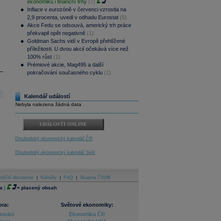
ekonomiku i finanční trhy
(7)
Inflace v eurozóně v červenci vzrostla na
2,9 procenta, uvedl v odhadu Eurostat
(5)
Akce Fedu se odsouvá, americký trh práce
překvapil opět negativně
(1)
Goldman Sachs vidí v Evropě přehlížené
příležitosti. U dvou akcií očekává více než
100% růst
(1)
Prémiové akcie, Mag495 a další
pokračování současného cyklu
(1)
Kalendář událostí
Nebyla nalezena žádná data
UDÁLOSTI ONLINE
Dlouhodobý ekonomický kalendář ČR
Dlouhodobý ekonomický kalendář Svět
stiční disclaimer
|
Náměty
|
FAQ
|
Skupina ČSOB
a
|
=
placený obsah
ora:
Světové ekonomiky:
tování
Ekonomika ČR