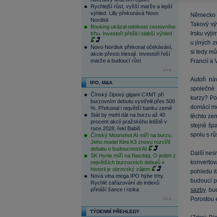
Rychlejší růst, vyšší marže a lepší
výhled. Lilly překonává Novo
Německo v
Nordisk
Takový vý
Booking ukázal odolnost cestovního
Irsku výji
trhu. Investoři přešli i slabší výhled
u jiných z
Novo Nordisk překonal očekávání,
si tedy mů
akcie přesto klesají. Investoři řeší
marže a budoucí růst
Francií a 
více...
Autoři ná
IPO, M&A
společné
Čínský čipový gigant CXMT při
kurzy? Po
burzovním debutu vystřelil přes 500
domácí mě
%. Překonal i největší banku země
Stát by mohl dát na burzu až 40
těchto ze
procent akcií pražského letiště v
stejně šp
roce 2028, řekl Babiš
spolu s r
Čínský Moonshot AI míří na burzu.
Jeho model Kimi K3 znovu rozvířil
debatu o budoucnosti AI
Další nesr
SK Hynix míří na Nasdaq. O jeden z
konvertová
největších burzovních debutů v
historii je obrovský zájem
pohledu it
Nová vlna mega IPO hýbe trhy.
budoucí p
Rychlé zařazování do indexů
přináší šance i rizika
sazby
bud
Porostou 
více...
TÝDENNÍ PŘEHLEDY