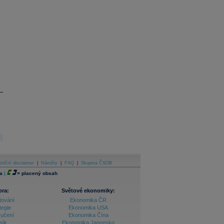
.
stiční disclaimer
|
Náměty
|
FAQ
|
Skupina ČSOB
a
|
=
placený obsah
ora:
Světové ekonomiky:
tování
Ekonomika ČR
tegie
Ekonomika USA
ručení
Ekonomika Čína
ník
Ekonomika Japonsko