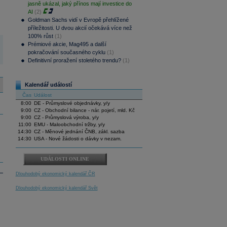
jasně ukázal, jaký přínos mají investice do
AI
(2)
Goldman Sachs vidí v Evropě přehlížené
příležitosti. U dvou akcií očekává více než
100% růst
(1)
Prémiové akcie, Mag495 a další
pokračování současného cyklu
(1)
Definitivní proražení stoletého trendu?
(1)
Kalendář událostí
Čas
Událost
8:00
DE - Průmyslové objednávky, y/y
9:00
CZ - Obchodní bilance - nár. pojetí, mld. Kč
9:00
CZ - Průmyslová výroba, y/y
11:00
EMU - Maloobchodní tržby, y/y
14:30
CZ - Měnové jednání ČNB, zákl. sazba
14:30
USA - Nové žádosti o dávky v nezam.
UDÁLOSTI ONLINE
Dlouhodobý ekonomický kalendář ČR
Dlouhodobý ekonomický kalendář Svět