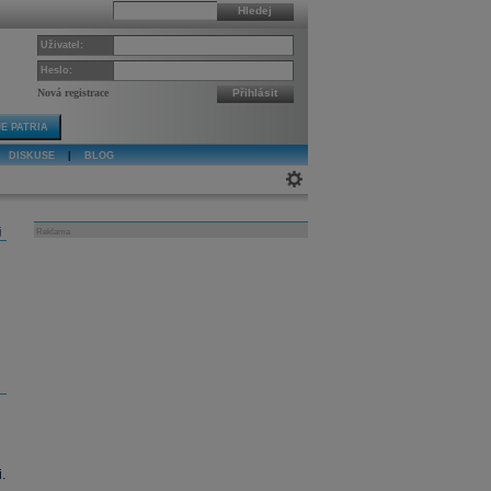
Hledej
Uživatel:
Heslo:
Nová registrace
Přihlásit
E PATRIA
DISKUSE
|
BLOG
j
Reklama
.