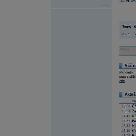
(Zdroj: B
více...
Tagy:
d
dluh
,
Š
Reklama
Váš n
Na tomto m
pouze přihl
zde
.
Aktuá
06
15:57
ČN
15:31
Zá
14:47
Rů
14:37
Ba
13:32
Ni
13:19
Go
11:59
Ry