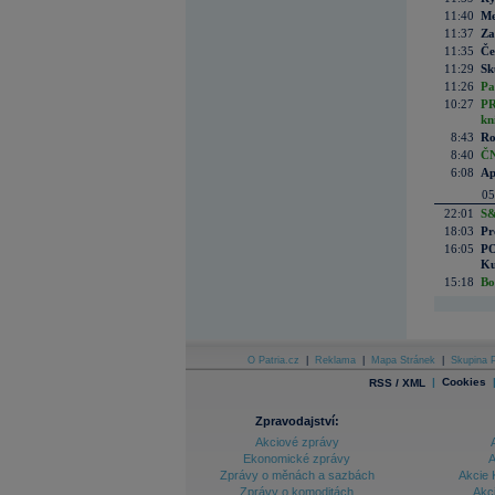
11:40
Me
11:37
Za
11:35
Če
11:29
Sk
11:26
Pa
10:27
PR
kn
8:43
Ro
8:40
ČN
6:08
Ap
05
22:01
S&
18:03
Pr
16:05
PO
Ku
15:18
Bo
O Patria.cz
|
Reklama
|
Mapa Stránek
|
Skupina P
|
Cookies
RSS / XML
Zpravodajství:
Akciové zprávy
Ekonomické zprávy
A
Zprávy o měnách a sazbách
Akcie 
Zprávy o komoditách
Akc