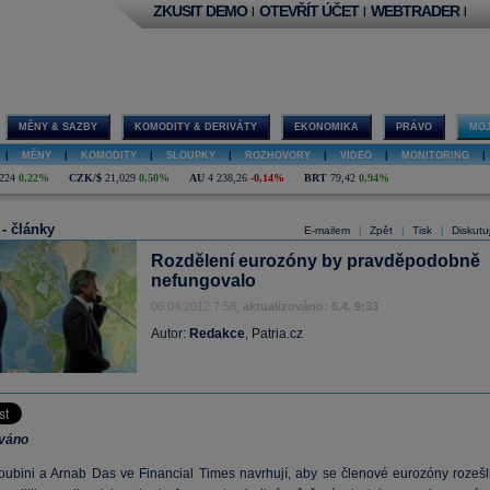
ZKUSIT DEMO
OTEVŘÍT ÚČET
WEBTRADER
|
|
|
MĚNY & SAZBY
KOMODITY & DERIVÁTY
EKONOMIKA
PRÁVO
MOJ
|
MĚNY
|
KOMODITY
|
SLOUPKY
|
ROZHOVORY
|
VIDEO
|
MONITORING
|
224
0,22%
CZK/$
21,029
0,50%
AU
4 238,26
-0,14%
BRT
79,42
0,94%
 - články
E-mailem
Zpět
Tisk
Diskutu
|
|
|
Rozdělení eurozóny by pravděpodobně
nefungovalo
06.04.2012 7:58,
aktualizováno: 6.4. 9:33
Autor:
Redakce
, Patria.cz
ováno
oubini a Arnab Das ve Financial Times navrhují, aby se členové eurozóny rozešli