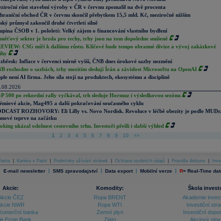
ziroční růst stavební výroby v ČR v červnu zpomalil na dvě procenta
hraniční obchod ČR v červnu skončil přebytkem 15,5 mld. Kč, meziročně nižším
ský průmysl zakončil druhé čtvrtletí silně
upina ČSOB v 1. pololetí: Velký zájem o financování vlastního bydlení
měťový sektor je brzda pro techy, trhy jsou na tom dopoledne smíšeně
EVIEW: CSG míří k dalšímu růstu. Klíčové bude tempo obranné divize a vývoj zakázkové
ihy
zbřesk: Inflace v červenci mírně vyšší, ČNB dnes úrokové sazby nezmění
B rozhodne o sazbách, trhy mezitím sledují Írán a závislost Microsoftu na OpenAI
ple není AI firma. Jeho síla stojí na produktech, ekosystému a disciplíně
.08.2026
P 500 po rekordní rally vyčkával, trh sleduje Hormuz i výsledkovou sezónu
émiové akcie, Mag495 a další pokračování současného cyklu
DCAST ROZHOVORY: Eli Lilly vs. Novo Nordisk. Revoluce v léčbě obezity je podle MUDr
nové teprve na začátku
oking ukázal odolnost cestovního trhu. Investoři přešli i slabší výhled
1
2
3
4
5
6
7
8
9
10
>>
atria
|
Kariéra v Patrii
|
Podmínky užívání stránek
|
Ochrana osobních údajů
|
Pravidla diskuse
|
Inve
|
|
|
|
|
E-mail newsletter
SMS zpravodajství
Data export
Mobilní verze
R
=
Real-Time dat
Akcie:
Komodity:
Škola invest
Akcie ČEZ
Ropa BRENT
Akademie inves
kcie NWR
Ropa WTI
Investiční stra
Komerční banka
Zemní plyn
Investiční dopo
ie Erste Bank
Zlato
Akciový slov