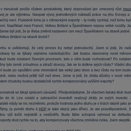
 minulosti prošlo růstem produktivity, který doprovázel jen omezený růst
mez
voj je ale výjimkou. Naopak vývoj jednotkových nákladů práce na jihu Evropy a 
mečný není. Podobně tomu je s německými exporty – ty rostly rychleji, než tomu by
emí. Například mezi Francií, Velkou Británií a Španělskem nejsou velké rozdíly. J
žeme být jisti, že je třeba změnit nastavení cen mezi Španělskem na straně jedné 
Velkou Británií na straně druhé?
vrhu si uvědomují, že celý proces by nebyl jednoduchý. Jsem si jistý, že naš
 obavy by se týkaly zejména následujícího: Jak budou stanoveny nové měnov
kud bude oslabení řízeným procesem, kdo o něm bude rozhodovat? Po oslaben
ny tyto země zchudnou a zdraží dovozy. Jak se to dotkne jejich růstu? Vládní dlu
mí bude po opuštění unie minimálně tak velký jako dnes a bez růstu na tom budo
atně, nebo možná ještě hůř než dnes. Jsme si jistí, že ztráta důvěry v nové měn
ůstem chudoby budou dostatečně rychle kompenzovány vyššími exporty?
ovnalosti se týkají splácení závazků. Předpokládejme, že všechen italský dluh bud
n do lir. Lira oslabí a zahraniční investoři realizují ztráty ze svých investic. 
alské vlády se nic nezměnilo, protože hodnota jejího dluhu je v lirách stejně jako je
říjmy, (a poměr dluhu k
HDP
je také stejný jako dříve). Je ale pravděpodobné, ž
ou výš kvůli nejistotě a nedůvěře. Bude Itálie schopná vyhnout se defaultu
exporty dost rychle na to, aby kompenzovaly všechna zmíněná rizika. Jsem skeptik.