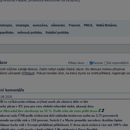
log Antonia Fatáse, profesora ekonomie na INSEAD)
luhopis
,
strategie
,
eurozóna
,
německo
,
Francie
,
PIIGS
,
Velká Británie
,
panělsko
,
měnová politika
,
fiskální politika
ázor
Přidat názor
Pavouk
Od nejnovějších
|
ístě můžete zahájit diskusi. Zatím nebyl zadán žádný názor. Do diskuse mohou přispívat
ášení uživatelé (
Přihlásit
). Pokud nemáte účet, na který byste se mohli přihlásit, registrujte se
lní komentáře
.08.2026
B ve vyčkávacím režimu, zvýšení sazeb ale zůstává dále ve hře
soby plynu v EU jsou pro toto období rekordně nízké, ukazují data
st MercadoLibre akceleruje na 50 %. Podle trhu ale roste příliš draze
nkovní rada ČNB podle očekávání drží základní úrokovou sazbu na 3,75 procentech
ntendo navýšilo zisk o 150 procent. Switch 2 a Mario pomohly navzdory dražším čipům
ldman Sachs vidí v Evropě přehlížené příležitosti. U dvou akcií očekává více než 100% růst
chlejší růst, vyšší marže a lepší výhled. Lilly překonává Novo Nordisk