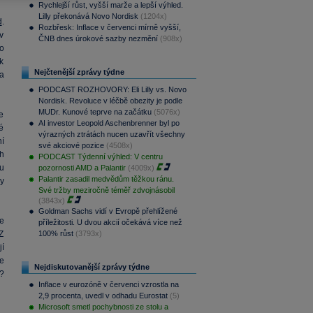
Rychlejší růst, vyšší marže a lepší výhled.
Lilly překonává Novo Nordisk
(1204x)
d
.
Rozbřesk: Inflace v červenci mírně vyšší,
v
ČNB dnes úrokové sazby nezmění
(908x)
lo
ak
Nejčtenější zprávy týdne
a
PODCAST ROZHOVORY: Eli Lilly vs. Novo
Nordisk. Revoluce v léčbě obezity je podle
MUDr. Kunové teprve na začátku
(5076x)
e
AI investor Leopold Aschenbrenner byl po
é
výrazných ztrátách nucen uzavřít všechny
í
své akciové pozice
(4508x)
h
PODCAST Týdenní výhled: V centru
u
pozornosti AMD a Palantir
(4009x)
Palantir zasadil medvědům těžkou ránu.
y
Své tržby meziročně téměř zdvojnásobil
(3843x)
Goldman Sachs vidí v Evropě přehlížené
e
příležitosti. U dvou akcií očekává více než
Z
100% růst
(3793x)
jí
e
Nejdiskutovanější zprávy týdne
?
Inflace v eurozóně v červenci vzrostla na
2,9 procenta, uvedl v odhadu Eurostat
(5)
Microsoft smetl pochybnosti ze stolu a