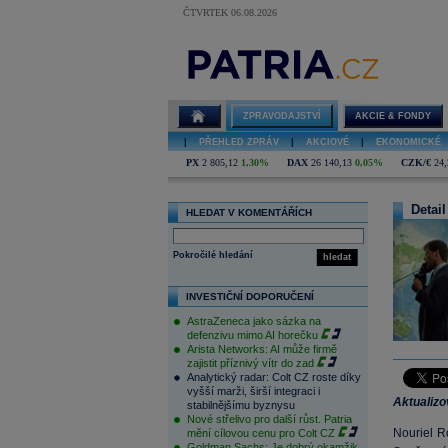
ČTVRTEK 06.08.2026
ZPRAVODAJSTVÍ
AKCIE & FONDY
|
PŘEHLED ZPRÁV
|
AKCIOVÉ
|
EKONOMICKÉ
PX
2 805,12
1,30%
DAX
26 140,13
0,05%
CZK/€
24,
Detail
HLEDAT V KOMENTÁŘÍCH
Pokročilé hledání
hledat
INVESTIČNÍ DOPORUČENÍ
AstraZeneca jako sázka na
defenzivu mimo AI horečku
Arista Networks: AI může firmě
zajistit příznivý vítr do zad
Analytický radar: Colt CZ roste díky
vyšší marži, širší integraci i
Aktualiz
stabilnějšímu byznysu
Nové střelivo pro další růst. Patria
Nouriel R
mění cílovou cenu pro Colt CZ
Goldman Sachs: Je dobrý okamžik