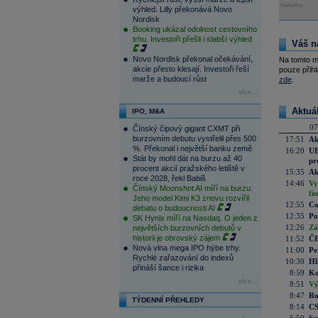
Reklama
výhled. Lilly překonává Novo
Nordisk
Booking ukázal odolnost cestovního
trhu. Investoři přešli i slabší výhled
Váš n
Novo Nordisk překonal očekávání,
Na tomto m
akcie přesto klesají. Investoři řeší
pouze přihl
marže a budoucí růst
zde
.
více...
Aktuá
IPO, M&A
07
Čínský čipový gigant CXMT při
burzovním debutu vystřelil přes 500
17:51
Ak
%. Překonal i největší banku země
16:20
UE
Stát by mohl dát na burzu až 40
pr
procent akcií pražského letiště v
15:35
Ak
roce 2028, řekl Babiš
14:46
Vy
Čínský Moonshot AI míří na burzu.
fi
Jeho model Kimi K3 znovu rozvířil
12:55
Co
debatu o budoucnosti AI
12:35
Po
SK Hynix míří na Nasdaq. O jeden z
12:26
Zá
největších burzovních debutů v
historii je obrovský zájem
11:52
ČE
Nová vlna mega IPO hýbe trhy.
11:00
Pe
Rychlé zařazování do indexů
10:30
Hl
přináší šance i rizika
8:59
Ko
více...
8:51
Vý
8:47
Ro
TÝDENNÍ PŘEHLEDY
8:14
CS