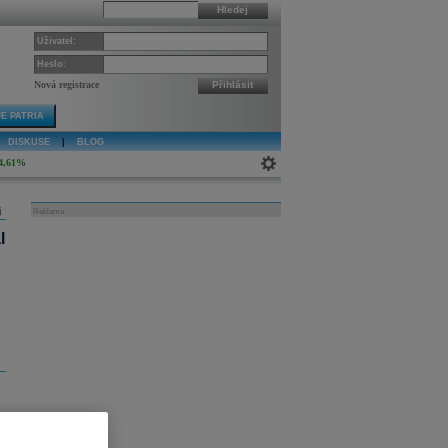
Hledej
Uživatel:
Heslo:
Nová registrace
Přihlásit
E PATRIA
DISKUSE
|
BLOG
4,61%
j
Reklama
l