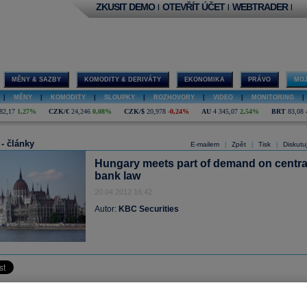
ZKUSIT DEMO
OTEVŘÍT ÚČET
WEBTRADER
|
|
|
MĚNY & SAZBY
KOMODITY & DERIVÁTY
EKONOMIKA
PRÁVO
MOJ
|
MĚNY
|
KOMODITY
|
SLOUPKY
|
ROZHOVORY
|
VIDEO
|
MONITORING
|
82,17
1,27%
CZK/€
24,246
0,08%
CZK/$
20,978
-0,24%
AU
4 345,07
2,54%
BRT
83,08
 - články
E-mailem
Zpět
Tisk
Diskutu
|
|
|
Hungary meets part of demand on centra
bank law
20.04.2012 16:42
Autor:
KBC Securities
eets part of demand on central bank law
dustrial output data closely watched by the NBP