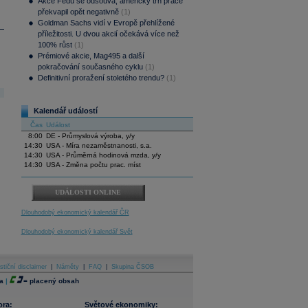
Akce Fedu se odsouvá, americký trh práce
překvapil opět negativně
(1)
Goldman Sachs vidí v Evropě přehlížené
příležitosti. U dvou akcií očekává více než
100% růst
(1)
Prémiové akcie, Mag495 a další
pokračování současného cyklu
(1)
Definitivní proražení stoletého trendu?
(1)
Kalendář událostí
Čas
Událost
8:00
DE - Průmyslová výroba, y/y
14:30
USA - Míra nezaměstnanosti, s.a.
14:30
USA - Průměrná hodinová mzda, y/y
14:30
USA - Změna počtu prac. míst
UDÁLOSTI ONLINE
Dlouhodobý ekonomický kalendář ČR
Dlouhodobý ekonomický kalendář Svět
stiční disclaimer
|
Náměty
|
FAQ
|
Skupina ČSOB
a
|
=
placený obsah
ora:
Světové ekonomiky: