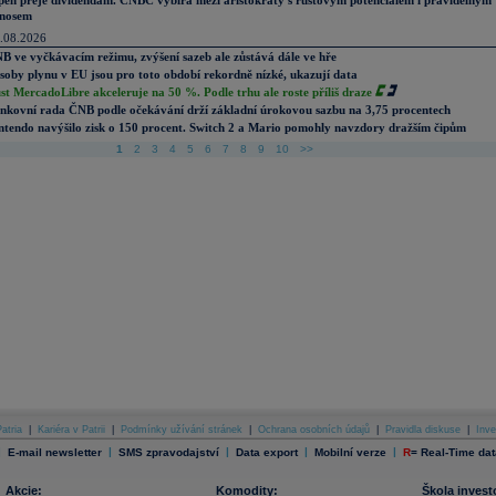
pen přeje dividendám. CNBC vybírá mezi aristokraty s růstovým potenciálem i pravidelným
nosem
.08.2026
B ve vyčkávacím režimu, zvýšení sazeb ale zůstává dále ve hře
soby plynu v EU jsou pro toto období rekordně nízké, ukazují data
st MercadoLibre akceleruje na 50 %. Podle trhu ale roste příliš draze
nkovní rada ČNB podle očekávání drží základní úrokovou sazbu na 3,75 procentech
ntendo navýšilo zisk o 150 procent. Switch 2 a Mario pomohly navzdory dražším čipům
1
2
3
4
5
6
7
8
9
10
>>
atria
|
Kariéra v Patrii
|
Podmínky užívání stránek
|
Ochrana osobních údajů
|
Pravidla diskuse
|
Inve
|
|
|
|
|
E-mail newsletter
SMS zpravodajství
Data export
Mobilní verze
R
=
Real-Time dat
Akcie:
Komodity:
Škola invest