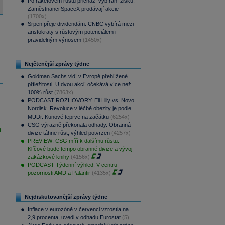
Po raketovém růstu přichází vybírání zisků.
Zaměstnanci SpaceX prodávají akcie
(1700x)
Srpen přeje dividendám. CNBC vybírá mezi
aristokraty s růstovým potenciálem i
pravidelným výnosem
(1450x)
Nejčtenější zprávy týdne
Goldman Sachs vidí v Evropě přehlížené
příležitosti. U dvou akcií očekává více než
100% růst
(7863x)
PODCAST ROZHOVORY: Eli Lilly vs. Novo
Nordisk. Revoluce v léčbě obezity je podle
MUDr. Kunové teprve na začátku
(6254x)
CSG výrazně překonala odhady. Obranná
i
divize táhne růst, výhled potvrzen
(4257x)
PREVIEW: CSG míří k dalšímu růstu.
Klíčové bude tempo obranné divize a vývoj
zakázkové knihy
(4156x)
PODCAST Týdenní výhled: V centru
pozornosti AMD a Palantir
(4135x)
Nejdiskutovanější zprávy týdne
Inflace v eurozóně v červenci vzrostla na
2,9 procenta, uvedl v odhadu Eurostat
(5)