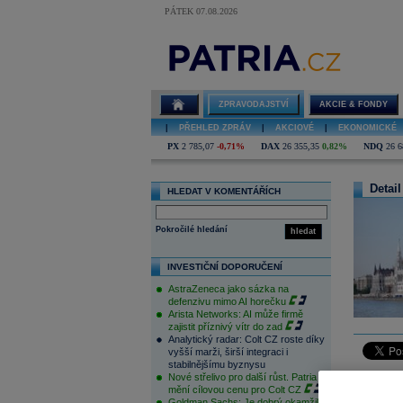
PÁTEK 07.08.2026
ZPRAVODAJSTVÍ
AKCIE & FONDY
|
PŘEHLED ZPRÁV
|
AKCIOVÉ
|
EKONOMICKÉ
PX
2 785,07
-0,71%
DAX
26 355,35
0,82%
NDQ
26 6
Detail
HLEDAT V KOMENTÁŘÍCH
Pokročilé hledání
hledat
INVESTIČNÍ DOPORUČENÍ
AstraZeneca jako sázka na
defenzivu mimo AI horečku
Arista Networks: AI může firmě
zajistit příznivý vítr do zad
Analytický radar: Colt CZ roste díky
vyšší marži, širší integraci i
stabilnějšímu byznysu
Nové střelivo pro další růst. Patria
Hungary m
mění cílovou cenu pro Colt CZ
Polish in
Goldman Sachs: Je dobrý okamžik