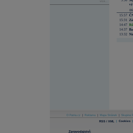
5:50
Sr
více...
vý
06
15:57
ČN
15:31
Zá
14:47
Rů
14:37
Ba
13:32
Ni
O Patria.cz
|
Reklama
|
Mapa Stránek
|
Skupina P
|
Cookies
RSS / XML
Zpravodajství: