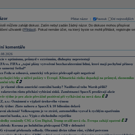
ázor
Přidat názor
Pavouk
Od nejnovějších
|
ístě můžete zahájit diskusi. Zatím nebyl zadán žádný názor. Do diskuse mohou přispívat
ášení uživatelé (
Přihlásit
). Pokud nemáte účet, na který byste se mohli přihlásit, registrujte se
lní komentáře
.08.2026
cie v optimismu, průmysl v extrémním, dluhopisy neprotestují
FA vs. FIFA a „tajné plány vytvořené bezcharakterními lidmi, které mají pochybné přínosy
o samotný fotbal“
ce Fedu se odsouvá, americký trh práce překvapil opět negativně
sychající řeky a ničivé požáry v Evropě. Klimatická rizika dopadají na průmysl, ekonomiku 
nanční trhy
 je vlastně cílem americké centrální banky? Nasliboval toho Warsh příliš?
 raketovém růstu přichází vybírání zisků. Zaměstnanci SpaceX prodávají akcie
věr týdne je pro akcie převážně pozitivní při vyčkávání na nová data
Z, a.s.: Oznámení o výplatě úrokového výnosu
rly týdne: Zlato nahoru a SpaceX k 10 bilionům dolarů
avní akcionář Volkswagenu je ve ztrátě, automobilku vyzval k rychlým opatřením
merční banka, a.s.: Výpis z obchodního rejstříku
sledky oznámily CSG a Gen Digital, Trump uvalil nová cla. Evropa zahájí opatrně
zbřesk: Koruna po holubičím překvapení ČNB v defenzivě
G výrazně překonala odhady. Obranná divize táhne růst, výhled potvrzen