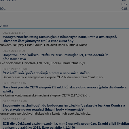
-0.17
ROL
-0.06
více:
06.06.2012 8:27
Moody’s zhoršila rating rakouských a německých bank, Erste o dva stupně.
Důvodem část jádrových trhů a krize eurozóny
nkovní skupiny Erste Group, UniCredit Bank Austria a Raiffe...
06.06.2012 9:09
Unipetrol uhradí loňskou ztrátu ze zisku minulých let, Ottis odchází z
představenstva
ká společnost Unipetrol (170 CZK, 0,59%) uhradí ztrátu 5,9 ...
06.06.2012 10:58
ČEZ šetří, sníží počet dceřiných firem u servisních služeb
Servisní služby v energetické skupině ČEZ budou nově zajišťovat tři sp...
06.06.2012 11:07
Nova loni poslala CETV alespoň 2,5 mld. Kč skrze obnovenou výplatu dividendy a
splátky
va loni na konto mateřské mediální skupiny CETV (117,3 CZK,...
06.06.2012 12:46
Zapomeňte na „bail-out“, do budoucna jen „bail-in“, vzkazuje bankám Komise a
představuje novou regulaci (hlavní body + komentáře)
omise dnes po dlouhých diskusích a kuloárních spekulacích of...
06.06.2012 14:01
ECB dle očekávání sazby nezměnila, mírně upravila prognózu. Draghi slíbil likviditu
bankám do začátku 2013. Euro oslabilo k 1,2440