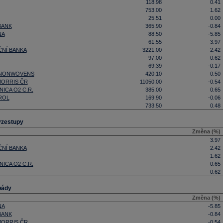
118.98
0.41
753.00
1.62
25.51
0.00
BANK
365.90
-0.84
NA
88.50
-5.85
61.55
3.97
NÍ BANKA
3221.00
2.42
97.00
0.62
69.39
-0.17
 NONWOVENS
420.10
0.50
MORRIS ČR
11050.00
-0.54
ICA O2 C.R.
385.00
0.65
ROL
169.90
-0.06
733.50
0.48
vzestupy
Změna (%)
3.97
NÍ BANKA
2.42
1.62
ICA O2 C.R.
0.65
0.62
pády
Změna (%)
NA
-5.85
BANK
-0.84
MORRIS ČR
-0.54