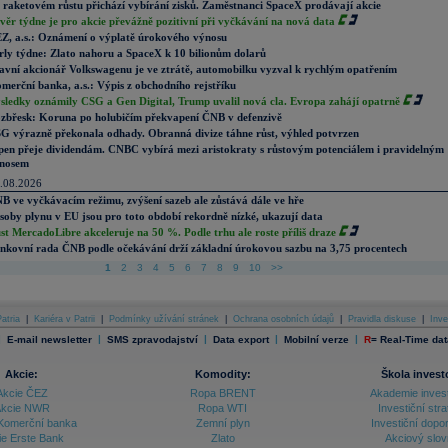
 raketovém růstu přichází vybírání zisků. Zaměstnanci SpaceX prodávají akcie
věr týdne je pro akcie převážně pozitivní při vyčkávání na nová data
Z, a.s.: Oznámení o výplatě úrokového výnosu
rly týdne: Zlato nahoru a SpaceX k 10 bilionům dolarů
avní akcionář Volkswagenu je ve ztrátě, automobilku vyzval k rychlým opatřením
merční banka, a.s.: Výpis z obchodního rejstříku
sledky oznámily CSG a Gen Digital, Trump uvalil nová cla. Evropa zahájí opatrně
zbřesk: Koruna po holubičím překvapení ČNB v defenzivě
G výrazně překonala odhady. Obranná divize táhne růst, výhled potvrzen
pen přeje dividendám. CNBC vybírá mezi aristokraty s růstovým potenciálem i pravidelným
nosem
.08.2026
B ve vyčkávacím režimu, zvýšení sazeb ale zůstává dále ve hře
soby plynu v EU jsou pro toto období rekordně nízké, ukazují data
st MercadoLibre akceleruje na 50 %. Podle trhu ale roste příliš draze
nkovní rada ČNB podle očekávání drží základní úrokovou sazbu na 3,75 procentech
1
2
3
4
5
6
7
8
9
10
>>
atria
|
Kariéra v Patrii
|
Podmínky užívání stránek
|
Ochrana osobních údajů
|
Pravidla diskuse
|
Inve
|
|
|
|
|
E-mail newsletter
SMS zpravodajství
Data export
Mobilní verze
R
=
Real-Time dat
Akcie:
Komodity:
Škola invest
Akcie ČEZ
Ropa BRENT
Akademie inves
kcie NWR
Ropa WTI
Investiční stra
Komerční banka
Zemní plyn
Investiční dopo
ie Erste Bank
Zlato
Akciový slov