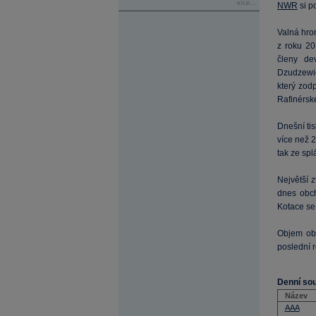
více...
NWR
si p
Valná hro
z roku 20
členy de
Dzudzewic
který zod
Rafinérské
Dnešní ti
více než 2
tak ze spl
Největší z
dnes obch
Kotace se
Objem o
poslední r
Denní so
Název
AAA