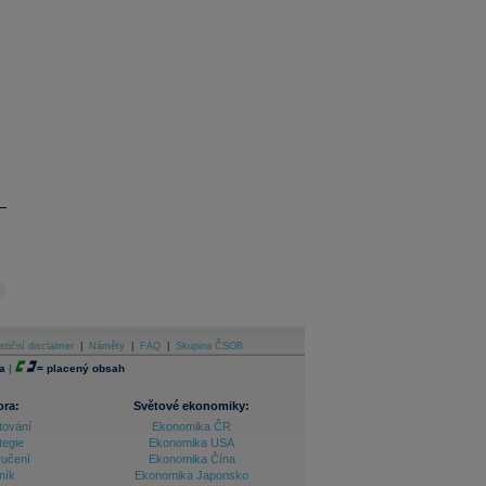
stiční disclaimer
|
Náměty
|
FAQ
|
Skupina ČSOB
a
|
=
placený obsah
ora:
Světové ekonomiky:
tování
Ekonomika ČR
tegie
Ekonomika USA
ručení
Ekonomika Čína
ník
Ekonomika Japonsko