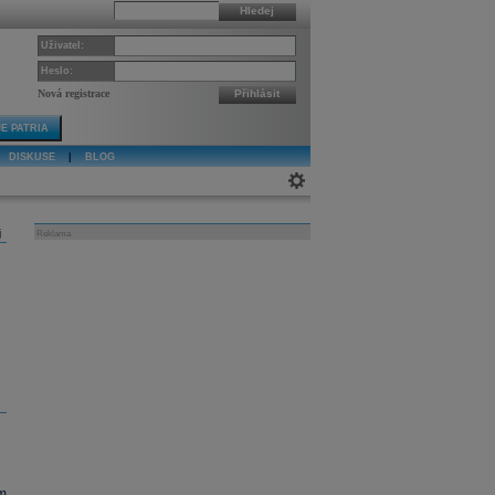
Hledej
Uživatel:
Heslo:
Nová registrace
Přihlásit
E PATRIA
DISKUSE
|
BLOG
j
Reklama
m