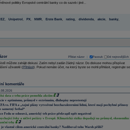
ěnové politiky Evropské centrální banky co do sazeb i jiné...
ČEZ
,
Unipetrol
,
PX
,
NWR
,
Erste Bank
,
rating
,
dividenda
,
akcie
,
banky
,
ázor
Přidat názor
Pavouk
Od nejnovějších
|
ístě můžete zahájit diskusi. Zatím nebyl zadán žádný názor. Do diskuse mohou přispívat
ášení uživatelé (
Přihlásit
). Pokud nemáte účet, na který byste se mohli přihlásit, registrujte se
lní komentáře
.08.2026
abá data z trhu práce pomohla akciím
cie v optimismu, průmysl v extrémním, dluhopisy neprotestují
FA vs. FIFA a „tajné plány vytvořené bezcharakterními lidmi, které mají pochybné přínosy
o samotný fotbal“
ce Fedu se odsouvá, americký trh práce překvapil opět negativně
sychající řeky a ničivé požáry v Evropě. Klimatická rizika dopadají na průmysl, ekonomiku 
nanční trhy
 je vlastně cílem americké centrální banky? Nasliboval toho Warsh příliš?