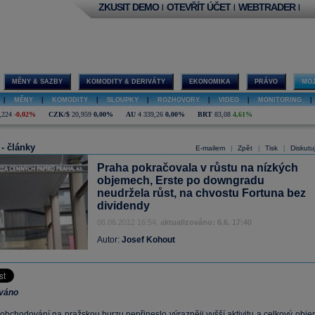
ZKUSIT DEMO
OTEVŘÍT ÚČET
WEBTRADER
|
|
|
MĚNY & SAZBY
KOMODITY & DERIVÁTY
EKONOMIKA
PRÁVO
MOJ
|
MĚNY
|
KOMODITY
|
SLOUPKY
|
ROZHOVORY
|
VIDEO
|
MONITORING
|
,224
-0,02%
CZK/$
20,959
0,00%
AU
4 339,26
0,00%
BRT
83,08
4,61%
 - články
E-mailem
Zpět
Tisk
Diskutu
|
|
|
Praha pokračovala v růstu na nízkých
objemech, Erste po downgradu
neudržela růst, na chvostu Fortuna bez
dividendy
06.06.2012 16:54,
aktualizováno: 6.6. 17:40
Autor:
Josef Kohout
ováno
 obchodování na pražskou burzu nepřineslo výrazněji vyšší aktivitu a celkový obje