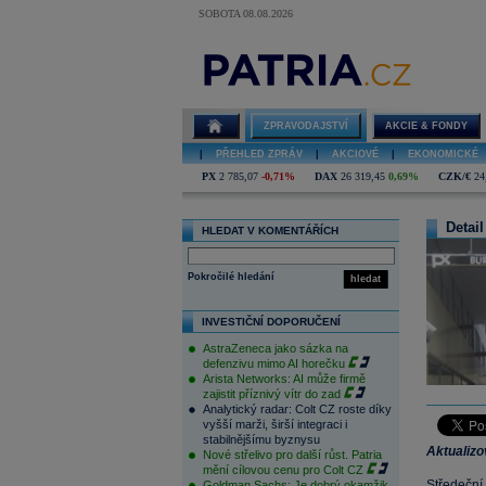
SOBOTA 08.08.2026
ZPRAVODAJSTVÍ
AKCIE & FONDY
|
PŘEHLED ZPRÁV
|
AKCIOVÉ
|
EKONOMICKÉ
PX
2 785,07
-0,71%
DAX
26 319,45
0,69%
CZK/€
24
Detail
HLEDAT V KOMENTÁŘÍCH
Pokročilé hledání
hledat
INVESTIČNÍ DOPORUČENÍ
AstraZeneca jako sázka na
defenzivu mimo AI horečku
Arista Networks: AI může firmě
zajistit příznivý vítr do zad
Analytický radar: Colt CZ roste díky
vyšší marži, širší integraci i
stabilnějšímu byznysu
Aktualiz
Nové střelivo pro další růst. Patria
mění cílovou cenu pro Colt CZ
Středeční
Goldman Sachs: Je dobrý okamžik