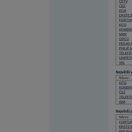
CETV
ČEZ
ECM
ERSTE 
FORTU
KITD
KOMERČ
NWR
ORCO
PEGAS
PHILIP 
TELEFÓN
UNIPET
VIG
Největší 
Název
KITD
KOMERČ
ČEZ
TELEFÓN
AAA
Největší 
Název
FORTU
ERSTE 
PHILIP 