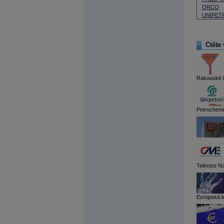
ORCO
UNIPET
Čtěte 
Rakouské ba
Petrochemic
Televize No
Evropská k