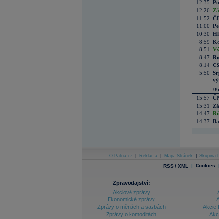
12:35
Po
12:26
Zá
11:52
ČE
11:00
Pe
10:30
Hl
8:59
Ko
8:51
Vý
8:47
Ro
8:14
CS
5:50
Sr
vý
06
15:57
ČN
15:31
Zá
14:47
Rů
14:37
Ba
O Patria.cz
|
Reklama
|
Mapa Stránek
|
Skupina P
|
Cookies
RSS / XML
Zpravodajství:
Akciové zprávy
Ekonomické zprávy
A
Zprávy o měnách a sazbách
Akcie 
Zprávy o komoditách
Akc