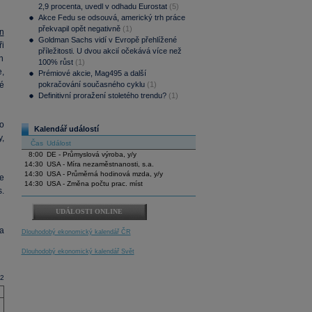
2,9 procenta, uvedl v odhadu Eurostat
(5)
Akce Fedu se odsouvá, americký trh práce
překvapil opět negativně
(1)
n
Goldman Sachs vidí v Evropě přehlížené
i
příležitosti. U dvou akcií očekává více než
n
100% růst
(1)
,
Prémiové akcie, Mag495 a další
é
pokračování současného cyklu
(1)
Definitivní proražení stoletého trendu?
(1)
o
Kalendář událostí
y,
Čas
Událost
8:00
DE - Průmyslová výroba, y/y
14:30
USA - Míra nezaměstnanosti, s.a.
14:30
USA - Průměrná hodinová mzda, y/y
se
14:30
USA - Změna počtu prac. míst
.
UDÁLOSTI ONLINE
a
Dlouhodobý ekonomický kalendář ČR
Dlouhodobý ekonomický kalendář Svět
12