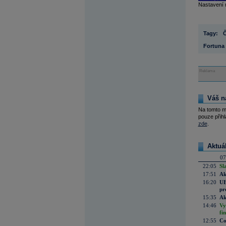
Nastavení m
Tagy:
Fortuna
Reklama
Váš n
Na tomto m
pouze přihl
zde
.
Aktuá
07
22:05
Sl
17:51
Ak
16:20
UE
pr
15:35
Ak
14:46
Vy
fi
12:55
Co