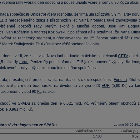
o včerejší rally vybralo den oddechu a pouze uhájilo včerejší ceny u 96
Kč
za akcii.
mada společnosti
Unipetrol
včera rozhodla, že firma uhradí ztrátu 5,9 miliardy
koru
11 z nerozděleného zisku z předchozích let. Valná hromada také znovuzvolila tř
vítičlenné dozorčí rady, kterým skončilo funkční období. Jsou jimi Bogda
z, Ivan Kočárník a Andrzej Kozlowski. Společnost dále oznámila, že Ivana Ottise
povídal za rafinérský segment, v představenstvu od 25. června nahradí šéf Česk
 Marek Switajewski. Titul zůstal bez větší obchodní aktivity.
sk dnes uvedl, že z televize Nova loni na konto mateřské společnosti
CETV
dotekl
,5 miliardy
korun
. Peníze šly podle informací E15 jak z obnovené výplaty dividend
átek úvěrů poskytnutých skupinou této dceřiné společnost.
tráta, přesahující 5 procent, svítila na akciích sázkové společnosti
Fortuna
. Titul 
odoval první den bez nároku na dividendu ve výši 0,23
EUR
(5,80 Kč) za kus
 tak přesunuly pod 90
Kč
za akcii.
bchodů ve
SPADu
za dnešní den je 0,621 mld.
Kč
. Průměrný objem obchodů z
ok je 0,981 mld.
Kč
.
uhrn závěrečných cen ze SPADu
ze dne 06.06.20
Závěrečná cena
Změna (%)
17.83
0.62