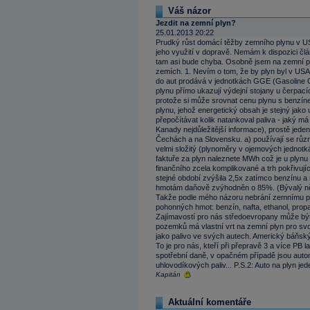
Váš názor
Jezdit na zemní plyn?
25.01.2013 20:22
Prudký růst domácí těžby zemního plynu v USA
jeho využití v dopravě. Nemám k dispozici člá
tam asi bude chyba. Osobně jsem na zemní pl
zemích. 1. Nevím o tom, že by plyn byl v US
do aut prodává v jednotkách GGE (Gasoline G
plynu přímo ukazují výdejní stojany u čerpací
protože si může srovnat cenu plynu s benzín
plynu, jehož energetický obsah je stejný jako
přepočítávat kolik natankoval paliva - jaký 
Kanady nejdůležitější informace), prostě jeden
Čechách a na Slovensku. a) používají se různé 
velmi složitý (plynoměry v ojemových jednotk
faktuře za plyn naleznete MWh což je u plynu ú
finančního zcela komplikované a trh pokřivuj
stejné období zvýšila 2,5x zatímco benzínu a 
hmotám daňově zvýhodněn o 85%. (Bývalý n
Takže podle mého názoru nebrání zemnímu ply
pohonných hmot: benzín, nafta, ethanol, propan
Zajímavostí pro nás středoevropany může být 
pozemků má vlastní vrt na zemní plyn pro svo
jako palivo ve svých autech. Americký báňský, 
To je pro nás, kteří při přepravě 3 a více PB 
spotřební daně, v opačném případě jsou auto
uhlovodíkových paliv... P.S.2: Auto na plyn je
Kapitán
Aktuální komentáře