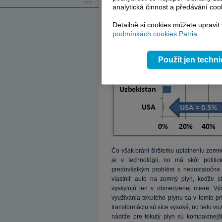
více...
analytická činnost a předávání coo
Detailně si cookies můžete upravit
podmínkách cookies Patria
.
Použít jen techn
Čo však bráni širšiemu uplatneniu zem
je v technológii, no má skôr politi
predovšetkým problém s nedostatočne 
vlastniť auto na zemný plyn, keďže s
vyskytujú len v obmedzenej miere. Vý
využívania tekutého plynu sa v tomto pr
transformáciu sú síce vysoké, no tieto vo
nádrže pre tekutý plyn sú kompaktnejš