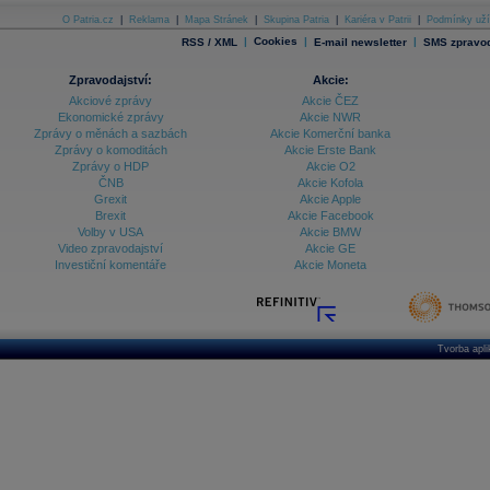
O Patria.cz
|
Reklama
|
Mapa Stránek
|
Skupina Patria
|
Kariéra v Patrii
|
Podmínky uží
|
Cookies
|
|
RSS / XML
E-mail newsletter
SMS zpravod
Zpravodajství:
Akcie:
Akciové zprávy
Akcie ČEZ
Ekonomické zprávy
Akcie NWR
Zprávy o měnách a sazbách
Akcie Komerční banka
Zprávy o komoditách
Akcie Erste Bank
Zprávy o HDP
Akcie O2
ČNB
Akcie Kofola
Grexit
Akcie Apple
Brexit
Akcie Facebook
Volby v USA
Akcie BMW
Video zpravodajství
Akcie GE
Investiční komentáře
Akcie Moneta
Tvorba apl