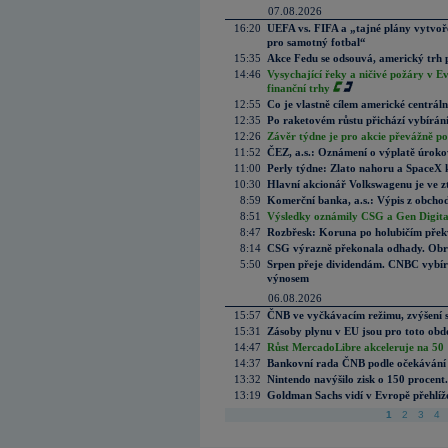
07.08.2026
16:20
UEFA vs. FIFA a „tajné plány vytvoř
pro samotný fotbal“
15:35
Akce Fedu se odsouvá, americký trh 
14:46
Vysychající řeky a ničivé požáry v E
finanční trhy
12:55
Co je vlastně cílem americké centrál
12:35
Po raketovém růstu přichází vybírán
12:26
Závěr týdne je pro akcie převážně po
11:52
ČEZ, a.s.: Oznámení o výplatě úrok
11:00
Perly týdne: Zlato nahoru a SpaceX 
10:30
Hlavní akcionář Volkswagenu je ve z
8:59
Komerční banka, a.s.: Výpis z obchod
8:51
Výsledky oznámily CSG a Gen Digital
8:47
Rozbřesk: Koruna po holubičím přek
8:14
CSG výrazně překonala odhady. Obran
5:50
Srpen přeje dividendám. CNBC vybírá
výnosem
06.08.2026
15:57
ČNB ve vyčkávacím režimu, zvýšení s
15:31
Zásoby plynu v EU jsou pro toto obdo
14:47
Růst MercadoLibre akceleruje na 50 %
14:37
Bankovní rada ČNB podle očekávání 
13:32
Nintendo navýšilo zisk o 150 procen
13:19
Goldman Sachs vidí v Evropě přehlíže
1
2
3
4