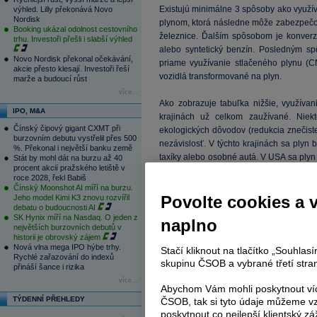
Existujú minimálne 3 spôsoby ako využív
výhled. Lilly překonává Novo
Nordisk
plynom, ktorá následne môže zabezpečova
Booking ukázal odolnost cestovního
železnice. Ďalším spôsobom je konverz
trhu. Investoři přešli i slabší výhled
alebo syntetický benzín. Posledným sp
Novo Nordisk překonal očekávání,
priame využívanie stlačeného plynu (
akcie přesto klesají. Investoři řeší
vozidlá transformované na plyn.
marže a budoucí růst
více...
Ako zobrazuje tabuľka nižšie, využíva
IPO, M&A
krajinách už celkom zaužívané. Niekt
Čínský čipový gigant CXMT při
ekologických dôvodov (redukcia znečiste
burzovním debutu vystřelil přes 500
nezávislosť. V týchto krajinách sa plyn
%. Překonal i největší banku země
taxíky alebo osobné autá. V USA sa plyn
Stát by mohl dát na burzu až 40
procent akcií pražského letiště v
to prevažne ako palivo pre mestské auto
roce 2028, řekl Babiš
Čínský Moonshot AI míří na burzu.
Povolte cookies a 
Jeho model Kimi K3 znovu rozvířil
debatu o budoucnosti AI
SK Hynix míří na Nasdaq. O jeden z
naplno
největších burzovních debutů v
historii je obrovský zájem
Nová vlna mega IPO hýbe trhy.
Stačí kliknout na tlačítko „Souhla
Rychlé zařazování do indexů
skupinu ČSOB a vybrané třetí stran
přináší šance i rizika
více...
Abychom Vám mohli poskytnout víc
TÝDENNÍ PŘEHLEDY
ČSOB, tak si tyto údaje můžeme vz
poskytnout co nejlepší klientský zá