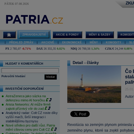
ZKU
PÁTEK 07.08.2026
ZPRAVODAJSTVÍ
AKCIE & FONDY
MĚNY & SAZBY
KOMODIT
|
PŘEHLED ZPRÁV
|
AKCIOVÉ
|
EKONOMICKÉ
|
MĚNY
|
KOMODITY
|
SL
PX
2 785,07
-0,71%
DAX
26 355,35
0,82%
NDQ
26 700,56
1,34%
CZK/€
24,244
0,08%
Detail - články
HLEDAT V KOMENTÁŘÍCH
Čo 
sta
Pokročilé hledání
hledat
pal
INVESTIČNÍ DOPORUČENÍ
25.01
AstraZeneca jako sázka na
Autor
defenzivu mimo AI horečku
Arista Networks: AI může firmě
zajistit příznivý vítr do zad
Analytický radar: Colt CZ roste díky
vyšší marži, širší integraci i
stabilnějšímu byznysu
Revolúcia so zemným plynom priniesla 
Nové střelivo pro další růst. Patria
mění cílovou cenu pro Colt CZ
zemného plynu, ktoré sa zvykli pohybo
Goldman Sachs: Je dobrý okamžik