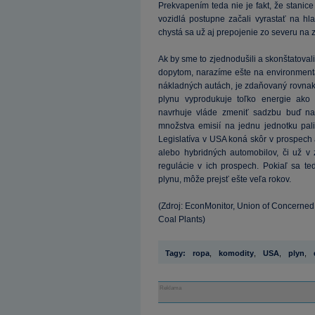
Prekvapením teda nie je fakt, že stanic
vozidlá postupne začali vyrastať na h
chystá sa už aj prepojenie zo severu na 
Ak by sme to zjednodušili a skonštatovali
dopytom, narazíme ešte na environmentá
nákladných autách, je zdaňovaný rovnako
plynu vyprodukuje toľko energie ako
navrhuje vláde zmeniť sadzbu buď na
množstva emisií na jednu jednotku pal
Legislatíva v USA koná skôr v prospech 
alebo hybridných automobilov, či už v
regulácie v ich prospech. Pokiaľ sa t
plynu, môže prejsť ešte veľa rokov.
(Zdroj: EconMonitor, Union of Concerned 
Coal Plants)
Tagy:
ropa
,
komodity
,
USA
,
plyn
,
Reklama