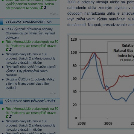
2008 a odvtedy klesajú alebo sa poh
využít poklesu Microsoftu. Nvidia
nahradenie uhlia zemným plynom v el
dál tahounem AI boomu
dôvodom nahrádzania uhlia je znižova
více...
Plyn začal veľmi rýchlo nahrádzať aj r
VÝSLEDKY SPOLEČNOSTÍ - ČR
domácností. Naopak, presadzovanie zemn
CSG výrazně překonala odhady.
Obranná divize táhne růst, výhled
potvrzen
Růst MercadoLibre akceleruje na 50
%. Podle trhu ale roste příliš draze
Nintendo navýšilo zisk o 150
procent. Switch 2 a Mario pomohly
navzdory dražším čipům
Rychlejší růst, vyšší marže a lepší
výhled. Lilly překonává Novo
Nordisk
Skupina ČSOB v 1. pololetí: Velký
zájem o financování vlastního
bydlení
více...
VÝSLEDKY SPOLEČNOSTÍ - SVĚT
Růst MercadoLibre akceleruje na 50
%. Podle trhu ale roste příliš draze
Nintendo navýšilo zisk o 150
procent. Switch 2 a Mario pomohly
navzdory dražším čipům
Rychlejší růst, vyšší marže a lepší