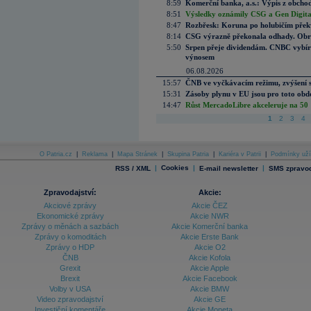
8:59
Komerční banka, a.s.: Výpis z obchod
8:51
Výsledky oznámily CSG a Gen Digital
8:47
Rozbřesk: Koruna po holubičím přek
8:14
CSG výrazně překonala odhady. Obran
5:50
Srpen přeje dividendám. CNBC vybírá
výnosem
06.08.2026
15:57
ČNB ve vyčkávacím režimu, zvýšení s
15:31
Zásoby plynu v EU jsou pro toto obdo
14:47
Růst MercadoLibre akceleruje na 50 %
1
2
3
4
O Patria.cz
|
Reklama
|
Mapa Stránek
|
Skupina Patria
|
Kariéra v Patrii
|
Podmínky uží
|
Cookies
|
|
RSS / XML
E-mail newsletter
SMS zpravod
Zpravodajství:
Akcie:
Akciové zprávy
Akcie ČEZ
Ekonomické zprávy
Akcie NWR
Zprávy o měnách a sazbách
Akcie Komerční banka
Zprávy o komoditách
Akcie Erste Bank
Zprávy o HDP
Akcie O2
ČNB
Akcie Kofola
Grexit
Akcie Apple
Brexit
Akcie Facebook
Volby v USA
Akcie BMW
Video zpravodajství
Akcie GE
Investiční komentáře
Akcie Moneta