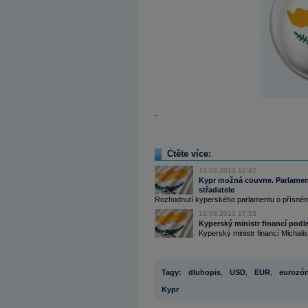
Čtěte více:
18.03.2013 12:42
Kypr možná couvne. Parlament
střadatele
Rozhodnutí kyperského parlamentu o přísném
19.03.2013 17:53
Kyperský ministr financí podl
Kyperský ministr financí Michalis S
Tagy:
dluhopis
,
USD
,
EUR
,
eurozó
Kypr