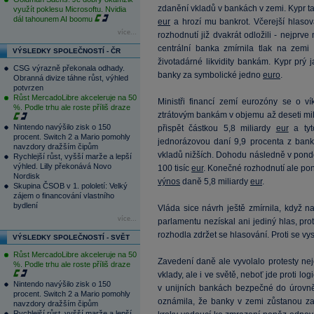
zdanění vkladů v bankách v zemi. Kypr ta
využít poklesu Microsoftu. Nvidia
dál tahounem AI boomu
eur
a hrozí mu bankrot. Včerejší hlasov
více...
rozhodnutí již dvakrát odložili - nejprv
centrální banka zmírnila tlak na zemi 
VÝSLEDKY SPOLEČNOSTÍ - ČR
životadárné likvidity bankám. Kypr prý 
CSG výrazně překonala odhady.
banky za symbolické jedno
euro
.
Obranná divize táhne růst, výhled
potvrzen
Růst MercadoLibre akceleruje na 50
Ministři financí zemí eurozóny se o 
%. Podle trhu ale roste příliš draze
ztrátovým bankám v objemu až deseti mi
Nintendo navýšilo zisk o 150
přispět částkou 5,8 miliardy
eur
a tyt
procent. Switch 2 a Mario pomohly
jednorázovou daní 9,9 procenta z bank
navzdory dražším čipům
vkladů nižších. Dohodu následně v pondě
Rychlejší růst, vyšší marže a lepší
výhled. Lilly překonává Novo
100 tisíc
eur
. Konečné rozhodnutí ale pon
Nordisk
výnos
daně 5,8 miliardy
eur
.
Skupina ČSOB v 1. pololetí: Velký
zájem o financování vlastního
bydlení
Vláda sice návrh ještě zmírnila, když na
více...
parlamentu nezískal ani jediný hlas, p
rozhodla zdržet se hlasování. Proti se vy
VÝSLEDKY SPOLEČNOSTÍ - SVĚT
Růst MercadoLibre akceleruje na 50
Zavedení daně ale vyvolalo protesty nej
%. Podle trhu ale roste příliš draze
vklady, ale i ve světě, neboť jde proti lo
Nintendo navýšilo zisk o 150
v unijních bankách bezpečné do úrovně
procent. Switch 2 a Mario pomohly
oznámila, že banky v zemi zůstanou zav
navzdory dražším čipům
Rychlejší růst, vyšší marže a lepší