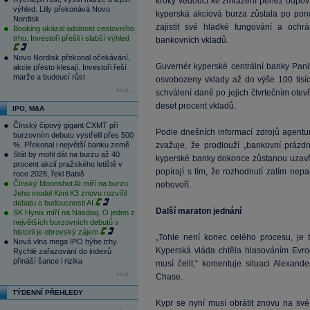
kroky vedoucí ke zmrazení peněz odpoví
výhled. Lilly překonává Novo
kyperská akciová burza zůstala po pon
Nordisk
zajistit své hladké fungování a ochrá
Booking ukázal odolnost cestovního
trhu. Investoři přešli i slabší výhled
bankovních vkladů.
Novo Nordisk překonal očekávání,
Guvernér kyperské centrální banky Pani
akcie přesto klesají. Investoři řeší
marže a budoucí růst
osvobozeny vklady až do výše 100 tis
více...
schválení daně po jejich čtvrtečním ote
deset procent vkladů.
IPO, M&A
Čínský čipový gigant CXMT při
Podle dnešních informací zdrojů agentu
burzovním debutu vystřelil přes 500
%. Překonal i největší banku země
zvažuje, že prodlouží „bankovní prázd
Stát by mohl dát na burzu až 40
kyperské banky dokonce zůstanou uzavřen
procent akcií pražského letiště v
popírají s tím, že rozhodnutí zatím nepa
roce 2028, řekl Babiš
Čínský Moonshot AI míří na burzu.
nehovoří.
Jeho model Kimi K3 znovu rozvířil
debatu o budoucnosti AI
Další maraton jednání
SK Hynix míří na Nasdaq. O jeden z
největších burzovních debutů v
historii je obrovský zájem
„Tohle není konec celého procesu, je 
Nová vlna mega IPO hýbe trhy.
Kyperská vláda chtěla hlasováním Evr
Rychlé zařazování do indexů
přináší šance i rizika
musí čelit,“ komentuje situaci Alexand
více...
Chase.
TÝDENNÍ PŘEHLEDY
Kypr se nyní musí obrátit znovu na své