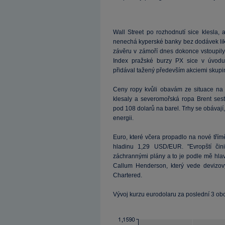
Wall Street po rozhodnutí sice klesla,
nenechá kyperské banky bez dodávek lik
závěru v zámoří dnes dokonce vstoupily
Index pražské burzy PX sice v úvodu
přidával tažený především akciemi skup
Ceny ropy kvůli obavám ze situace na
klesaly a severomořská ropa Brent ses
pod 108 dolarů na barel. Trhy se obávaj
energii.
Euro, které včera propadlo na nové tří
hladinu 1,29 USD/EUR. "Evropští čini
záchrannými plány a to je podle mě hlavn
Callum Henderson, který vede devizo
Chartered.
Vývoj kurzu eurodolaru za poslední 3 ob