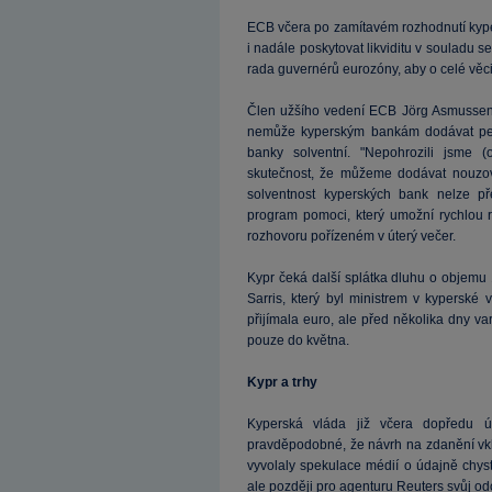
ECB včera po zamítavém rozhodnutí kype
i nadále poskytovat likviditu v souladu se
rada guvernérů eurozóny, aby o celé věc
Člen užšího vedení ECB Jörg Asmussen 
nemůže kyperským bankám dodávat peníz
banky solventní. "Nepohrozili jsme (o
skutečnost, že můžeme dodávat nouzov
solventnost kyperských bank nelze p
program pomoci, který umožní rychlou r
rozhovoru pořízeném v úterý večer.
Kypr čeká další splátka dluhu o objemu 1
Sarris, který byl ministrem v kyperské
přijímala euro, ale před několika dny v
pouze do května.
Kypr a trhy
Kyperská vláda již včera dopředu ú
pravděpodobné, že návrh na zdanění vkl
vyvolaly spekulace médií o údajně chyst
ale později pro agenturu Reuters svůj od