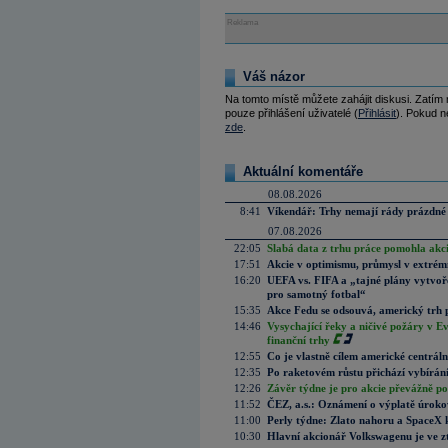
Reklama
Váš názor
Na tomto místě můžete zahájit diskusi. Zatím
pouze přihlášení uživatelé (
Přihlásit
). Pokud ne
zde
.
Aktuální komentáře
08.08.2026
8:41
Víkendář: Trhy nemají rády prázdné 
07.08.2026
22:05
Slabá data z trhu práce pomohla akc
17:51
Akcie v optimismu, průmysl v extrémn
16:20
UEFA vs. FIFA a „tajné plány vytvoř
pro samotný fotbal“
15:35
Akce Fedu se odsouvá, americký trh 
14:46
Vysychající řeky a ničivé požáry v E
finanční trhy
12:55
Co je vlastně cílem americké centrál
12:35
Po raketovém růstu přichází vybírán
12:26
Závěr týdne je pro akcie převážně po
11:52
ČEZ, a.s.: Oznámení o výplatě úrok
11:00
Perly týdne: Zlato nahoru a SpaceX 
10:30
Hlavní akcionář Volkswagenu je ve z