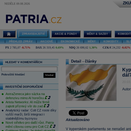
ZKU
NEDĚLE 09.08.2026
ZPRAVODAJSTVÍ
AKCIE & FONDY
MĚNY & SAZBY
KOMODIT
|
PŘEHLED ZPRÁV
|
AKCIOVÉ
|
EKONOMICKÉ
|
MĚNY
|
KOMODITY
|
SL
PX
2 785,07
-0,71%
DAX
26 319,45
0,69%
NDQ
26 690,62
1,30%
CZK/€
24,232
-0,02%
Detail - články
HLEDAT V KOMENTÁŘÍCH
Kyp
dál
Pokročilé hledání
hledat
20.03
INVESTIČNÍ DOPORUČENÍ
Autor
AstraZeneca jako sázka na
defenzivu mimo AI horečku
Arista Networks: AI může firmě
zajistit příznivý vítr do zad
Analytický radar: Colt CZ roste díky
vyšší marži, širší integraci i
stabilnějšímu byznysu
Aktualizováno
Nové střelivo pro další růst. Patria
mění cílovou cenu pro Colt CZ
V kyperském parlamentu se nenašel ani 
Goldman Sachs: Je dobrý okamžik