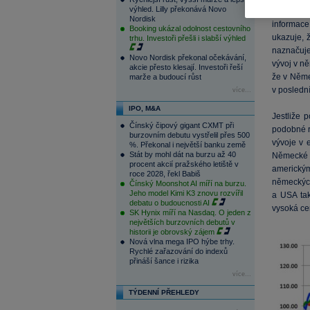
výhled. Lilly překonává Novo
V grafu j
Nordisk
informace
Booking ukázal odolnost cestovního
ukazuje, 
trhu. Investoři přešli i slabší výhled
naznačuje
Novo Nordisk překonal očekávání,
vývoj v n
akcie přesto klesají. Investoři řeší
že v Něme
marže a budoucí růst
v poslední
více...
IPO, M&A
Jestliže 
Čínský čipový gigant CXMT při
podobné ry
burzovním debutu vystřelil přes 500
vývoje v 
%. Překonal i největší banku země
Stát by mohl dát na burzu až 40
Německé 
procent akcií pražského letiště v
americkým
roce 2028, řekl Babiš
německých
Čínský Moonshot AI míří na burzu.
Jeho model Kimi K3 znovu rozvířil
a USA tak
debatu o budoucnosti AI
vysoká ce
SK Hynix míří na Nasdaq. O jeden z
největších burzovních debutů v
historii je obrovský zájem
Nová vlna mega IPO hýbe trhy.
Rychlé zařazování do indexů
přináší šance i rizika
více...
TÝDENNÍ PŘEHLEDY