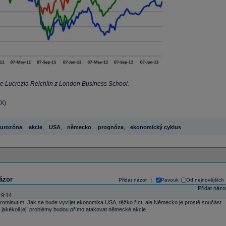
je Lucrezia Reichlin z London Business School.
OX)
urozóna
,
akcie
,
USA
,
německo
,
prognóza
,
ekonomický cyklus
ázor
Přidat názor
Pavouk
Od nejnovějších
|
Přidat názo
 9:14
rominutím. Jak se bude vyvíjet ekonomika USA, těžko říct, ale Německo je prostě součást
jakékoli její problémy budou přímo atakovat německé akcie.