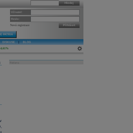
Hledej
Uživatel:
Heslo:
Nová registrace
Přihlásit
E PATRIA
DISKUSE
|
BLOG
4,61%
j
Reklama
v
e,
ou