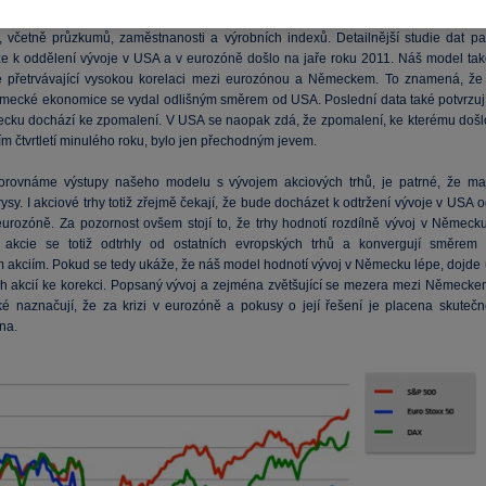
e vyznačen i výstup našeho růstového modelu, který zohledňuje všechny relevantn
, včetně průzkumů, zaměstnanosti a výrobních indexů. Detailnější studie dat pa
že k oddělení vývoje v USA a v eurozóně došlo na jaře roku 2011. Náš model tak
 přetrvávající vysokou korelaci mezi eurozónou a Německem. To znamená, že 
ěmecké ekonomice se vydal odlišným směrem od USA. Poslední data také potvrzují
cku dochází ke zpomalení. V USA se naopak zdá, že zpomalení, ke kterému došl
m čtvrtletí minulého roku, bylo jen přechodným jevem.
porovnáme výstupy našeho modelu s vývojem akciových trhů, je patrné, že maj
sy. I akciové trhy totiž zřejmě čekají, že bude docházet k odtržení vývoje v USA 
eurozóně. Za pozornost ovšem stojí to, že trhy hodnotí rozdílně vývoj v Německu
akcie se totiž odtrhly od ostatních evropských trhů a konvergují směrem 
 akciím. Pokud se tedy ukáže, že náš model hodnotí vývoj v Německu lépe, dojde 
 akcií ke korekci. Popsaný vývoj a zejména zvětšující se mezera mezi Německe
é naznačují, že za krizi v eurozóně a pokusy o její řešení je placena skutečn
na.