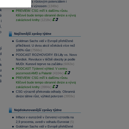
aristokraty s růstovým potenciálem i
í
pravidelným výnosem
(1349x)
k
PREVIEW: CSG míří k dalšímu růstu.
é
Klíčové bude tempo obranné divize a vývoj
zakázkové knihy
(1218x)
i
,
o
Nejčtenější zprávy týdne
Goldman Sachs vidí v Evropě přehlížené
příležitosti. U dvou akcií očekává více než
í
100% růst
(7566x)
od
PODCAST ROZHOVORY: Eli Lilly vs. Novo
.
Nordisk. Revoluce v léčbě obezity je podle
MUDr. Kunové teprve na začátku
(6063x)
k
PODCAST Týdenní výhled: V centru
u
pozornosti AMD a Palantir
(4104x)
m
PREVIEW: CSG míří k dalšímu růstu.
ě
Klíčové bude tempo obranné divize a vývoj
zakázkové knihy
(3984x)
CSG výrazně překonala odhady. Obranná
divize táhne růst, výhled potvrzen
(3959x)
Nejdiskutovanější zprávy týdne
Inflace v eurozóně v červenci vzrostla na
2,9 procenta, uvedl v odhadu Eurostat
(5)
Goldman Sachs vidí v Evropě přehlížené