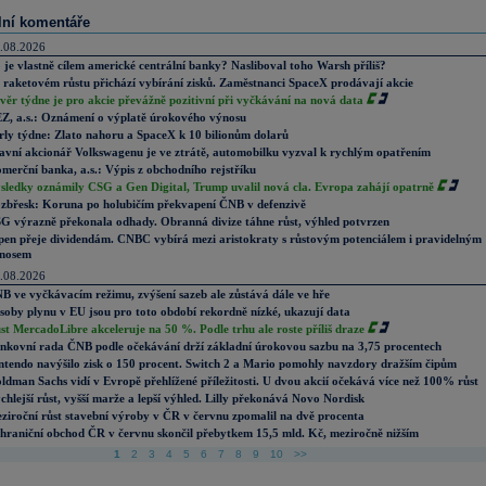
lní komentáře
.08.2026
 je vlastně cílem americké centrální banky? Nasliboval toho Warsh příliš?
 raketovém růstu přichází vybírání zisků. Zaměstnanci SpaceX prodávají akcie
věr týdne je pro akcie převážně pozitivní při vyčkávání na nová data
Z, a.s.: Oznámení o výplatě úrokového výnosu
rly týdne: Zlato nahoru a SpaceX k 10 bilionům dolarů
avní akcionář Volkswagenu je ve ztrátě, automobilku vyzval k rychlým opatřením
merční banka, a.s.: Výpis z obchodního rejstříku
sledky oznámily CSG a Gen Digital, Trump uvalil nová cla. Evropa zahájí opatrně
zbřesk: Koruna po holubičím překvapení ČNB v defenzivě
G výrazně překonala odhady. Obranná divize táhne růst, výhled potvrzen
pen přeje dividendám. CNBC vybírá mezi aristokraty s růstovým potenciálem i pravidelným
nosem
.08.2026
B ve vyčkávacím režimu, zvýšení sazeb ale zůstává dále ve hře
soby plynu v EU jsou pro toto období rekordně nízké, ukazují data
st MercadoLibre akceleruje na 50 %. Podle trhu ale roste příliš draze
nkovní rada ČNB podle očekávání drží základní úrokovou sazbu na 3,75 procentech
ntendo navýšilo zisk o 150 procent. Switch 2 a Mario pomohly navzdory dražším čipům
ldman Sachs vidí v Evropě přehlížené příležitosti. U dvou akcií očekává více než 100% růst
chlejší růst, vyšší marže a lepší výhled. Lilly překonává Novo Nordisk
ziroční růst stavební výroby v ČR v červnu zpomalil na dvě procenta
hraniční obchod ČR v červnu skončil přebytkem 15,5 mld. Kč, meziročně nižším
1
2
3
4
5
6
7
8
9
10
>>