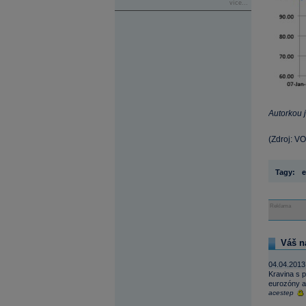
více...
Autorkou 
(Zdroj: V
Tagy:
e
Reklama
Váš n
04.04.2013
Kravina s p
eurozóny a 
acestep