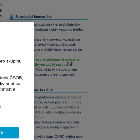
á
k
?
Související komentáře
 %
Eurozóna na pozitivní vlně, podnikatelský
ý
sentiment signalizuje dobrý vstup do třetího
kvartálu
Inflace v eurozóně v červenci vzrostla na
2,9 procenta, uvedl v odhadu Eurostat
Aktivita v eurozóně dál klesá, tempo se ale
zmírňuje
Inflace v eurozóně překonala tři procenta.
pro skupinu
ECB je pod tlakem zvýšit sazby
S&P Global: Růst aktivity v soukromém
sektoru v eurozóně v březnu zpomalil
ránek ČSOB,
kytnout co
innost a
Nejčtenější zprávy dne
CSG výrazně překonala odhady. Obranná
divize táhne růst, výhled potvrzen
(3959x)
a
Goldman Sachs vidí v Evropě přehlížené
příležitosti. U dvou akcií očekává více než
100% růst
(2167x)
Hlavní akcionář Volkswagenu je ve ztrátě,
automobilku vyzval k rychlým opatřením
ím
(1360x)
Srpen přeje dividendám. CNBC vybírá mezi