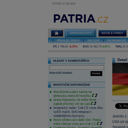
PÁTEK 07.08.2026
ZPRAVODAJSTVÍ
AKCIE & FONDY
|
PŘEHLED ZPRÁV
|
AKCIOVÉ
|
EKONOMICKÉ
PX
2 788,63
-0,59%
DAX
26 362,76
0,85%
NDQ
26 3
Detail
HLEDAT V KOMENTÁŘÍCH
Pokročilé hledání
hledat
INVESTIČNÍ DOPORUČENÍ
AstraZeneca jako sázka na
defenzivu mimo AI horečku
Arista Networks: AI může firmě
zajistit příznivý vítr do zad
Analytický radar: Colt CZ roste díky
vyšší marži, širší integraci i
stabilnějšímu byznysu
Jedním z 
Nové střelivo pro další růst. Patria
USA od výv
mění cílovou cenu pro Colt CZ
Spojené st
Goldman Sachs: Je dobrý okamžik