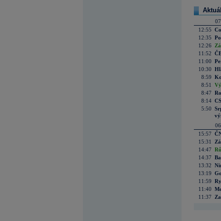
Aktuá
07
12:55
Co
12:35
Po
12:26
Zá
11:52
ČE
11:00
Pe
10:30
Hl
8:59
Ko
8:51
Vý
8:47
Ro
8:14
CS
5:50
Sr
vý
06
15:57
ČN
15:31
Zá
14:47
Rů
14:37
Ba
13:32
Ni
13:19
Go
11:59
Ry
11:40
Me
11:37
Za