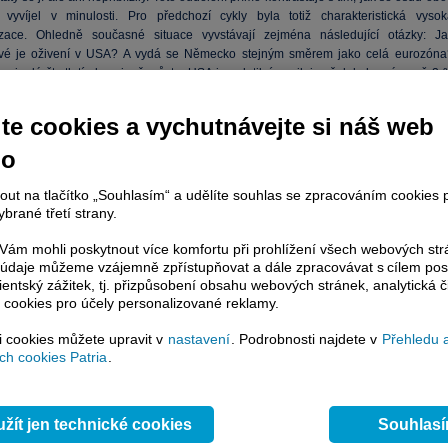
vyvíjel v minulosti. Pro předchozí cykly byla totiž charakteristická vysok
izace. Ohledně současné situace vyvstávají zejména následující otázky: Ja
ivé je oživení v USA? A vydá se Německo stejným směrem jako celá eurozóna
minulá čtvrtletí ukazuje, že růst v USA je volatilní, osciluje však kolem úrovně 2
vaně). Růst německé ekonomiky ale vykazuje klesající trend a sleduje tak podobn
 celá ekonomika eurozóny. Patrné je to z následujícího grafu:
te cookies a vychutnávejte si náš web
no
nout na tlačítko „Souhlasím“ a udělíte souhlas se zpracováním cookies 
brané třetí strany.
ám mohli poskytnout více komfortu při prohlížení všech webových st
to údaje můžeme vzájemně zpřístupňovat a dále zpracovávat s cílem pos
lientský zážitek, tj. přizpůsobení obsahu webových stránek, analytická č
 cookies pro účely personalizované reklamy.
si cookies můžete upravit v
nastavení
. Podrobnosti najdete v
Přehledu 
h cookies Patria
.
žít jen technické cookies
Souhlas