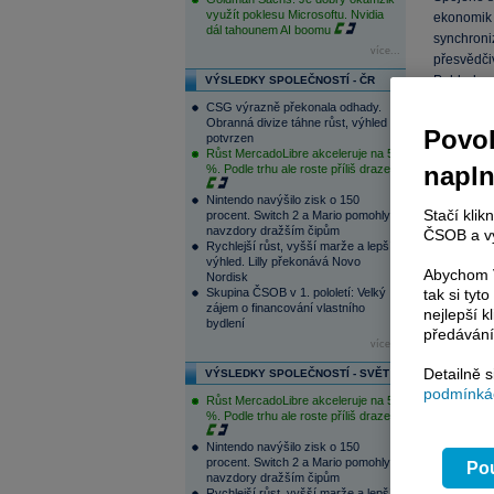
využít poklesu Microsoftu. Nvidia
ekonomik 
dál tahounem AI boomu
synchron
více...
přesvědč
Pohled na 
VÝSLEDKY SPOLEČNOSTÍ - ČR
(anualizo
CSG výrazně překonala odhady.
vývoj jako
Obranná divize táhne růst, výhled
Povol
potvrzen
Růst MercadoLibre akceleruje na 50
napl
%. Podle trhu ale roste příliš draze
Nintendo navýšilo zisk o 150
Stačí klik
procent. Switch 2 a Mario pomohly
navzdory dražším čipům
ČSOB a vy
Rychlejší růst, vyšší marže a lepší
výhled. Lilly překonává Novo
Abychom V
Nordisk
tak si ty
Skupina ČSOB v 1. pololetí: Velký
zájem o financování vlastního
nejlepší k
bydlení
předávání
více...
Detailně 
VÝSLEDKY SPOLEČNOSTÍ - SVĚT
podmínkác
Růst MercadoLibre akceleruje na 50
%. Podle trhu ale roste příliš draze
Nintendo navýšilo zisk o 150
procent. Switch 2 a Mario pomohly
Pou
navzdory dražším čipům
Rychlejší růst, vyšší marže a lepší