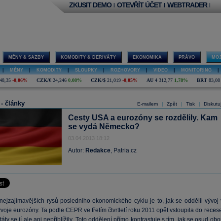
ZKUSIT DEMO
OTEVŘÍT ÚČET
WEBTRADER
|
|
|
MĚNY & SAZBY
KOMODITY & DERIVÁTY
EKONOMIKA
PRÁVO
MOJ
|
MĚNY
|
KOMODITY
|
SLOUPKY
|
ROZHOVORY
|
VIDEO
|
MONITORING
|
48,35
-0,06%
CZK/€
24,246
0,08%
CZK/$
21,019
-0,05%
AU
4 312,77
1,78%
BRT
83,08
 - články
E-mailem
Zpět
Tisk
Diskutu
|
|
|
Cesty USA a eurozóny se rozdělily. Kam
se vydá Německo?
03.04.2013 18:12
Autor:
Redakce
, Patria.cz
nejzajímavějších rysů posledního ekonomického cyklu je to, jak se oddělil vývoj 
oje eurozóny. Ta podle CEPR ve třetím čtvrtletí roku 2011 opět vstoupila do reces
áty se jí ale ani nepřiblížily. Toto oddělení přímo kontrastuje s tím, jak se osud ob