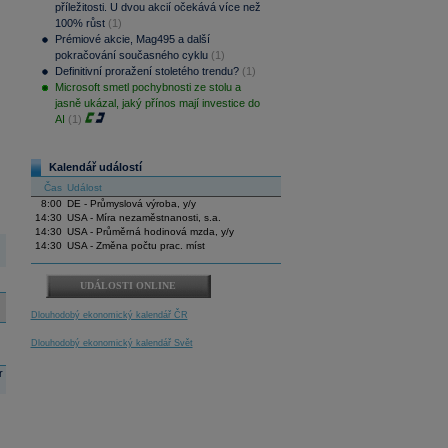
příležitosti. U dvou akcií očekává více než
100% růst
(1)
Prémiové akcie, Mag495 a další
pokračování současného cyklu
(1)
Definitivní proražení stoletého trendu?
(1)
Microsoft smetl pochybnosti ze stolu a
jasně ukázal, jaký přínos mají investice do
AI
(1)
Kalendář událostí
Čas
Událost
8:00
DE - Průmyslová výroba, y/y
14:30
USA - Míra nezaměstnanosti, s.a.
14:30
USA - Průměrná hodinová mzda, y/y
14:30
USA - Změna počtu prac. míst
UDÁLOSTI ONLINE
Dlouhodobý ekonomický kalendář ČR
Dlouhodobý ekonomický kalendář Svět
r