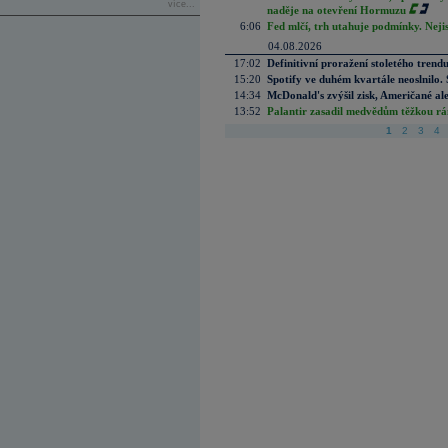
více...
naděje na otevření Hormuzu
6:06
Fed mlčí, trh utahuje podmínky. Nejis
04.08.2026
17:02
Definitivní proražení stoletého trend
15:20
Spotify ve duhém kvartále neoslnilo. 
14:34
McDonald's zvýšil zisk, Američané ale
13:52
Palantir zasadil medvědům těžkou rá
1
2
3
4