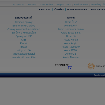
O Patria.cz
|
Reklama
|
Mapa Stránek
|
Skupina Patria
|
Kariéra v Patrii
|
Podmínky uží
|
Cookies
|
|
RSS / XML
E-mail newsletter
SMS zpravod
Zpravodajství:
Akcie:
Akciové zprávy
Akcie ČEZ
Ekonomické zprávy
Akcie NWR
Zprávy o měnách a sazbách
Akcie Komerční banka
Zprávy o komoditách
Akcie Erste Bank
Zprávy o HDP
Akcie O2
ČNB
Akcie Kofola
Grexit
Akcie Apple
Brexit
Akcie Facebook
Volby v USA
Akcie BMW
Video zpravodajství
Akcie GE
Investiční komentáře
Akcie Moneta
Tvorba apl