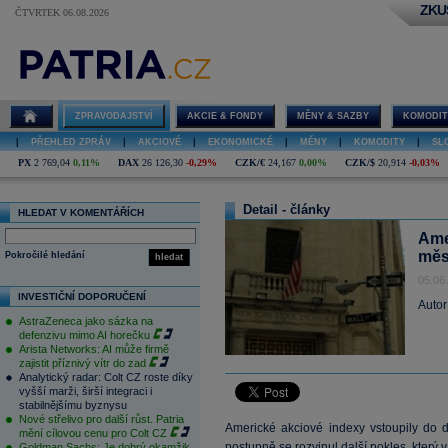
ZKU
ČTVRTEK 06.08.2026
ZPRAVODAJSTVÍ
AKCIE & FONDY
MĚNY & SAZBY
KOMODIT
|
PŘEHLED ZPRÁV
|
AKCIOVÉ
|
EKONOMICKÉ
|
MĚNY
|
KOMODITY
|
SL
PX
2 769,04
0,11%
DAX
26 126,30
-0,29%
CZK/€
24,167
0,00%
CZK/$
20,914
-0,03%
Detail - články
HLEDAT V KOMENTÁŘÍCH
Ame
měs
Pokročilé hledání
hledat
05.06
INVESTIČNÍ DOPORUČENÍ
Autor
AstraZeneca jako sázka na
defenzivu mimo AI horečku
Arista Networks: AI může firmě
zajistit příznivý vítr do zad
Analytický radar: Colt CZ roste díky
vyšší marži, širší integraci i
stabilnějšímu byznysu
Nové střelivo pro další růst. Patria
Americké akciové indexy vstoupily do
mění cílovou cenu pro Colt CZ
postupně se rozvinul další pokles, který
Goldman Sachs: Je dobrý okamžik