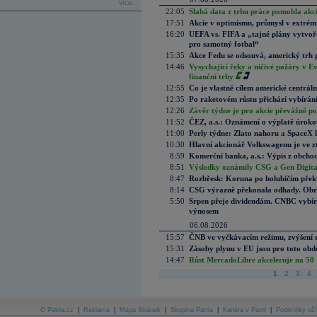
více...
22:05
Slabá data z trhu práce pomohla akc
17:51
Akcie v optimismu, průmysl v extrémn
16:20
UEFA vs. FIFA a „tajné plány vytvoř
pro samotný fotbal“
15:35
Akce Fedu se odsouvá, americký trh 
14:46
Vysychající řeky a ničivé požáry v E
finanční trhy
12:55
Co je vlastně cílem americké centrál
12:35
Po raketovém růstu přichází vybírán
12:26
Závěr týdne je pro akcie převážně po
11:52
ČEZ, a.s.: Oznámení o výplatě úrok
11:00
Perly týdne: Zlato nahoru a SpaceX 
10:30
Hlavní akcionář Volkswagenu je ve z
8:59
Komerční banka, a.s.: Výpis z obchod
8:51
Výsledky oznámily CSG a Gen Digital
8:47
Rozbřesk: Koruna po holubičím přek
8:14
CSG výrazně překonala odhady. Obran
5:50
Srpen přeje dividendám. CNBC vybírá
výnosem
06.08.2026
15:57
ČNB ve vyčkávacím režimu, zvýšení s
15:31
Zásoby plynu v EU jsou pro toto obdo
14:47
Růst MercadoLibre akceleruje na 50 %
1
2
3
4
O Patria.cz
|
Reklama
|
Mapa Stránek
|
Skupina Patria
|
Kariéra v Patrii
|
Podmínky uží