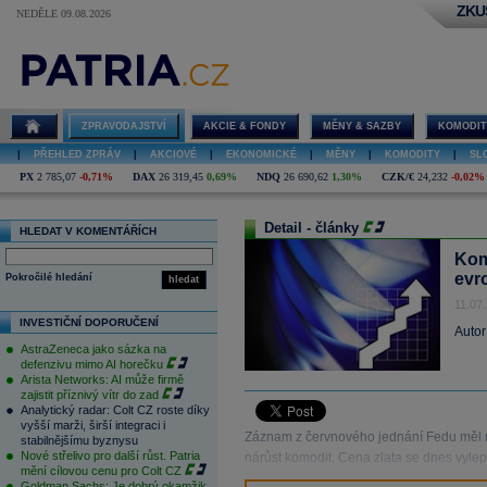
ZKU
NEDĚLE 09.08.2026
ZPRAVODAJSTVÍ
AKCIE & FONDY
MĚNY & SAZBY
KOMODIT
|
PŘEHLED ZPRÁV
|
AKCIOVÉ
|
EKONOMICKÉ
|
MĚNY
|
KOMODITY
|
SL
PX
2 785,07
-0,71%
DAX
26 319,45
0,69%
NDQ
26 690,62
1,30%
CZK/€
24,232
-0,02%
Detail - články
HLEDAT V KOMENTÁŘÍCH
Kom
evr
Pokročilé hledání
hledat
11.07
INVESTIČNÍ DOPORUČENÍ
Autor
AstraZeneca jako sázka na
defenzivu mimo AI horečku
Arista Networks: AI může firmě
zajistit příznivý vítr do zad
Analytický radar: Colt CZ roste díky
vyšší marži, širší integraci i
Záznam z červnového jednání Fedu měl n
stabilnějšímu byznysu
Nové střelivo pro další růst. Patria
nárůst komodit. Cena zlata se dnes vyle
mění cílovou cenu pro Colt CZ
Goldman Sachs: Je dobrý okamžik