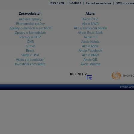
|
Cookies
|
|
RSS / XML
E-mail newsletter
SMS zpravod
Zpravodajství:
Akcie:
Akciové zprávy
Akcie ČEZ
Ekonomické zprávy
Akcie NWR
Zprávy o měnách a sazbách
Akcie Komerční banka
Zprávy o komoditách
Akcie Erste Bank
Zprávy o HDP
Akcie O2
ČNB
Akcie Kofola
Grexit
Akcie Apple
Brexit
Akcie Facebook
Volby v USA
Akcie BMW
Video zpravodajství
Akcie GE
Investiční komentáře
Akcie Moneta
Tvorba apl