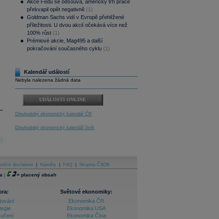
Akce Fedu se odsouvá, americký trh práce
překvapil opět negativně
(1)
Goldman Sachs vidí v Evropě přehlížené
příležitosti. U dvou akcií očekává více než
100% růst
(1)
Prémiové akcie, Mag495 a další
pokračování současného cyklu
(1)
Kalendář událostí
Nebyla nalezena žádná data
UDÁLOSTI ONLINE
Dlouhodobý ekonomický kalendář ČR
Dlouhodobý ekonomický kalendář Svět
stiční disclaimer
|
Náměty
|
FAQ
|
Skupina ČSOB
a
|
=
placený obsah
ora:
Světové ekonomiky:
tování
Ekonomika ČR
tegie
Ekonomika USA
ručení
Ekonomika Čína