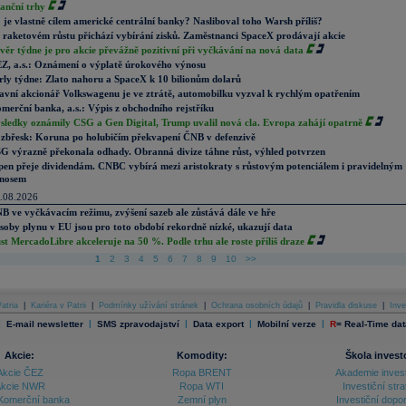
nanční trhy
 je vlastně cílem americké centrální banky? Nasliboval toho Warsh příliš?
 raketovém růstu přichází vybírání zisků. Zaměstnanci SpaceX prodávají akcie
věr týdne je pro akcie převážně pozitivní při vyčkávání na nová data
Z, a.s.: Oznámení o výplatě úrokového výnosu
rly týdne: Zlato nahoru a SpaceX k 10 bilionům dolarů
avní akcionář Volkswagenu je ve ztrátě, automobilku vyzval k rychlým opatřením
merční banka, a.s.: Výpis z obchodního rejstříku
sledky oznámily CSG a Gen Digital, Trump uvalil nová cla. Evropa zahájí opatrně
zbřesk: Koruna po holubičím překvapení ČNB v defenzivě
G výrazně překonala odhady. Obranná divize táhne růst, výhled potvrzen
pen přeje dividendám. CNBC vybírá mezi aristokraty s růstovým potenciálem i pravidelným
nosem
.08.2026
B ve vyčkávacím režimu, zvýšení sazeb ale zůstává dále ve hře
soby plynu v EU jsou pro toto období rekordně nízké, ukazují data
st MercadoLibre akceleruje na 50 %. Podle trhu ale roste příliš draze
1
2
3
4
5
6
7
8
9
10
>>
atria
|
Kariéra v Patrii
|
Podmínky užívání stránek
|
Ochrana osobních údajů
|
Pravidla diskuse
|
Inve
|
|
|
|
|
E-mail newsletter
SMS zpravodajství
Data export
Mobilní verze
R
=
Real-Time dat
Akcie:
Komodity:
Škola invest
Akcie ČEZ
Ropa BRENT
Akademie inves
kcie NWR
Ropa WTI
Investiční stra
Komerční banka
Zemní plyn
Investiční dopo