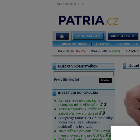
SOBOTA 08.08.2026
ZPRAVODAJSTVÍ
AKCIE & FONDY
|
PŘEHLED ZPRÁV
|
AKCIOVÉ
|
EKONOMICKÉ
PX
2 785,07
-0,71%
DAX
26 319,45
0,69%
CZK/€
24
Detail
HLEDAT V KOMENTÁŘÍCH
Pokročilé hledání
hledat
INVESTIČNÍ DOPORUČENÍ
AstraZeneca jako sázka na
defenzivu mimo AI horečku
Arista Networks: AI může firmě
zajistit příznivý vítr do zad
Analytický radar: Colt CZ roste díky
vyšší marži, širší integraci i
stabilnějšímu byznysu
Nové střelivo pro další růst. Patria
mění cílovou cenu pro Colt CZ
Goldman Sachs: Je dobrý okamžik