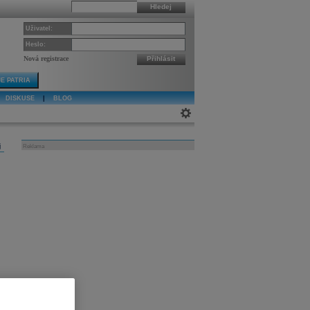
Hledej
Uživatel:
Heslo:
Nová registrace
Přihlásit
E PATRIA
DISKUSE
|
BLOG
j
Reklama