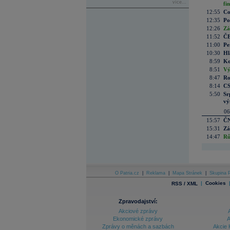
více...
fi
12:55
Co
12:35
Po
12:26
Zá
11:52
ČE
11:00
Pe
10:30
Hl
8:59
Ko
8:51
Vý
8:47
Ro
8:14
CS
5:50
Sr
vý
06
15:57
ČN
15:31
Zá
14:47
Rů
O Patria.cz
|
Reklama
|
Mapa Stránek
|
Skupina P
|
Cookies
RSS / XML
Zpravodajství:
Akciové zprávy
Ekonomické zprávy
A
Zprávy o měnách a sazbách
Akcie 