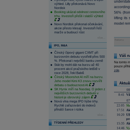
understat
výhled. Lilly překonává Novo
according
Nordisk
Booking ukázal odolnost cestovního
56% (from
trhu. Investoři přešli i slabší výhled
lifting i
model rem
Novo Nordisk překonal očekávání,
akcie přesto klesají. Investoři řeší
marže a budoucí růst
více...
Reklama
IPO, M&A
Čínský čipový gigant CXMT při
Váš n
burzovním debutu vystřelil přes 500
%. Překonal i největší banku země
Na tomto m
Stát by mohl dát na burzu až 40
pouze přihl
procent akcií pražského letiště v
zde
.
roce 2028, řekl Babiš
Čínský Moonshot AI míří na burzu.
Jeho model Kimi K3 znovu rozvířil
Aktuá
debatu o budoucnosti AI
SK Hynix míří na Nasdaq. O jeden z
08
největších burzovních debutů v
8:41
Ví
historii je obrovský zájem
07
Nová vlna mega IPO hýbe trhy.
Rychlé zařazování do indexů
22:05
Sl
přináší šance i rizika
17:51
Ak
16:20
UE
více...
pr
TÝDENNÍ PŘEHLEDY
15:35
Ak
14:46
Vy