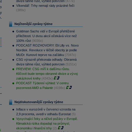
divize táhne růst, výhled potvrzen
(477x)
l
Víkendář: Trhy nemají rády prázdné řeči
o
(389x)
y
-
Nejčtenější zprávy týdne
Goldman Sachs vidí v Evropě přehlížené
příležitosti. U dvou akcií očekává více než
100% růst
(9036x)
PODCAST ROZHOVORY: Eli Lilly vs. Novo
Nordisk. Revoluce v léčbě obezity je podle
MUDr. Kunové teprve na začátku
(7047x)
CSG výrazně překonala odhady. Obranná
divize táhne růst, výhled potvrzen
(5151x)
PREVIEW: CSG míří k dalšímu růstu.
Klíčové bude tempo obranné divize a vývoj
zakázkové knihy
(4343x)
PODCAST Týdenní výhled: V centru
pozornosti AMD a Palantir
(4198x)
Nejdiskutovanější zprávy týdne
Inflace v eurozóně v červenci vzrostla na
2,9 procenta, uvedl v odhadu Eurostat
(5)
Vysychající řeky a ničivé požáry v Evropě.
Klimatická rizika dopadají na průmysl,
ekonomiku i finanční trhy
(2)
i