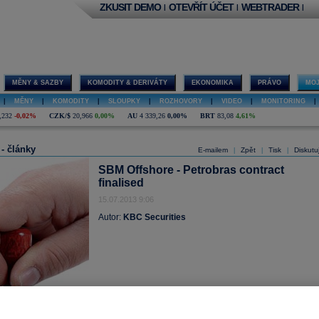
ZKUSIT DEMO
OTEVŘÍT ÚČET
WEBTRADER
|
|
|
MĚNY & SAZBY
KOMODITY & DERIVÁTY
EKONOMIKA
PRÁVO
MOJ
|
MĚNY
|
KOMODITY
|
SLOUPKY
|
ROZHOVORY
|
VIDEO
|
MONITORING
|
,232
-0,02%
CZK/$
20,966
0,00%
AU
4 339,26
0,00%
BRT
83,08
4,61%
 - články
E-mailem
Zpět
Tisk
Diskutu
|
|
|
SBM Offshore - Petrobras contract
finalised
15.07.2013 9:06
Autor:
KBC Securities