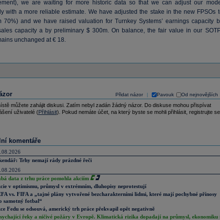
ement), we are waiting for more historic data so that we can adjust our mode
ly with a more reliable estimate. We have adjusted the stake in the new FPSOs t
 70%) and we have raised valuation for Turnkey Systems’ earnings capacity b
ts sales capacity a by preliminary $ 300m. On balance, the fair value in our SOTP
ains unchanged at € 18.
ázor
Přidat názor
Pavouk
Od nejnovějších
|
ístě můžete zahájit diskusi. Zatím nebyl zadán žádný názor. Do diskuse mohou přispívat
ášení uživatelé (
Přihlásit
). Pokud nemáte účet, na který byste se mohli přihlásit, registrujte se
lní komentáře
.08.2026
kendář: Trhy nemají rády prázdné řeči
.08.2026
abá data z trhu práce pomohla akciím
cie v optimismu, průmysl v extrémním, dluhopisy neprotestují
FA vs. FIFA a „tajné plány vytvořené bezcharakterními lidmi, které mají pochybné přínosy
o samotný fotbal“
ce Fedu se odsouvá, americký trh práce překvapil opět negativně
sychající řeky a ničivé požáry v Evropě. Klimatická rizika dopadají na průmysl, ekonomiku 