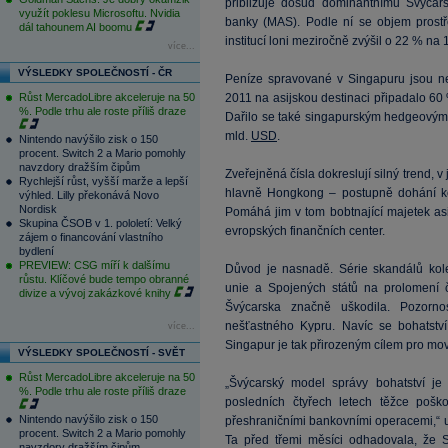
přibližuje dosud dominantnímu Švýcars
využít poklesu Microsoftu. Nvidia
banky (MAS). Podle ní se objem prostř
dál tahounem AI boomu
institucí loni meziročně zvýšil o 22 % na 
více...
VÝSLEDKY SPOLEČNOSTÍ - ČR
Peníze spravované v Singapuru jsou nej
Růst MercadoLibre akceleruje na 50
2011 na asijskou destinaci připadalo 60 %
%. Podle trhu ale roste příliš draze
Dařilo se také singapurským hedgeovým 
mld.
USD
.
Nintendo navýšilo zisk o 150
procent. Switch 2 a Mario pomohly
navzdory dražším čipům
Zveřejněná čísla dokreslují silný trend, 
Rychlejší růst, vyšší marže a lepší
hlavně Hongkong – postupně dohání k
výhled. Lilly překonává Novo
Nordisk
Pomáhá jim v tom bobtnající majetek as
Skupina ČSOB v 1. pololetí: Velký
evropských finančních center.
zájem o financování vlastního
bydlení
PREVIEW: CSG míří k dalšímu
Důvod je nasnadě. Série skandálů ko
růstu. Klíčové bude tempo obranné
unie a Spojených států na prolomení či
divize a vývoj zakázkové knihy
Švýcarska značně uškodila. Pozorno
nešťastného Kypru. Navíc se bohatství 
více...
Singapur je tak přirozeným cílem pro movi
VÝSLEDKY SPOLEČNOSTÍ - SVĚT
Růst MercadoLibre akceleruje na 50
„Švýcarský model správy bohatství je
%. Podle trhu ale roste příliš draze
posledních čtyřech letech těžce poš
Nintendo navýšilo zisk o 150
přeshraničními bankovními operacemi,“ u
procent. Switch 2 a Mario pomohly
Ta před třemi měsíci odhadovala, že
navzdory dražším čipům