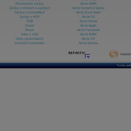
Ekonomické zprávy
Akcie NWR
Zprávy o měnách a sazbách
Akcie Komerční banka
Zprávy o komoditách
Akcie Erste Bank
Zprávy o HDP
Akcie O2
ČNB
Akcie Kofola
Grexit
Akcie Apple
Brexit
Akcie Facebook
Volby v USA
Akcie BMW
Video zpravodajství
Akcie GE
Investiční komentáře
Akcie Moneta
Tvorba apl