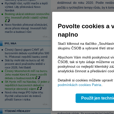
dotáhnout do roku 2020. Podle nedáv
Rychlejší růst, vyšší marže a lepší
výhled. Lilly překonává Novo
počítá s rychlejšími tempy růstu, by k tom
Nordisk
Booking ukázal odolnost cestovního
Pozice Švýcarska se podle výčtu hrubýc
trhu. Investoři přešli i slabší výhled
hodnotě 2,8 bilionu
USD
, z čehož 
Povolte cookies a 
Novo Nordisk překonal očekávání,
jednoznačnou jedničkou. Na trhu úložišť 
akcie přesto klesají. Investoři řeší
8,15 bilionu
USD
, má 34% podíl. Velká
marže a budoucí růst
naplno
stovek miliard
USD
.
více...
Stačí kliknout na tlačítko „Souhla
IPO, M&A
Singapur se stává magnetem pro pení
skupinu ČSOB a vybrané třetí stran
Čínský čipový gigant CXMT při
jihovýchodní Asie, kde žije zhruba 600 
burzovním debutu vystřelil přes 500
jsou schopné přestát útlum globální ek
%. Překonal i největší banku země
Abychom Vám mohli poskytnout víc
Stát by mohl dát na burzu až 40
Podle statistik singapurské centrál
ČSOB, tak si tyto údaje můžeme vz
procent akcií pražského letiště v
spravovaných v domácích finančních insti
poskytnout co nejlepší klientský zá
roce 2028, řekl Babiš
analytická činnost a předávání coo
Čínský Moonshot AI míří na burzu.
Jeho model Kimi K3 znovu rozvířil
Bankéři také úspěch městského státu při
debatu o budoucnosti AI
Detailně si cookies můžete upravit
ukládat část majetku mimo Hongkong, kde 
SK Hynix míří na Nasdaq. O jeden z
podmínkách cookies Patria
.
Ta v minulosti v zacházení s multimil
největších burzovních debutů v
historii je obrovský zájem
slitování.
Nová vlna mega IPO hýbe trhy.
Rychlé zařazování do indexů
Použít jen techn
I Singapur se nicméně musí přizpůsobit
přináší šance i rizika
souladu se snahami skupiny zemí G20 mě
více...
vystopovat podezřelé finanční toky a
TÝDENNÍ PŘEHLEDY