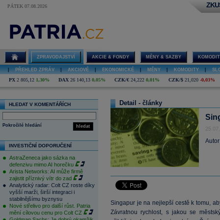
ZKU
PÁTEK 07.08.2026
ZPRAVODAJSTVÍ
AKCIE & FONDY
MĚNY & SAZBY
KOMODIT
|
PŘEHLED ZPRÁV
|
AKCIOVÉ
|
EKONOMICKÉ
|
MĚNY
|
KOMODITY
|
SL
PX
2 805,12
1,30%
DAX
26 140,13
0,05%
CZK/€
24,222
0,01%
CZK/$
21,020
-0,03%
Detail - články
HLEDAT V KOMENTÁŘÍCH
Sin
Pokročilé hledání
hledat
25.07
Autor
INVESTIČNÍ DOPORUČENÍ
AstraZeneca jako sázka na
defenzivu mimo AI horečku
Arista Networks: AI může firmě
zajistit příznivý vítr do zad
Analytický radar: Colt CZ roste díky
vyšší marži, širší integraci i
stabilnějšímu byznysu
Singapur je na nejlepší cestě k tomu, a
Nové střelivo pro další růst. Patria
Závratnou rychlost, s jakou se městský
mění cílovou cenu pro Colt CZ
Goldman Sachs: Je dobrý okamžik