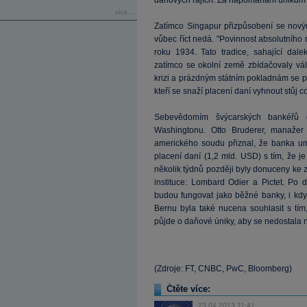
daňových rájích. Za napomáhání únikům 
více...
Zatímco Singapur přizpůsobení se nov
vůbec říct nedá. "Povinnost absolutního 
roku 1934. Tato tradice, sahající dal
zatímco se okolní země zbídačovaly vá
krizi a prázdným státním pokladnám se po
kteří se snaží placení daní vyhnout stůj co
Sebevědomím švýcarských bankéřů o
Washingtonu. Otto Bruderer, manažer
amerického soudu přiznal, že banka u
placení daní (1,2 mld. USD) s tím, že 
několik týdnů později byly donuceny ke 
instituce: Lombard Odier a Pictet. Po 
budou fungovat jako běžné banky, i kdy
Bernu byla také nucena souhlasit s tím
půjde o daňové úniky, aby se nedostala 
(Zdroje: FT, CNBC, PwC, Bloomberg)
Čtěte více:
23.04.2013 11:41