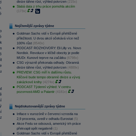
divize táhne růst, výhled potvrzen
(215x)
d
Slabá data z trhu práce pomohla akciím
.
(173x)
é
Nejčtenější zprávy týdne
o
Goldman Sachs vidí v Evropě přehlížené
é
příležitosti. U dvou akcií očekává více než
k
100% růst
(8540x)
m
PODCAST ROZHOVORY: Eli Lilly vs. Novo
Nordisk. Revoluce v léčbě obezity je podle
B
MUDr. Kunové teprve na začátku
(6798x)
ít
CSG výrazně překonala odhady. Obranná
ve
divize táhne růst, výhled potvrzen
(4889x)
u
PREVIEW: CSG míří k dalšímu růstu.
Klíčové bude tempo obranné divize a vývoj
zakázkové knihy
(4274x)
PODCAST Týdenní výhled: V centru
t
pozornosti AMD a Palantir
(4181x)
ě
í
ý
Nejdiskutovanější zprávy týdne
í
Inflace v eurozóně v červenci vzrostla na
z
2,9 procenta, uvedl v odhadu Eurostat
(5)
Akce Fedu se odsouvá, americký trh práce
překvapil opět negativně
(1)
Goldman Sachs vidí v Evropě přehlížené