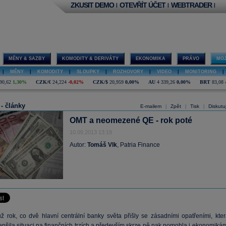
ZKUSIT DEMO
OTEVŘÍT ÚČET
WEBTRADER
|
|
|
MĚNY & SAZBY
KOMODITY & DERIVÁTY
EKONOMIKA
PRÁVO
MOJ
|
MĚNY
|
KOMODITY
|
SLOUPKY
|
ROZHOVORY
|
VIDEO
|
MONITORING
|
90,62
1,30%
CZK/€
24,224
-0,02%
CZK/$
20,959
0,00%
AU
4 339,26
0,00%
BRT
83,08
 - články
E-mailem
Zpět
Tisk
Diskutu
|
|
|
OMT a neomezené QE - rok poté
10.09.2013 13:19
Autor:
Tomáš Vlk
, Patria Finance
ž rok, co dvě hlavní centrální banky světa přišly se zásadními opatřeními, kter
epšila situaci na finančních trzích a především skrze ně pak pomohla i ekonomikám