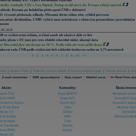
merční banka, a.s.: Výpis z obchodního rejstříku
sledky oznámily CSG a Gen Digital, Trump uvalil nová cla. Evropa zahájí opatrně
zbřesk: Koruna po holubičím překvapení ČNB v defenzivě
G výrazně překonala odhady. Obranná divize táhne růst, výhled potvrzen
pen přeje dividendám. CNBC vybírá mezi aristokraty s růstovým potenciálem i pravidelným
nosem
.08.2026
B ve vyčkávacím režimu, zvýšení sazeb ale zůstává dále ve hře
soby plynu v EU jsou pro toto období rekordně nízké, ukazují data
st MercadoLibre akceleruje na 50 %. Podle trhu ale roste příliš draze
nkovní rada ČNB podle očekávání drží základní úrokovou sazbu na 3,75 procentech
1
2
3
4
5
6
7
8
9
10
>>
atria
|
Kariéra v Patrii
|
Podmínky užívání stránek
|
Ochrana osobních údajů
|
Pravidla diskuse
|
Inve
|
|
|
|
|
E-mail newsletter
SMS zpravodajství
Data export
Mobilní verze
R
=
Real-Time dat
Akcie:
Komodity:
Škola invest
Akcie ČEZ
Ropa BRENT
Akademie inves
kcie NWR
Ropa WTI
Investiční stra
Komerční banka
Zemní plyn
Investiční dopo
ie Erste Bank
Zlato
Akciový slov
Akcie O2
Stříbro
Semináře
kcie Kofola
Měď
Měnová kalku
kcie Apple
Cukr
ie Facebook
Bavlna
kcie BMW
Kakao
Akcie GE