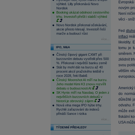
Evropská 
výhled. Lilly překonává Novo
novým pr
Nordisk
Booking ukázal odolnost cestovního
Není ničí
trhu. Investoři přešli i slabší výhled
věci - sní
Novo Nordisk překonal očekávání,
akcie přesto klesají. Investoři řeší
Fed
dluho
marže a budoucí růst
inflaci
reál
více...
likvidity.
IPO, M&A
tomu je t
směrem. N
Čínský čipový gigant CXMT při
burzovním debutu vystřelil přes 500
zklidnit t
%. Překonal i největší banku země
svou polit
Stát by mohl dát na burzu až 40
větším vl
procent akcií pražského letiště v
roce 2028, řekl Babiš
evropskou
Čínský Moonshot AI míří na burzu.
Jeho model Kimi K3 znovu rozvířil
Americký 
debatu o budoucnosti AI
SK Hynix míří na Nasdaq. O jeden z
do normá
největších burzovních debutů v
důležité 
historii je obrovský zájem
odvahu. F
Nová vlna mega IPO hýbe trhy.
Rychlé zařazování do indexů
může exit
přináší šance i rizika
fiskální 
více...
USA může 
TÝDENNÍ PŘEHLEDY