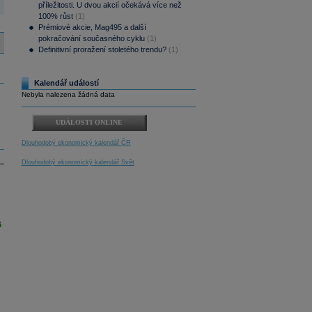
příležitosti. U dvou akcií očekává více než
100% růst
(1)
Prémiové akcie, Mag495 a další
pokračování současného cyklu
(1)
Definitivní proražení stoletého trendu?
(1)
Kalendář událostí
Nebyla nalezena žádná data
UDÁLOSTI ONLINE
Dlouhodobý ekonomický kalendář ČR
Dlouhodobý ekonomický kalendář Svět
i