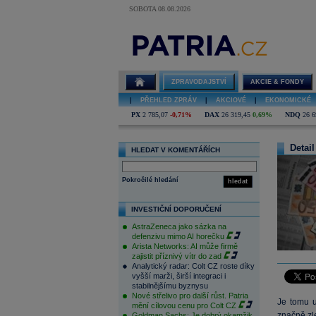
SOBOTA 08.08.2026
ZPRAVODAJSTVÍ
AKCIE & FONDY
|
PŘEHLED ZPRÁV
|
AKCIOVÉ
|
EKONOMICKÉ
PX
2 785,07
-0,71%
DAX
26 319,45
0,69%
NDQ
26 6
Detail
HLEDAT V KOMENTÁŘÍCH
Pokročilé hledání
hledat
INVESTIČNÍ DOPORUČENÍ
AstraZeneca jako sázka na
defenzivu mimo AI horečku
Arista Networks: AI může firmě
zajistit příznivý vítr do zad
Analytický radar: Colt CZ roste díky
vyšší marži, širší integraci i
stabilnějšímu byznysu
Nové střelivo pro další růst. Patria
Je tomu u
mění cílovou cenu pro Colt CZ
značně zl
Goldman Sachs: Je dobrý okamžik