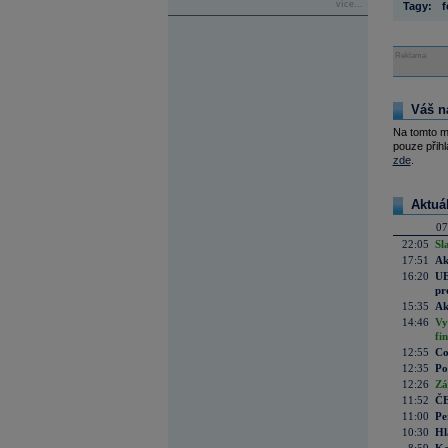
více...
Tagy:
f
Reklama
Váš n
Na tomto m
pouze přihl
zde
.
Aktuá
07
22:05
Sl
17:51
Ak
16:20
UE
pr
15:35
Ak
14:46
Vy
fi
12:55
Co
12:35
Po
12:26
Zá
11:52
ČE
11:00
Pe
10:30
Hl