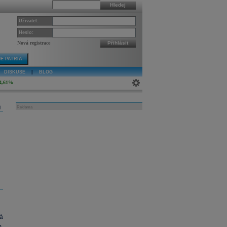
Hledej
Uživatel:
Heslo:
Nová registrace
Přihlásit
E PATRIA
DISKUSE
|
BLOG
4,61%
j
Reklama
á
.