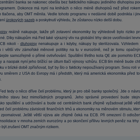
centrální banka se nakonec obešla bez faktického nákupu jediného dluhopisu po
ogramem. Dokonce má nyní na knihách o něco méně dluhopisů než před rokem
m tlačena, aby OMT měnila. Vedle tohoto programu v nedávné době podnikla i jin
žení
úrokových
sazeb
a poskytnutí výhledu, že zůstanou nízko delší dobu.
pisy
reálně nakupuje, takže při zotavení ekonomiky by výhledově bylo riziko pr
né. Díky nákupům má Fed také výrazný vliv na globální trhy skrze uvolňování levn
 ECB nikoli -
dluhopisy
nenakupuje a i kdyby, nákupy by sterilizovala. Vzhledem 
u i větší vliv zámořské měnové politiky na tu v eurozóně, než je tomu opačný
ejde samozřejmě o přímé ovlivňování. Spuštění třetího kola QE ale pomohlo EC
rhy a naopak nyní jeho blížící se útlum tlačí výnosy vzhůru. ECB tím méně bude cht
iku v blízké době zpřísňovat, byť by šlo o fakticky nepoužívaný program. Svou roli 
ivu směrem z USA do Evropy má i předstih, který má americká ekonomika před to
.
Fed tedy o něco dříve čelí problému, který je pro obě banky společný. Jde o návra
lního stavu bez mimořádných programů. Jeho správné provedení bude stejn
jako spuštění a udržování a bude od centrálních bank zřejmě vyžadovat ještě větš
ed čelí problému závislosti finančních trhů a ekonomiky na měnovém stimulu, kter
 zpomalovat. Ještě větší výzva ale zřejmě čeká na ECB. Při omezení či odložen
konsolidace v mnoha zemích eurozóny a po skončení přílivu levných peněz na trhy 
být zrušení OMT značným rizikem.