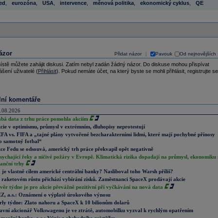
ed
,
eurozóna
,
USA
,
intervence
,
měnová politika
,
ekonomický cyklus
,
QE
ázor
Přidat názor
Pavouk
Od nejnovějších
|
ístě můžete zahájit diskusi. Zatím nebyl zadán žádný názor. Do diskuse mohou přispívat
ášení uživatelé (
Přihlásit
). Pokud nemáte účet, na který byste se mohli přihlásit, registrujte se
lní komentáře
.08.2026
abá data z trhu práce pomohla akciím
cie v optimismu, průmysl v extrémním, dluhopisy neprotestují
FA vs. FIFA a „tajné plány vytvořené bezcharakterními lidmi, které mají pochybné přínosy
o samotný fotbal“
ce Fedu se odsouvá, americký trh práce překvapil opět negativně
sychající řeky a ničivé požáry v Evropě. Klimatická rizika dopadají na průmysl, ekonomiku 
nanční trhy
 je vlastně cílem americké centrální banky? Nasliboval toho Warsh příliš?
 raketovém růstu přichází vybírání zisků. Zaměstnanci SpaceX prodávají akcie
věr týdne je pro akcie převážně pozitivní při vyčkávání na nová data
Z, a.s.: Oznámení o výplatě úrokového výnosu
rly týdne: Zlato nahoru a SpaceX k 10 bilionům dolarů
avní akcionář Volkswagenu je ve ztrátě, automobilku vyzval k rychlým opatřením