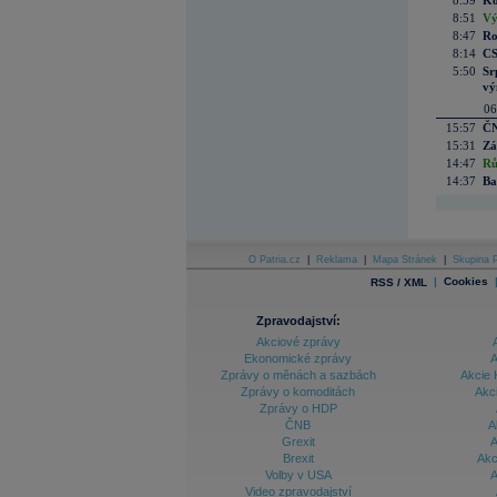
8:59
Ko
8:51
Vý
8:47
Ro
8:14
CS
5:50
Sr
vý
06
15:57
ČN
15:31
Zá
14:47
Rů
14:37
Ba
O Patria.cz
|
Reklama
|
Mapa Stránek
|
Skupina P
|
Cookies
RSS / XML
Zpravodajství:
Akciové zprávy
Ekonomické zprávy
A
Zprávy o měnách a sazbách
Akcie 
Zprávy o komoditách
Akc
Zprávy o HDP
ČNB
A
Grexit
A
Brexit
Akc
Volby v USA
A
Video zpravodajství