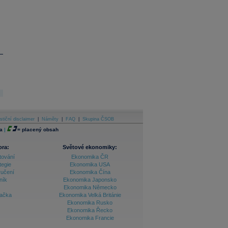
stiční disclaimer
|
Náměty
|
FAQ
|
Skupina ČSOB
a
|
=
placený obsah
ora:
Světové ekonomiky:
tování
Ekonomika ČR
tegie
Ekonomika USA
ručení
Ekonomika Čína
ník
Ekonomika Japonsko
Ekonomika Německo
lačka
Ekonomika Velká Británie
Ekonomika Rusko
Ekonomika Řecko
Ekonomika Francie