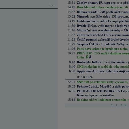
15:31
Zásoby plynu v EU jsou pro toto obdo
více...
14:47
Růst MercadoLibre akceleruje na 50 %
14:37
Bankovní rada ČNB podle očekávání 
13:32
Nintendo navýšilo zisk o 150 procen
13:19
Goldman Sachs vidí v Evropě přehlíže
11:59
Rychlejší růst, vyšší marže a lepší v
11:40
Meziroční růst stavební výroby v ČR
11:37
Zahraniční obchod ČR v červnu skonč
11:35
Český průmysl zakončil druhé čtvrtlet
11:29
Skupina ČSOB v 1. pololetí: Velký zá
11:26
Paměťový sektor je brzda pro techy,
10:27
PREVIEW: CSG míří k dalšímu růstu.
knihy
8:43
Rozbřesk: Inflace v červenci mírně v
8:40
ČNB rozhodne o sazbách, trhy mezitím
6:08
Apple není AI firma. Jeho síla stojí n
05.08.2026
22:01
S&P 500 po rekordní rally vyčkával,
18:03
Prémiové akcie, Mag495 a další pokr
16:05
PODCAST ROZHOVORY: Eli Lilly vs. 
Kunové teprve na začátku
15:18
Booking ukázal odolnost cestovního trh
1
2
3
4