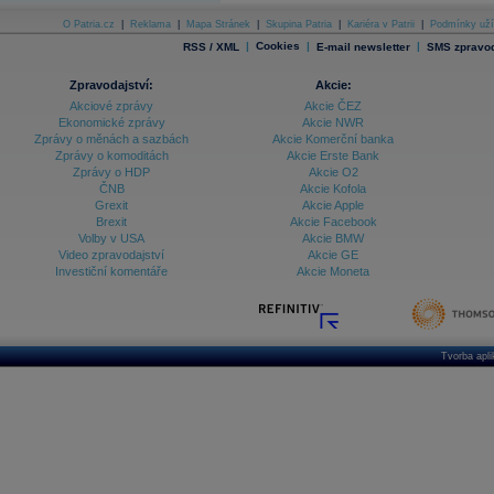
O Patria.cz
|
Reklama
|
Mapa Stránek
|
Skupina Patria
|
Kariéra v Patrii
|
Podmínky uží
|
Cookies
|
|
RSS / XML
E-mail newsletter
SMS zpravod
Zpravodajství:
Akcie:
Akciové zprávy
Akcie ČEZ
Ekonomické zprávy
Akcie NWR
Zprávy o měnách a sazbách
Akcie Komerční banka
Zprávy o komoditách
Akcie Erste Bank
Zprávy o HDP
Akcie O2
ČNB
Akcie Kofola
Grexit
Akcie Apple
Brexit
Akcie Facebook
Volby v USA
Akcie BMW
Video zpravodajství
Akcie GE
Investiční komentáře
Akcie Moneta
Tvorba apl