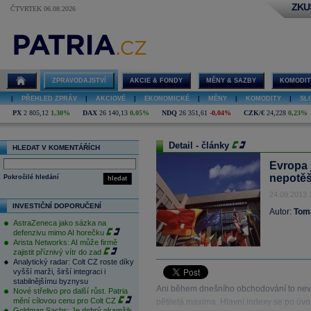
ZKU
ČTVRTEK 06.08.2026
ZPRAVODAJSTVÍ
AKCIE & FONDY
MĚNY & SAZBY
KOMODIT
|
PŘEHLED ZPRÁV
|
AKCIOVÉ
|
EKONOMICKÉ
|
MĚNY
|
KOMODITY
|
SL
PX
2 805,12
1,30%
DAX
26 140,13
0,05%
NDQ
26 351,61
-0,04%
CZK/€
24,228
0,23%
Detail - články
HLEDAT V KOMENTÁŘÍCH
Evropa 
nepotěš
Pokročilé hledání
hledat
24.09.2013 
INVESTIČNÍ DOPORUČENÍ
Autor:
Tom
AstraZeneca jako sázka na
defenzivu mimo AI horečku
Arista Networks: AI může firmě
zajistit příznivý vítr do zad
Analytický radar: Colt CZ roste díky
vyšší marži, širší integraci i
stabilnějšímu byznysu
Ani během dnešního obchodování to nevy
Nové střelivo pro další růst. Patria
mění cílovou cenu pro Colt CZ
pětiletá maxima. Hlavní indexy se po úvod
Goldman Sachs: Je dobrý okamžik