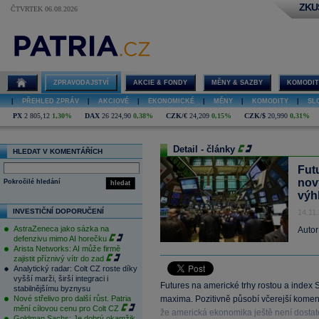
ZKU
ČTVRTEK 06.08.2026
ZPRAVODAJSTVÍ
AKCIE & FONDY
MĚNY & SAZBY
KOMODIT
|
PŘEHLED ZPRÁV
|
AKCIOVÉ
|
EKONOMICKÉ
|
MĚNY
|
KOMODITY
|
SL
PX
2 805,12
1,30%
DAX
26 224,90
0,38%
CZK/€
24,209
0,15%
CZK/$
20,990
0,31%
Detail - články
HLEDAT V KOMENTÁŘÍCH
Futu
nov
Pokročilé hledání
hledat
výh
INVESTIČNÍ DOPORUČENÍ
14.11
AstraZeneca jako sázka na
Autor
defenzivu mimo AI horečku
Arista Networks: AI může firmě
zajistit příznivý vítr do zad
Analytický radar: Colt CZ roste díky
vyšší marži, širší integraci i
Futures na americké trhy rostou a index S
stabilnějšímu byznysu
Nové střelivo pro další růst. Patria
maxima. Pozitivně působí včerejší koment
mění cílovou cenu pro Colt CZ
že americká ekonomika ještě není dostat
Goldman Sachs: Je dobrý okamžik