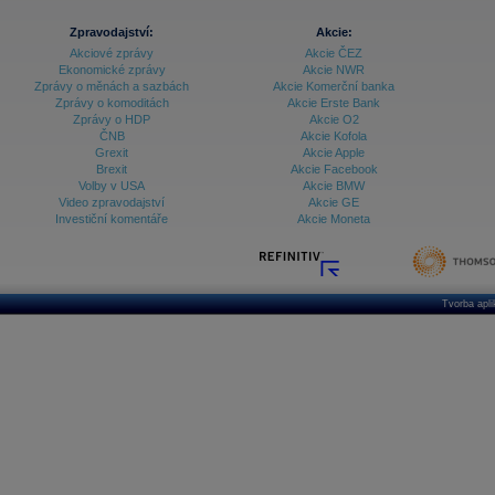
Zpravodajství:
Akcie:
Akciové zprávy
Akcie ČEZ
Ekonomické zprávy
Akcie NWR
Zprávy o měnách a sazbách
Akcie Komerční banka
Zprávy o komoditách
Akcie Erste Bank
Zprávy o HDP
Akcie O2
ČNB
Akcie Kofola
Grexit
Akcie Apple
Brexit
Akcie Facebook
Volby v USA
Akcie BMW
Video zpravodajství
Akcie GE
Investiční komentáře
Akcie Moneta
Tvorba apl