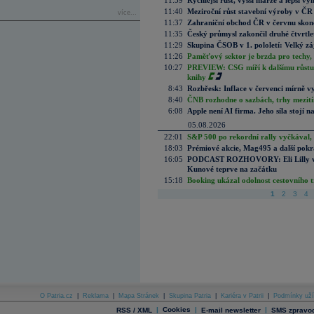
11:59
Rychlejší růst, vyšší marže a lepší v
11:40
Meziroční růst stavební výroby v ČR
více...
11:37
Zahraniční obchod ČR v červnu skonč
11:35
Český průmysl zakončil druhé čtvrtlet
11:29
Skupina ČSOB v 1. pololetí: Velký zá
11:26
Paměťový sektor je brzda pro techy,
10:27
PREVIEW: CSG míří k dalšímu růstu.
knihy
8:43
Rozbřesk: Inflace v červenci mírně v
8:40
ČNB rozhodne o sazbách, trhy mezitím
6:08
Apple není AI firma. Jeho síla stojí n
05.08.2026
22:01
S&P 500 po rekordní rally vyčkával,
18:03
Prémiové akcie, Mag495 a další pokr
16:05
PODCAST ROZHOVORY: Eli Lilly vs. 
Kunové teprve na začátku
15:18
Booking ukázal odolnost cestovního trh
1
2
3
4
O Patria.cz
|
Reklama
|
Mapa Stránek
|
Skupina Patria
|
Kariéra v Patrii
|
Podmínky uží
|
Cookies
|
|
RSS / XML
E-mail newsletter
SMS zpravod