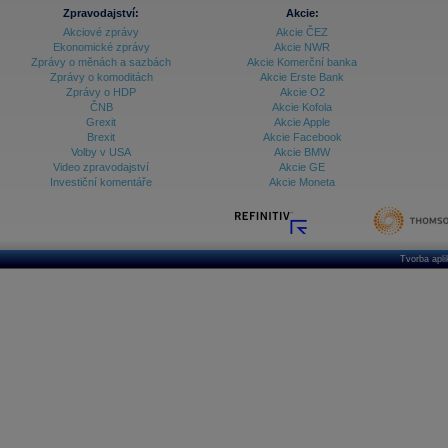
Zpravodajství:
Akcie:
Akciové zprávy
Akcie ČEZ
Ekonomické zprávy
Akcie NWR
Zprávy o měnách a sazbách
Akcie Komerční banka
Zprávy o komoditách
Akcie Erste Bank
Zprávy o HDP
Akcie O2
ČNB
Akcie Kofola
Grexit
Akcie Apple
Brexit
Akcie Facebook
Volby v USA
Akcie BMW
Video zpravodajství
Akcie GE
Investiční komentáře
Akcie Moneta
Tvorba apl