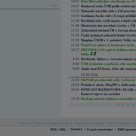
14:47
Růst MercadoLibre akceleruje na 50 %
více...
14:37
Bankovní rada ČNB podle očekávání 
13:32
Nintendo navýšilo zisk o 150 procen
13:19
Goldman Sachs vidí v Evropě přehlíže
11:59
Rychlejší růst, vyšší marže a lepší v
11:40
Meziroční růst stavební výroby v ČR
11:37
Zahraniční obchod ČR v červnu skonč
11:35
Český průmysl zakončil druhé čtvrtlet
11:29
Skupina ČSOB v 1. pololetí: Velký zá
11:26
Paměťový sektor je brzda pro techy,
10:27
PREVIEW: CSG míří k dalšímu růstu.
knihy
8:43
Rozbřesk: Inflace v červenci mírně v
8:40
ČNB rozhodne o sazbách, trhy mezitím
6:08
Apple není AI firma. Jeho síla stojí n
05.08.2026
22:01
S&P 500 po rekordní rally vyčkával,
18:03
Prémiové akcie, Mag495 a další pokr
16:05
PODCAST ROZHOVORY: Eli Lilly vs. 
Kunové teprve na začátku
15:18
Booking ukázal odolnost cestovního trh
1
2
3
4
O Patria.cz
|
Reklama
|
Mapa Stránek
|
Skupina Patria
|
Kariéra v Patrii
|
Podmínky uží
|
Cookies
|
|
RSS / XML
E-mail newsletter
SMS zpravod