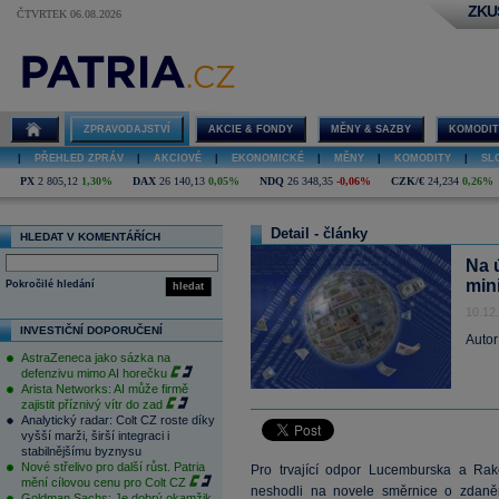
ZKU
ČTVRTEK 06.08.2026
ZPRAVODAJSTVÍ
AKCIE & FONDY
MĚNY & SAZBY
KOMODIT
|
PŘEHLED ZPRÁV
|
AKCIOVÉ
|
EKONOMICKÉ
|
MĚNY
|
KOMODITY
|
SL
PX
2 805,12
1,30%
DAX
26 140,13
0,05%
NDQ
26 348,35
-0,06%
CZK/€
24,234
0,26%
Detail - články
HLEDAT V KOMENTÁŘÍCH
Na 
mini
Pokročilé hledání
hledat
10.12
INVESTIČNÍ DOPORUČENÍ
Autor
AstraZeneca jako sázka na
defenzivu mimo AI horečku
Arista Networks: AI může firmě
zajistit příznivý vítr do zad
Analytický radar: Colt CZ roste díky
vyšší marži, širší integraci i
stabilnějšímu byznysu
Nové střelivo pro další růst. Patria
Pro trvající odpor Lucemburska a Rak
mění cílovou cenu pro Colt CZ
neshodli na novele směrnice o zdan
Goldman Sachs: Je dobrý okamžik