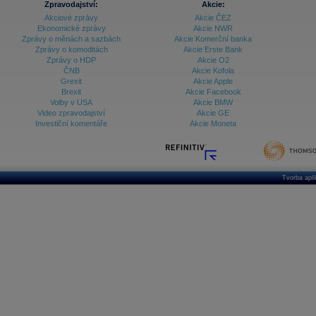
Zpravodajství:
Akcie:
Akciové zprávy
Akcie ČEZ
Ekonomické zprávy
Akcie NWR
Zprávy o měnách a sazbách
Akcie Komerční banka
Zprávy o komoditách
Akcie Erste Bank
Zprávy o HDP
Akcie O2
ČNB
Akcie Kofola
Grexit
Akcie Apple
Brexit
Akcie Facebook
Volby v USA
Akcie BMW
Video zpravodajství
Akcie GE
Investiční komentáře
Akcie Moneta
Tvorba apl