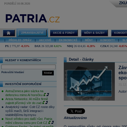
ZKU
PONDĚLÍ 10.08.2026
ZPRAVODAJSTVÍ
AKCIE & FONDY
MĚNY & SAZBY
KOMODIT
|
PŘEHLED ZPRÁV
|
AKCIOVÉ
|
EKONOMICKÉ
|
MĚNY
|
KOMODITY
|
SL
PX
2 775,97
-0,33%
DAX
26 323,88
0,02%
NDQ
26 614,65
-0,28%
CZK/€
24,240
-0,05
Detail - články
HLEDAT V KOMENTÁŘÍCH
Záv
eko
Pokročilé hledání
hledat
spo
INVESTIČNÍ DOPORUČENÍ
31.12
AstraZeneca jako sázka na
Autor
defenzivu mimo AI horečku
Arista Networks: AI může firmě
zajistit příznivý vítr do zad
Analytický radar: Colt CZ roste díky
vyšší marži, širší integraci i
stabilnějšímu byznysu
Aktualizováno
Nové střelivo pro další růst. Patria
mění cílovou cenu pro Colt CZ
O nejprudším růstu od února roku 200
Goldman Sachs: Je dobrý okamžik