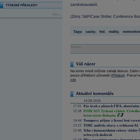
zaměstnavatelů.
TÝDENNÍ PŘEHLEDY
více...
(Zdroj: S&P/Case Shiller, Conference Bo
Tagy:
sazby
,
fed
,
reality
,
nemovitos
Reklama
Váš názor
Na tomto místě můžete zahájit diskusi. Zatím
pouze přihlášení uživatelé (
Přihlásit
). Pokud ne
zde
.
Aktuální komentáře
10.08.2026
17:01
Pár úvah o plánech FIFA, skutečném 
15:38
PODCAST Týdenní výhled: Výsledková
brání státní dluhopisy
14:44
Trumpovy příjmy z licencí loni vzros
13:25
TSMC umlčela obavy z ochlazení AI. T
12:40
Trhu s humanoidními roboty vládne Čí
světových dodávek
11:19
Míra nezaměstnanosti v červenci stou