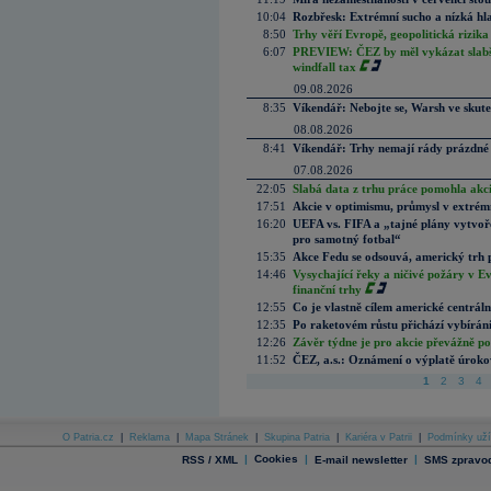
10:04
Rozbřesk: Extrémní sucho a nízká hl
8:50
Trhy věří Evropě, geopolitická rizika
6:07
PREVIEW: ČEZ by měl vykázat slabší 
windfall tax
09.08.2026
8:35
Víkendář: Nebojte se, Warsh ve skute
08.08.2026
8:41
Víkendář: Trhy nemají rády prázdné 
07.08.2026
22:05
Slabá data z trhu práce pomohla akc
17:51
Akcie v optimismu, průmysl v extrémn
16:20
UEFA vs. FIFA a „tajné plány vytvoř
pro samotný fotbal“
15:35
Akce Fedu se odsouvá, americký trh 
14:46
Vysychající řeky a ničivé požáry v E
finanční trhy
12:55
Co je vlastně cílem americké centrál
12:35
Po raketovém růstu přichází vybírán
12:26
Závěr týdne je pro akcie převážně po
11:52
ČEZ, a.s.: Oznámení o výplatě úrok
1
2
3
4
O Patria.cz
|
Reklama
|
Mapa Stránek
|
Skupina Patria
|
Kariéra v Patrii
|
Podmínky uží
|
Cookies
|
|
RSS / XML
E-mail newsletter
SMS zpravod