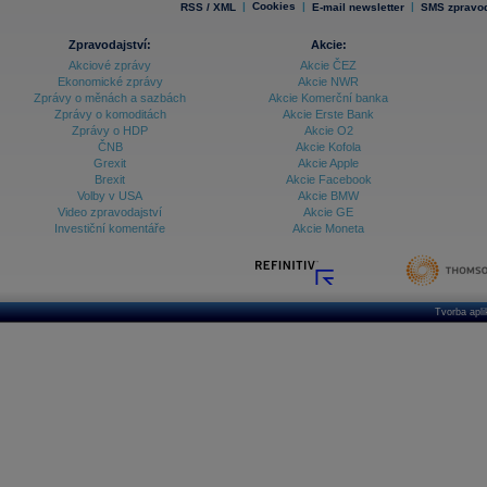
|
Cookies
|
|
RSS / XML
E-mail newsletter
SMS zpravod
Zpravodajství:
Akcie:
Akciové zprávy
Akcie ČEZ
Ekonomické zprávy
Akcie NWR
Zprávy o měnách a sazbách
Akcie Komerční banka
Zprávy o komoditách
Akcie Erste Bank
Zprávy o HDP
Akcie O2
ČNB
Akcie Kofola
Grexit
Akcie Apple
Brexit
Akcie Facebook
Volby v USA
Akcie BMW
Video zpravodajství
Akcie GE
Investiční komentáře
Akcie Moneta
Tvorba apl