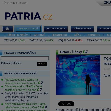
ZKU
ČTVRTEK 06.08.2026
ZPRAVODAJSTVÍ
AKCIE & FONDY
MĚNY & SAZBY
KOMODIT
|
PŘEHLED ZPRÁV
|
AKCIOVÉ
|
EKONOMICKÉ
|
MĚNY
|
KOMODITY
|
SL
PX
2 805,12
1,30%
DAX
26 140,13
0,05%
NDQ
26 343,92
-0,07%
CZK/€
24,222
0,21%
Detail - články
HLEDAT V KOMENTÁŘÍCH
Týd
roz
Pokročilé hledání
hledat
24.01
INVESTIČNÍ DOPORUČENÍ
Autor
AstraZeneca jako sázka na
defenzivu mimo AI horečku
Arista Networks: AI může firmě
zajistit příznivý vítr do zad
Analytický radar: Colt CZ roste díky
vyšší marži, širší integraci i
stabilnějšímu byznysu
Nové střelivo pro další růst. Patria
mění cílovou cenu pro Colt CZ
Koruna za končící týden registruje další m
Goldman Sachs: Je dobrý okamžik