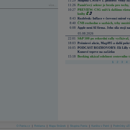
11:29
Skupina ČSOB v 1. pololetí: Velký zá
11:26
Paměťový sektor je brzda pro techy,
více...
10:27
PREVIEW: CSG míří k dalšímu růstu.
knihy
8:43
Rozbřesk: Inflace v červenci mírně v
8:40
ČNB rozhodne o sazbách, trhy mezitím
6:08
Apple není AI firma. Jeho síla stojí n
05.08.2026
22:01
S&P 500 po rekordní rally vyčkával,
18:03
Prémiové akcie, Mag495 a další pokr
16:05
PODCAST ROZHOVORY: Eli Lilly vs. 
Kunové teprve na začátku
15:18
Booking ukázal odolnost cestovního trh
1
2
3
4
O Patria.cz
|
Reklama
|
Mapa Stránek
|
Skupina Patria
|
Kariéra v Patrii
|
Podmínky uží