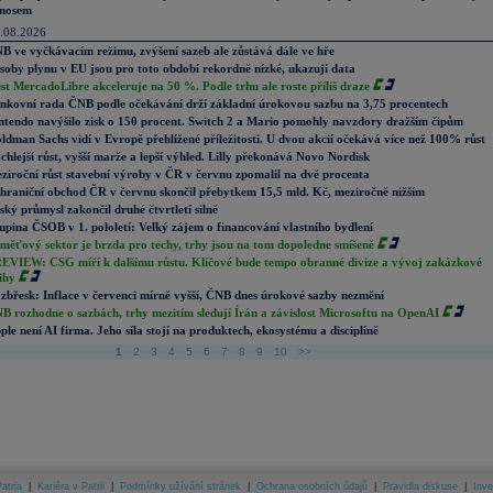
nosem
.08.2026
B ve vyčkávacím režimu, zvýšení sazeb ale zůstává dále ve hře
soby plynu v EU jsou pro toto období rekordně nízké, ukazují data
st MercadoLibre akceleruje na 50 %. Podle trhu ale roste příliš draze
nkovní rada ČNB podle očekávání drží základní úrokovou sazbu na 3,75 procentech
ntendo navýšilo zisk o 150 procent. Switch 2 a Mario pomohly navzdory dražším čipům
ldman Sachs vidí v Evropě přehlížené příležitosti. U dvou akcií očekává více než 100% růst
chlejší růst, vyšší marže a lepší výhled. Lilly překonává Novo Nordisk
ziroční růst stavební výroby v ČR v červnu zpomalil na dvě procenta
hraniční obchod ČR v červnu skončil přebytkem 15,5 mld. Kč, meziročně nižším
ský průmysl zakončil druhé čtvrtletí silně
upina ČSOB v 1. pololetí: Velký zájem o financování vlastního bydlení
měťový sektor je brzda pro techy, trhy jsou na tom dopoledne smíšeně
EVIEW: CSG míří k dalšímu růstu. Klíčové bude tempo obranné divize a vývoj zakázkové
ihy
zbřesk: Inflace v červenci mírně vyšší, ČNB dnes úrokové sazby nezmění
B rozhodne o sazbách, trhy mezitím sledují Írán a závislost Microsoftu na OpenAI
ple není AI firma. Jeho síla stojí na produktech, ekosystému a disciplíně
1
2
3
4
5
6
7
8
9
10
>>
atria
|
Kariéra v Patrii
|
Podmínky užívání stránek
|
Ochrana osobních údajů
|
Pravidla diskuse
|
Inve