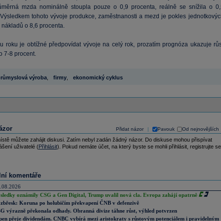
měrná mzda nominálně stoupla pouze o 0,9 procenta, reálně se snížila o 0,
 Výsledkem tohoto vývoje produkce, zaměstnanosti a mezd je pokles jednotkovýc
nákladů o 8,6 procenta.
u roku je obtížné předpovídat vývoje na celý rok, prozatím prognóza ukazuje růs
o 7-8 procent.
růmyslová výroba
,
firmy
,
ekonomický cyklus
ázor
Přidat názor
Pavouk
Od nejnovějších
|
ístě můžete zahájit diskusi. Zatím nebyl zadán žádný názor. Do diskuse mohou přispívat
ášení uživatelé (
Přihlásit
). Pokud nemáte účet, na který byste se mohli přihlásit, registrujte se
lní komentáře
.08.2026
sledky oznámily CSG a Gen Digital, Trump uvalil nová cla. Evropa zahájí opatrně
zbřesk: Koruna po holubičím překvapení ČNB v defenzivě
G výrazně překonala odhady. Obranná divize táhne růst, výhled potvrzen
pen přeje dividendám. CNBC vybírá mezi aristokraty s růstovým potenciálem i pravidelným