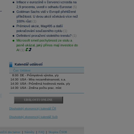
Inflace v eurozóně v červenci vzrostla na
2,9 procenta, uvedl v odhadu Eurostat
(5)
Goldman Sachs vidí v Evropě přehlížené
příležitosti. U dvou akcií očekává více než
100% růst
(1)
Prémiové akcie, Mag495 a další
pokračování současného cyklu
(1)
Definitivní proražení stoletého trendu?
(1)
Microsoft smetl pochybnosti ze stolu a
jasně ukázal, jaký přínos mají investice do
AI
(1)
Kalendář událostí
Čas
Událost
8:00
DE - Průmyslová výroba, y/y
14:30
USA - Míra nezaměstnanosti, s.a.
14:30
USA - Průměrná hodinová mzda, y/y
14:30
USA - Změna počtu prac. míst
UDÁLOSTI ONLINE
Dlouhodobý ekonomický kalendář ČR
Dlouhodobý ekonomický kalendář Svět
stiční disclaimer
|
Náměty
|
FAQ
|
Skupina ČSOB