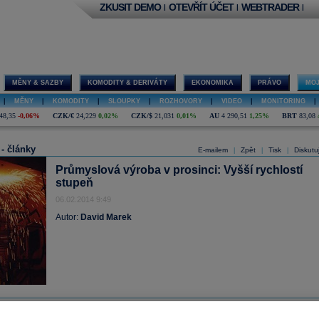
ZKUSIT DEMO
OTEVŘÍT ÚČET
WEBTRADER
|
|
|
MĚNY & SAZBY
KOMODITY & DERIVÁTY
EKONOMIKA
PRÁVO
MOJ
|
MĚNY
|
KOMODITY
|
SLOUPKY
|
ROZHOVORY
|
VIDEO
|
MONITORING
|
48,35
-0,06%
CZK/€
24,229
0,02%
CZK/$
21,031
0,01%
AU
4 290,51
1,25%
BRT
83,08
 - články
E-mailem
Zpět
Tisk
Diskutu
|
|
|
Průmyslová výroba v prosinci: Vyšší rychlostí
stupeň
06.02.2014 9:49
Autor:
David Marek