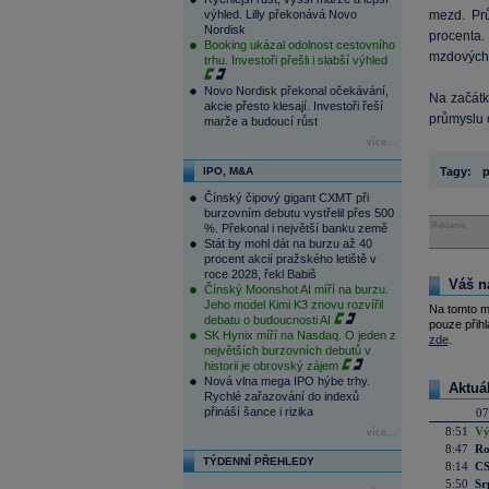
výhled. Lilly překonává Novo
mezd. Prů
Nordisk
procenta.
Booking ukázal odolnost cestovního
mzdových 
trhu. Investoři přešli i slabší výhled
Novo Nordisk překonal očekávání,
Na začátk
akcie přesto klesají. Investoři řeší
průmyslu 
marže a budoucí růst
více...
IPO, M&A
Tagy:
p
Čínský čipový gigant CXMT při
burzovním debutu vystřelil přes 500
Reklama
%. Překonal i největší banku země
Stát by mohl dát na burzu až 40
procent akcií pražského letiště v
roce 2028, řekl Babiš
Váš n
Čínský Moonshot AI míří na burzu.
Jeho model Kimi K3 znovu rozvířil
Na tomto m
debatu o budoucnosti AI
pouze přihl
SK Hynix míří na Nasdaq. O jeden z
zde
.
největších burzovních debutů v
historii je obrovský zájem
Nová vlna mega IPO hýbe trhy.
Aktuá
Rychlé zařazování do indexů
přináší šance i rizika
07
8:51
Vý
více...
8:47
Ro
TÝDENNÍ PŘEHLEDY
8:14
CS
5:50
Sr