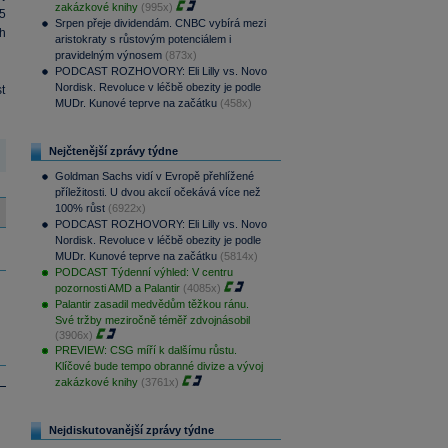
zakázkové knihy
(995x)
5
Srpen přeje dividendám. CNBC vybírá mezi
h
aristokraty s růstovým potenciálem i
pravidelným výnosem
(873x)
PODCAST ROZHOVORY: Eli Lilly vs. Novo
Nordisk. Revoluce v léčbě obezity je podle
t
MUDr. Kunové teprve na začátku
(458x)
Nejčtenější zprávy týdne
Goldman Sachs vidí v Evropě přehlížené
příležitosti. U dvou akcií očekává více než
100% růst
(6922x)
PODCAST ROZHOVORY: Eli Lilly vs. Novo
Nordisk. Revoluce v léčbě obezity je podle
MUDr. Kunové teprve na začátku
(5814x)
PODCAST Týdenní výhled: V centru
pozornosti AMD a Palantir
(4085x)
Palantir zasadil medvědům těžkou ránu.
Své tržby meziročně téměř zdvojnásobil
(3906x)
PREVIEW: CSG míří k dalšímu růstu.
Klíčové bude tempo obranné divize a vývoj
zakázkové knihy
(3761x)
Nejdiskutovanější zprávy týdne