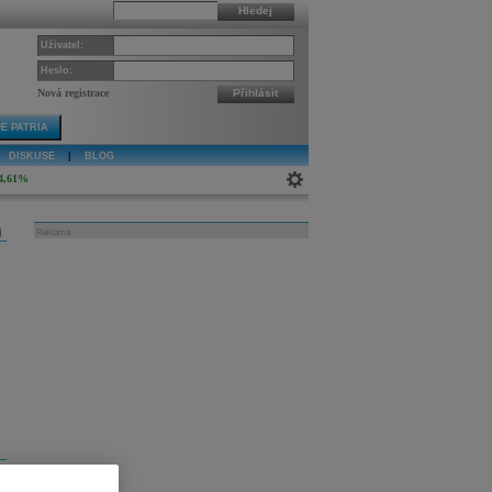
Hledej
Uživatel:
Heslo:
Nová registrace
Přihlásit
E PATRIA
DISKUSE
|
BLOG
4,61%
j
Reklama