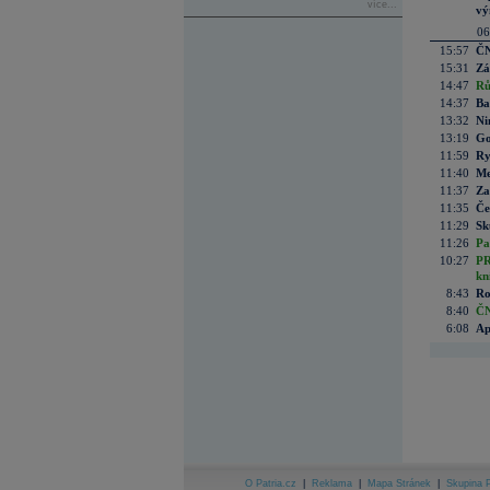
více...
vý
06
15:57
ČN
15:31
Zá
14:47
Rů
14:37
Ba
13:32
Ni
13:19
Go
11:59
Ry
11:40
Me
11:37
Za
11:35
Če
11:29
Sk
11:26
Pa
10:27
PR
kn
8:43
Ro
8:40
ČN
6:08
Ap
O Patria.cz
|
Reklama
|
Mapa Stránek
|
Skupina P