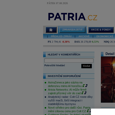
PÁTEK 07.08.2026
ZPRAVODAJSTVÍ
AKCIE & FONDY
|
PŘEHLED ZPRÁV
|
AKCIOVÉ
|
EKONOMICKÉ
PX
2 794,41
-0,38%
DAX
26 278,09
0,53%
NDQ
26 3
Detail
HLEDAT V KOMENTÁŘÍCH
Pokročilé hledání
hledat
INVESTIČNÍ DOPORUČENÍ
AstraZeneca jako sázka na
defenzivu mimo AI horečku
Arista Networks: AI může firmě
zajistit příznivý vítr do zad
Analytický radar: Colt CZ roste díky
vyšší marži, širší integraci i
stabilnějšímu byznysu
Nové střelivo pro další růst. Patria
mění cílovou cenu pro Colt CZ
Goldman Sachs: Je dobrý okamžik