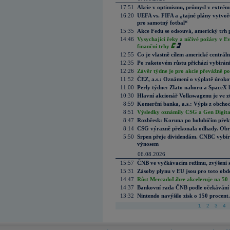
17:51
Akcie v optimismu, průmysl v extrémn
16:20
UEFA vs. FIFA a „tajné plány vytvoř
pro samotný fotbal“
15:35
Akce Fedu se odsouvá, americký trh 
14:46
Vysychající řeky a ničivé požáry v E
finanční trhy
12:55
Co je vlastně cílem americké centrál
12:35
Po raketovém růstu přichází vybírán
12:26
Závěr týdne je pro akcie převážně po
11:52
ČEZ, a.s.: Oznámení o výplatě úrok
11:00
Perly týdne: Zlato nahoru a SpaceX 
10:30
Hlavní akcionář Volkswagenu je ve z
8:59
Komerční banka, a.s.: Výpis z obchod
8:51
Výsledky oznámily CSG a Gen Digital
8:47
Rozbřesk: Koruna po holubičím přek
8:14
CSG výrazně překonala odhady. Obran
5:50
Srpen přeje dividendám. CNBC vybírá
výnosem
06.08.2026
15:57
ČNB ve vyčkávacím režimu, zvýšení s
15:31
Zásoby plynu v EU jsou pro toto obdo
14:47
Růst MercadoLibre akceleruje na 50 %
14:37
Bankovní rada ČNB podle očekávání 
13:32
Nintendo navýšilo zisk o 150 procen
1
2
3
4