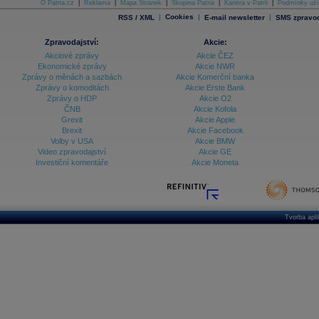
O Patria.cz
|
Reklama
|
Mapa Stránek
|
Skupina Patria
|
Kariéra v Patrii
|
Podmínky uží
|
Cookies
|
|
RSS / XML
E-mail newsletter
SMS zpravod
Zpravodajství:
Akcie:
Akciové zprávy
Akcie ČEZ
Ekonomické zprávy
Akcie NWR
Zprávy o měnách a sazbách
Akcie Komerční banka
Zprávy o komoditách
Akcie Erste Bank
Zprávy o HDP
Akcie O2
ČNB
Akcie Kofola
Grexit
Akcie Apple
Brexit
Akcie Facebook
Volby v USA
Akcie BMW
Video zpravodajství
Akcie GE
Investiční komentáře
Akcie Moneta
Tvorba apl