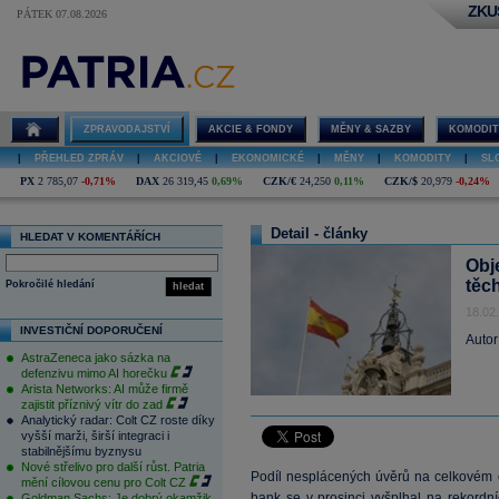
ZKU
PÁTEK 07.08.2026
ZPRAVODAJSTVÍ
AKCIE & FONDY
MĚNY & SAZBY
KOMODIT
|
PŘEHLED ZPRÁV
|
AKCIOVÉ
|
EKONOMICKÉ
|
MĚNY
|
KOMODITY
|
SL
PX
2 785,07
-0,71%
DAX
26 319,45
0,69%
CZK/€
24,250
0,11%
CZK/$
20,979
-0,24%
Detail - články
HLEDAT V KOMENTÁŘÍCH
Obj
těc
Pokročilé hledání
hledat
18.02
INVESTIČNÍ DOPORUČENÍ
Autor
AstraZeneca jako sázka na
defenzivu mimo AI horečku
Arista Networks: AI může firmě
zajistit příznivý vítr do zad
Analytický radar: Colt CZ roste díky
vyšší marži, širší integraci i
stabilnějšímu byznysu
Nové střelivo pro další růst. Patria
Podíl nesplácených úvěrů na celkovém o
mění cílovou cenu pro Colt CZ
bank se v prosinci vyšplhal na rekordn
Goldman Sachs: Je dobrý okamžik