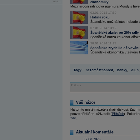
více...
ekonomiky
Mezinárodní ratingová agentura Moody's Inves
03.01.2014 17:50
Hrdina roku
Španělsko možná letos nebude e
07.01.2014 13:12
Španělské akcie: po 20% rally 
Španělská burza ke konci loňského
30.01.2014 11:13
Španělsko zrychlilo oživování 
Španělská ekonomika v závěru lo
Tagy:
nezaměstnanost
,
banky
,
dluh
,
Reklama
Váš názor
Na tomto místě můžete zahájit diskusi. Zatím
pouze přihlášení uživatelé (
Přihlásit
). Pokud ne
zde
.
Aktuální komentáře
07.08.2026