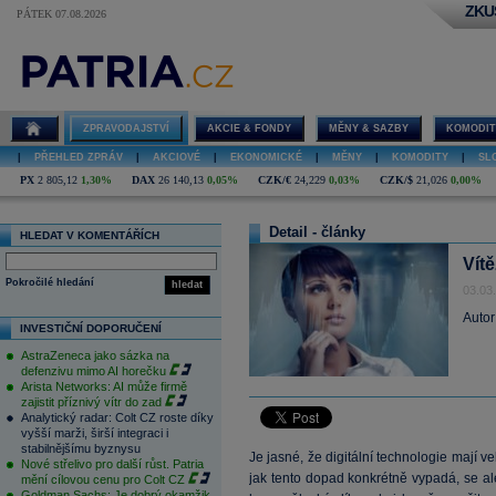
ZKU
PÁTEK 07.08.2026
ZPRAVODAJSTVÍ
AKCIE & FONDY
MĚNY & SAZBY
KOMODIT
|
PŘEHLED ZPRÁV
|
AKCIOVÉ
|
EKONOMICKÉ
|
MĚNY
|
KOMODITY
|
SL
PX
2 805,12
1,30%
DAX
26 140,13
0,05%
CZK/€
24,229
0,03%
CZK/$
21,026
0,00%
Detail - články
HLEDAT V KOMENTÁŘÍCH
Vít
Pokročilé hledání
hledat
03.03
Autor
INVESTIČNÍ DOPORUČENÍ
AstraZeneca jako sázka na
defenzivu mimo AI horečku
Arista Networks: AI může firmě
zajistit příznivý vítr do zad
Analytický radar: Colt CZ roste díky
vyšší marži, širší integraci i
stabilnějšímu byznysu
Je jasné, že digitální technologie mají 
Nové střelivo pro další růst. Patria
jak tento dopad konkrétně vypadá, se al
mění cílovou cenu pro Colt CZ
Goldman Sachs: Je dobrý okamžik