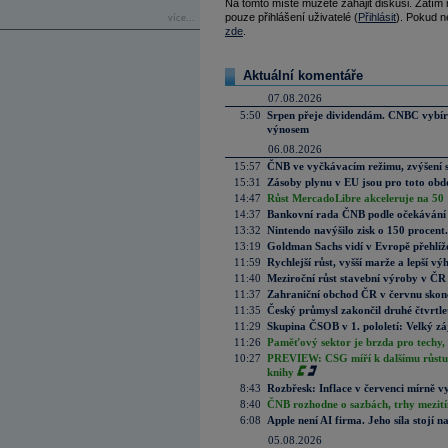
Na tomto místě můžete zahájit diskusi. Zatím
pouze přihlášení uživatelé (
Přihlásit
). Pokud ne
více...
zde
.
Aktuální komentáře
07.08.2026
5:50
Srpen přeje dividendám. CNBC vybírá
výnosem
06.08.2026
15:57
ČNB ve vyčkávacím režimu, zvýšení s
15:31
Zásoby plynu v EU jsou pro toto obdo
14:47
Růst MercadoLibre akceleruje na 50 %
14:37
Bankovní rada ČNB podle očekávání 
13:32
Nintendo navýšilo zisk o 150 procen
13:19
Goldman Sachs vidí v Evropě přehlíže
11:59
Rychlejší růst, vyšší marže a lepší v
11:40
Meziroční růst stavební výroby v ČR
11:37
Zahraniční obchod ČR v červnu skonč
11:35
Český průmysl zakončil druhé čtvrtlet
11:29
Skupina ČSOB v 1. pololetí: Velký zá
11:26
Paměťový sektor je brzda pro techy,
10:27
PREVIEW: CSG míří k dalšímu růstu.
knihy
8:43
Rozbřesk: Inflace v červenci mírně v
8:40
ČNB rozhodne o sazbách, trhy mezitím
6:08
Apple není AI firma. Jeho síla stojí n
05.08.2026