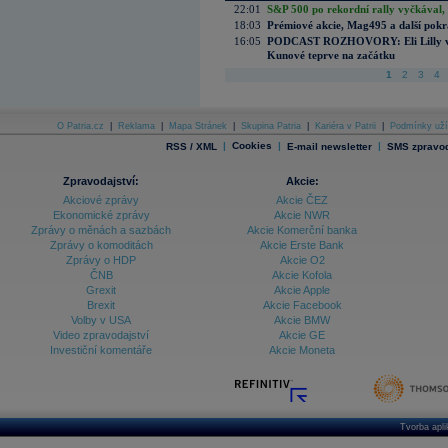
22:01
S&P 500 po rekordní rally vyčkával,
18:03
Prémiové akcie, Mag495 a další pokr
16:05
PODCAST ROZHOVORY: Eli Lilly vs. 
Kunové teprve na začátku
1
2
3
4
O Patria.cz
|
Reklama
|
Mapa Stránek
|
Skupina Patria
|
Kariéra v Patrii
|
Podmínky uží
|
Cookies
|
|
RSS / XML
E-mail newsletter
SMS zpravod
Zpravodajství:
Akcie:
Akciové zprávy
Akcie ČEZ
Ekonomické zprávy
Akcie NWR
Zprávy o měnách a sazbách
Akcie Komerční banka
Zprávy o komoditách
Akcie Erste Bank
Zprávy o HDP
Akcie O2
ČNB
Akcie Kofola
Grexit
Akcie Apple
Brexit
Akcie Facebook
Volby v USA
Akcie BMW
Video zpravodajství
Akcie GE
Investiční komentáře
Akcie Moneta
Tvorba apl