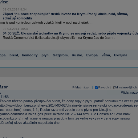
více:
03.03.2014 8:34
Západ "hluboce znepokojila" ruská invaze na Krym. Padají akcie, rubl, hřivna,
zdražují komodity
mu je pod kontrolou ruských vojáků, kteří v noci na dnešek ...
03.03.2014 16:31
04:00 SEČ. Ukrajinské jednotky na Krymu se musejí vzdát, nebo přijde vojenský úd
Ruská Černomořská flotila dala ukrajinským silám na Krymu čas do útern...
opa
,
brent
,
komodity
,
plyn
,
Gazprom
,
Rusko
,
Evropa
,
válka
,
Ukrajina
ázor
Přidat názor
Pavouk
Od nejnovějších
|
u
Přidat názo
 11:53
čátkem března padaly předpovědi o tom, že ceny ropy a plynu patrně nebudou mít vzestup
http://www.bloomberg.com/news/2014-03-02/ukraine-tension-seen-stoking-gas-crude-prices
ts-open.html), dnes, 1.4., Rusko razantně zvedlo cenu plynu pro Ukrajinu.
s.yahoo.com/russia-hikes-gas-price-ukraine-081252144.html. Ole Hansen ze Saxo Bank
.saxobank.com/) měl nicméně nejspíš pravdu v tom, že velké výkyvy v ceně ropy nejsou
důrazňuji slovo aktuálně) na pořadu dne.