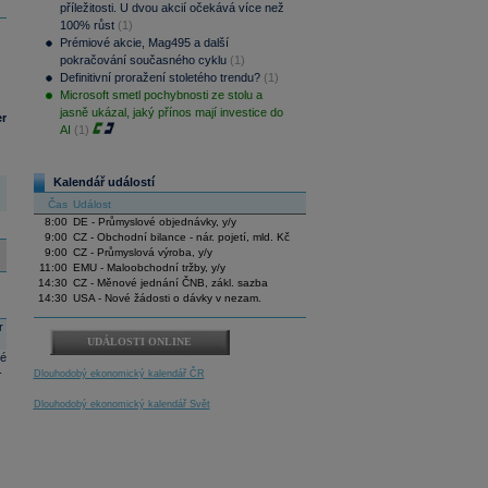
příležitosti. U dvou akcií očekává více než
100% růst
(1)
Prémiové akcie, Mag495 a další
pokračování současného cyklu
(1)
Definitivní proražení stoletého trendu?
(1)
Microsoft smetl pochybnosti ze stolu a
jasně ukázal, jaký přínos mají investice do
er
AI
(1)
Kalendář událostí
Čas
Událost
8:00
DE - Průmyslové objednávky, y/y
9:00
CZ - Obchodní bilance - nár. pojetí, mld. Kč
9:00
CZ - Průmyslová výroba, y/y
11:00
EMU - Maloobchodní tržby, y/y
14:30
CZ - Měnové jednání ČNB, zákl. sazba
14:30
USA - Nové žádosti o dávky v nezam.
r
UDÁLOSTI ONLINE
né
-
Dlouhodobý ekonomický kalendář ČR
Dlouhodobý ekonomický kalendář Svět