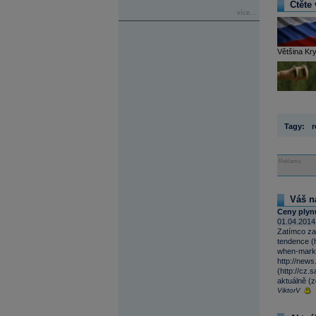
Čtěte 
více...
Většina Kry
Tagy:
r
Reklama
Váš n
Ceny plyn
01.04.2014
Zatímco za
tendence (
when-marke
http://new
(http://cz
aktuálně (z
ViktorV