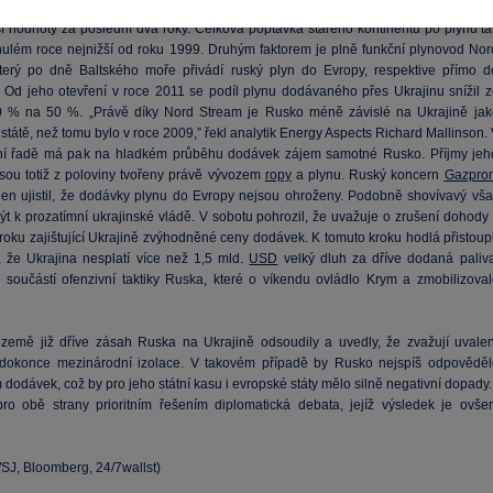
 Evropě nejslabší zima od roku 2008 zredukovala poptávku po plynu a poslala cen
ší hodnoty za poslední dva roky. Celková poptávka starého kontinentu po plynu ta
nulém roce nejnižší od roku 1999. Druhým faktorem je plně funkční plynovod Nor
terý po dně Baltského moře přivádí ruský plyn do Evropy, respektive přímo d
Od jeho otevření v roce 2011 se podíl plynu dodávaného přes Ukrajinu snížil z
 % na 50 %. „Právě díky Nord Stream je Rusko méně závislé na Ukrajině jak
 státě, než tomu bylo v roce 2009,” řekl analytik Energy Aspects Richard Mallinson.
ní řadě má pak na hladkém průběhu dodávek zájem samotné Rusko. Příjmy jeh
jsou totiž z poloviny tvořeny právě vývozem
ropy
a plynu. Ruský koncern
Gazpro
den ujistil, že dodávky plynu do Evropy nejsou ohroženy. Podobně shovívavý vša
ýt k prozatímní ukrajinské vládě. V sobotu pohrozil, že uvažuje o zrušení dohody 
roku zajištující Ukrajině zvýhodněné ceny dodávek. K tomuto kroku hodlá přistoupi
, že Ukrajina nesplatí více než 1,5 mld.
USD
velký dluh za dříve dodaná paliva
 součástí ofenzivní taktiky Ruska, které o víkendu ovládlo Krym a zmobilizoval
země již dříve zásah Ruska na Ukrajině odsoudily a uvedly, že zvažují uvalen
 dokonce mezinárodní izolace. V takovém případě by Rusko nejspíš odpověděl
odávek, což by pro jeho státní kasu i evropské státy mělo silně negativní dopady.
pro obě strany prioritním řešením diplomatická debata, jejíž výsledek je ovše
WSJ, Bloomberg, 24/7wallst)