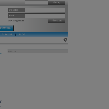
Hledej
Uživatel:
Heslo:
Nová registrace
Přihlásit
E PATRIA
DISKUSE
|
BLOG
j
Reklama
y
u