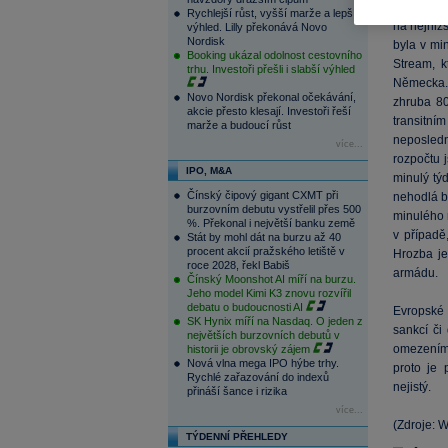
Europe. V
Rychlejší růst, vyšší marže a lepší
na nejniž
výhled. Lilly překonává Novo
Nordisk
byla v mi
Booking ukázal odolnost cestovního
Stream, k
trhu. Investoři přešli i slabší výhled
Německa. 
Novo Nordisk překonal očekávání,
zhruba 80
akcie přesto klesají. Investoři řeší
transitním
marže a budoucí růst
neposled
více...
rozpočtu 
IPO, M&A
minulý tý
Čínský čipový gigant CXMT při
nehodlá b
burzovním debutu vystřelil přes 500
minulého 
%. Překonal i největší banku země
v případě
Stát by mohl dát na burzu až 40
procent akcií pražského letiště v
Hrozba je
roce 2028, řekl Babiš
armádu.
Čínský Moonshot AI míří na burzu.
Jeho model Kimi K3 znovu rozvířil
debatu o budoucnosti AI
Evropské 
SK Hynix míří na Nasdaq. O jeden z
sankcí či
největších burzovních debutů v
omezením d
historii je obrovský zájem
Nová vlna mega IPO hýbe trhy.
proto je 
Rychlé zařazování do indexů
nejistý.
přináší šance i rizika
více...
(Zdroje: 
TÝDENNÍ PŘEHLEDY