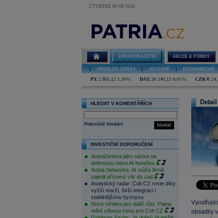
ČTVRTEK 06.08.2026
ZPRAVODAJSTVÍ
AKCIE & FONDY
|
PŘEHLED ZPRÁV
|
AKCIOVÉ
|
EKONOMICKÉ
PX
2 805,12
1,30%
DAX
26 140,13
0,05%
CZK/€
24,
Detail
HLEDAT V KOMENTÁŘÍCH
Pokročilé hledání
hledat
INVESTIČNÍ DOPORUČENÍ
AstraZeneca jako sázka na
defenzivu mimo AI horečku
Arista Networks: AI může firmě
zajistit příznivý vítr do zad
Analytický radar: Colt CZ roste díky
vyšší marži, širší integraci i
stabilnějšímu byznysu
Vyostřují
Nové střelivo pro další růst. Patria
mění cílovou cenu pro Colt CZ
obsadily 
Goldman Sachs: Je dobrý okamžik