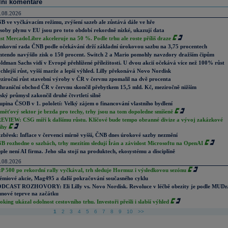
lní komentáře
.08.2026
B ve vyčkávacím režimu, zvýšení sazeb ale zůstává dále ve hře
soby plynu v EU jsou pro toto období rekordně nízké, ukazují data
st MercadoLibre akceleruje na 50 %. Podle trhu ale roste příliš draze
nkovní rada ČNB podle očekávání drží základní úrokovou sazbu na 3,75 procentech
ntendo navýšilo zisk o 150 procent. Switch 2 a Mario pomohly navzdory dražším čipům
ldman Sachs vidí v Evropě přehlížené příležitosti. U dvou akcií očekává více než 100% růst
chlejší růst, vyšší marže a lepší výhled. Lilly překonává Novo Nordisk
ziroční růst stavební výroby v ČR v červnu zpomalil na dvě procenta
hraniční obchod ČR v červnu skončil přebytkem 15,5 mld. Kč, meziročně nižším
ský průmysl zakončil druhé čtvrtletí silně
upina ČSOB v 1. pololetí: Velký zájem o financování vlastního bydlení
měťový sektor je brzda pro techy, trhy jsou na tom dopoledne smíšeně
EVIEW: CSG míří k dalšímu růstu. Klíčové bude tempo obranné divize a vývoj zakázkové
ihy
zbřesk: Inflace v červenci mírně vyšší, ČNB dnes úrokové sazby nezmění
B rozhodne o sazbách, trhy mezitím sledují Írán a závislost Microsoftu na OpenAI
ple není AI firma. Jeho síla stojí na produktech, ekosystému a disciplíně
.08.2026
P 500 po rekordní rally vyčkával, trh sleduje Hormuz i výsledkovou sezónu
émiové akcie, Mag495 a další pokračování současného cyklu
DCAST ROZHOVORY: Eli Lilly vs. Novo Nordisk. Revoluce v léčbě obezity je podle MUDr
nové teprve na začátku
oking ukázal odolnost cestovního trhu. Investoři přešli i slabší výhled
1
2
3
4
5
6
7
8
9
10
>>