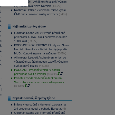
y
Rychlejší růst, vyšší marže a lepší výhled.
Lilly překonává Novo Nordisk
(1422x)
k
Rozbřesk: Inflace v červenci mírně vyšší,
d
ČNB dnes úrokové sazby nezmění
(946x)
o
e
o
Nejčtenější zprávy týdne
 V
Goldman Sachs vidí v Evropě přehlížené
o
příležitosti. U dvou akcií očekává více než
m
100% růst
(5357x)
PODCAST ROZHOVORY: Eli Lilly vs. Novo
k
Nordisk. Revoluce v léčbě obezity je podle
z
MUDr. Kunové teprve na začátku
(5345x)
t
AI investor Leopold Aschenbrenner byl po
.
výrazných ztrátách nucen uzavřít všechny
o
své akciové pozice
(4516x)
PODCAST Týdenní výhled: V centru
pozornosti AMD a Palantir
(4033x)
Palantir zasadil medvědům těžkou ránu.
í
Své tržby meziročně téměř zdvojnásobil
o
(3864x)
 I
m
Nejdiskutovanější zprávy týdne
Inflace v eurozóně v červenci vzrostla na
2,9 procenta, uvedl v odhadu Eurostat
(5)
Goldman Sachs vidí v Evropě přehlížené