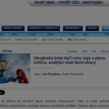
ZKUSIT DEMO
OTEVŘÍT ÚČET
WEBTRADER
|
|
|
MĚNY & SAZBY
KOMODITY & DERIVÁTY
EKONOMIKA
PRÁVO
MOJ
|
MĚNY
|
KOMODITY
|
SLOUPKY
|
ROZHOVORY
|
VIDEO
|
MONITORING
|
213
0,22%
CZK/$
21,017
0,49%
AU
4 237,43
-0,16%
BRT
79,42
0,94%
 - články
E-mailem
Zpět
Tisk
Diskutu
|
|
|
Ukrajinská krize tlačí ceny ropy a plynu
vzhůru, analytici však tlumí obavy
03.03.2014 18:17
Autor:
Jan Šumbera
, Patria Research
cí se situace na Ukrajině západ „hluboce znepokojuje“. Poté, co ruské jednotk
většinu území Krymu, narůstají obavy z válečného konfliktu. Stranou zájmu nemoho