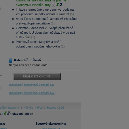
Klimatická rizika dopadají na průmysl,
ekonomiku i finanční trhy
(7)
i
Inflace v eurozóně v červenci vzrostla na
2,9 procenta, uvedl v odhadu Eurostat
(5)
Akce Fedu se odsouvá, americký trh práce
překvapil opět negativně
(1)
Goldman Sachs vidí v Evropě přehlížené
příležitosti. U dvou akcií očekává více než
100% růst
(1)
Prémiové akcie, Mag495 a další
pokračování současného cyklu
(1)
Kalendář událostí
Nebyla nalezena žádná data
UDÁLOSTI ONLINE
Dlouhodobý ekonomický kalendář ČR
Dlouhodobý ekonomický kalendář Svět
stiční disclaimer
|
Náměty
|
FAQ
|
Skupina ČSOB
a
|
=
placený obsah
ora:
Světové ekonomiky: