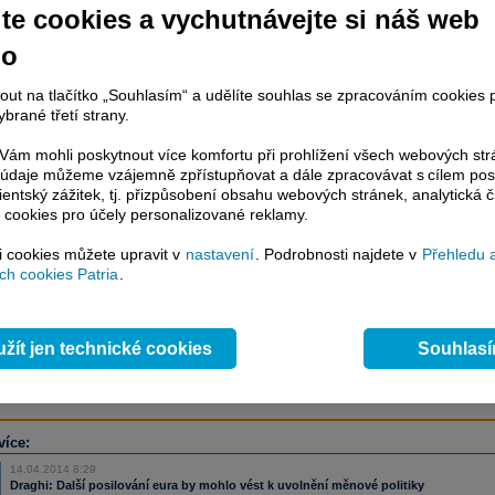
te cookies a vychutnávejte si náš web
no
račování článku je dostupné jen klientům placených služeb
Patria Plus
/
estor Plus
případně uživatelům platformy
Patria Direct
. Pokud jste klientem
nout na tlačítko „Souhlasím“ a udělíte souhlas se zpracováním cookies 
hto služeb, potom je nutné se
Přihlásit
.
brané třetí strany.
ámci placeného informačního servisu získáte
ám mohli poskytnout více komfortu při prohlížení všech webových st
řístup ke
kompletnímu zpravodajství
to údaje můžeme vzájemně zpřístupňovat a dále zpracovávat s cílem pos
.patria.cz bez jakýchkoliv omezení. Veškeré
lientský zážitek, tj. přizpůsobení obsahu webových stránek, analytická č
rávy, komentáře a horké zprávy jsou
 cookies pro účely personalizované reklamy.
brazovány terminálovou metodou (bez nutnosti obnovovat stránku) bez
ždění a v plné verzi.
si cookies můžete upravit v
nastavení
. Podrobnosti najdete v
Přehledu 
h cookies Patria
.
en zpravodajství, ale i další služby získáte v Patria Plus / Investor Plus -
sms
e-mailové
zpravodajství,
data
z finančních trhů v reálném čase, kompletní
lytický servis
, rozsáhlé
databáze
časových řad ke stažení,
prognózy
žít jen technické cookies
Souhlas
oje a
valuace
, ekonomické
fundamenty
,
nástroje
a
kalkulátory
...
více
více:
14.04.2014 8:29
Draghi: Další posilování eura by mohlo vést k uvolnění měnové politiky