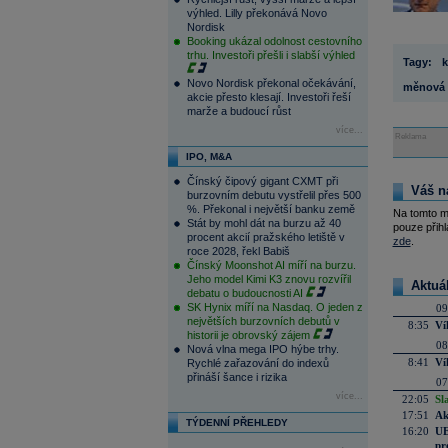
výhled. Lilly překonává Novo
Nordisk
Booking ukázal odolnost cestovního
trhu. Investoři přešli i slabší výhled
Tagy:
k
Novo Nordisk překonal očekávání,
měnová p
akcie přesto klesají. Investoři řeší
marže a budoucí růst
více...
Reklama
IPO, M&A
Čínský čipový gigant CXMT při
Váš n
burzovním debutu vystřelil přes 500
%. Překonal i největší banku země
Na tomto m
Stát by mohl dát na burzu až 40
pouze přihl
procent akcií pražského letiště v
zde
.
roce 2028, řekl Babiš
Čínský Moonshot AI míří na burzu.
Jeho model Kimi K3 znovu rozvířil
Aktuá
debatu o budoucnosti AI
SK Hynix míří na Nasdaq. O jeden z
09
největších burzovních debutů v
8:35
Ví
historii je obrovský zájem
08
Nová vlna mega IPO hýbe trhy.
8:41
Ví
Rychlé zařazování do indexů
přináší šance i rizika
07
více...
22:05
Sl
17:51
Ak
TÝDENNÍ PŘEHLEDY
16:20
UE
pr