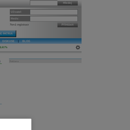
Hledej
Uživatel:
Heslo:
Nová registrace
Přihlásit
E PATRIA
DISKUSE
|
BLOG
4,61%
j
Reklama