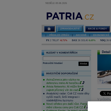
NEDĚLE 09.08.2026
ZPRAVODAJSTVÍ
AKCIE & FONDY
|
PŘEHLED ZPRÁV
|
AKCIOVÉ
|
EKONOMICKÉ
PX
2 785,07
-0,71%
DAX
26 319,45
0,69%
NDQ
26 6
Detail
HLEDAT V KOMENTÁŘÍCH
Pokročilé hledání
hledat
INVESTIČNÍ DOPORUČENÍ
AstraZeneca jako sázka na
defenzivu mimo AI horečku
Arista Networks: AI může firmě
zajistit příznivý vítr do zad
Analytický radar: Colt CZ roste díky
vyšší marži, širší integraci i
V průběhu
stabilnějšímu byznysu
Nové střelivo pro další růst. Patria
když vesmě
mění cílovou cenu pro Colt CZ
Goldman Sachs: Je dobrý okamžik