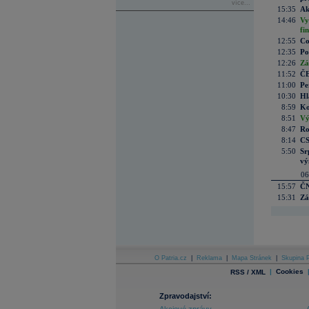
více...
15:35
Ak
14:46
Vy
fi
12:55
Co
12:35
Po
12:26
Zá
11:52
ČE
11:00
Pe
10:30
Hl
8:59
Ko
8:51
Vý
8:47
Ro
8:14
CS
5:50
Sr
vý
06
15:57
ČN
15:31
Zá
O Patria.cz
|
Reklama
|
Mapa Stránek
|
Skupina P
|
Cookies
RSS / XML
Zpravodajství: