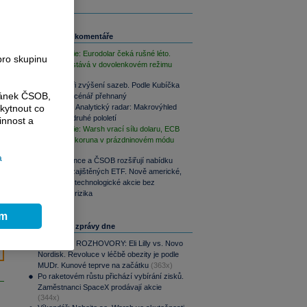
Související komentáře
FX Strategie: Eurodolar čeká rušné léto.
pro skupinu
Koruna zůstává v dovolenkovém režimu
Trh čeká tři zvýšení sazeb. Podle Kubíčka
ránek ČSOB,
je takový scénář přehnaný
kytnout co
PODCAST Analytický radar: Makrovýhled
Patrie pro druhé pololetí
innost a
FX Strategie: Warsh vrací sílu dolaru, ECB
vyčkává a koruna v prázdninovém módu
a
Patria Finance a ČSOB rozšiřují nabídku
korunově zajištěných ETF. Nově americké,
evropské i technologické akcie bez
měnového rizika
ím
Nejčtenější zprávy dne
PODCAST ROZHOVORY: Eli Lilly vs. Novo
Nordisk. Revoluce v léčbě obezity je podle
MUDr. Kunové teprve na začátku
(363x)
Po raketovém růstu přichází vybírání zisků.
Zaměstnanci SpaceX prodávají akcie
(344x)