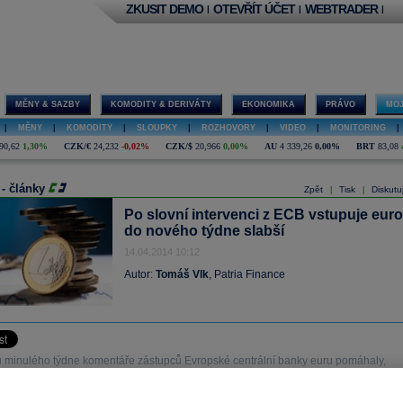
ZKUSIT DEMO
OTEVŘÍT ÚČET
WEBTRADER
|
|
|
MĚNY & SAZBY
KOMODITY & DERIVÁTY
EKONOMIKA
PRÁVO
MOJ
|
MĚNY
|
KOMODITY
|
SLOUPKY
|
ROZHOVORY
|
VIDEO
|
MONITORING
|
90,62
1,30%
CZK/€
24,232
-0,02%
CZK/$
20,966
0,00%
AU
4 339,26
0,00%
BRT
83,08
 - články
Zpět
Tisk
Diskutu
|
|
Po slovní intervenci z ECB vstupuje euro
do nového týdne slabší
14.04.2014 10:12
Autor:
Tomáš Vlk
, Patria Finance
 minulého týdne komentáře zástupců Evropské centrální banky euru pomáhaly,
s tlumily obavy z deflace a potřeby volnější měnové politiky.