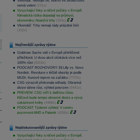
Víkendář: Nebojte se, Warsh ve skutečnosti
nemá velení
(231x)
Vysychající řeky a ničivé požáry v Evropě.
Klimatická rizika dopadají na průmysl,
ekonomiku i finanční trhy
(154x)
Víkendář: Trhy nemají rády prázdné řeči
(152x)
Nejčtenější zprávy týdne
Goldman Sachs vidí v Evropě přehlížené
příležitosti. U dvou akcií očekává více než
100% růst
(9316x)
PODCAST ROZHOVORY: Eli Lilly vs. Novo
Nordisk. Revoluce v léčbě obezity je podle
MUDr. Kunové teprve na začátku
(7770x)
CSG výrazně překonala odhady. Obranná
divize táhne růst, výhled potvrzen
(5441x)
PREVIEW: CSG míří k dalšímu růstu.
Klíčové bude tempo obranné divize a vývoj
zakázkové knihy
(4488x)
PODCAST Týdenní výhled: V centru
pozornosti AMD a Palantir
(4266x)
Nejdiskutovanější zprávy týdne
Vysychající řeky a ničivé požáry v Evropě.