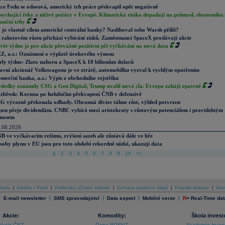
ce Fedu se odsouvá, americký trh práce překvapil opět negativně
sychající řeky a ničivé požáry v Evropě. Klimatická rizika dopadají na průmysl, ekonomiku 
nanční trhy
 je vlastně cílem americké centrální banky? Nasliboval toho Warsh příliš?
 raketovém růstu přichází vybírání zisků. Zaměstnanci SpaceX prodávají akcie
věr týdne je pro akcie převážně pozitivní při vyčkávání na nová data
Z, a.s.: Oznámení o výplatě úrokového výnosu
rly týdne: Zlato nahoru a SpaceX k 10 bilionům dolarů
avní akcionář Volkswagenu je ve ztrátě, automobilku vyzval k rychlým opatřením
merční banka, a.s.: Výpis z obchodního rejstříku
sledky oznámily CSG a Gen Digital, Trump uvalil nová cla. Evropa zahájí opatrně
zbřesk: Koruna po holubičím překvapení ČNB v defenzivě
G výrazně překonala odhady. Obranná divize táhne růst, výhled potvrzen
pen přeje dividendám. CNBC vybírá mezi aristokraty s růstovým potenciálem i pravidelným
nosem
.08.2026
B ve vyčkávacím režimu, zvýšení sazeb ale zůstává dále ve hře
soby plynu v EU jsou pro toto období rekordně nízké, ukazují data
1
2
3
4
5
6
7
8
9
10
>>
atria
|
Kariéra v Patrii
|
Podmínky užívání stránek
|
Ochrana osobních údajů
|
Pravidla diskuse
|
Inve
|
|
|
|
|
E-mail newsletter
SMS zpravodajství
Data export
Mobilní verze
R
=
Real-Time dat
Akcie:
Komodity:
Škola invest