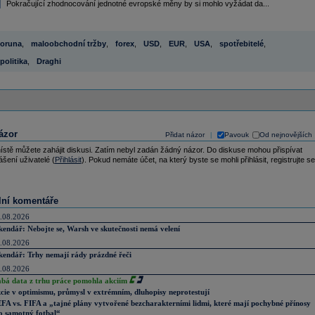
Pokračující zhodnocování jednotné evropské měny by si mohlo vyžádat da...
oruna
,
maloobchodní tržby
,
forex
,
USD
,
EUR
,
USA
,
spotřebitelé
,
olitika
,
Draghi
ázor
Přidat názor
Pavouk
Od nejnovějších
|
ístě můžete zahájit diskusi. Zatím nebyl zadán žádný názor. Do diskuse mohou přispívat
ášení uživatelé (
Přihlásit
). Pokud nemáte účet, na který byste se mohli přihlásit, registrujte se
lní komentáře
.08.2026
kendář: Nebojte se, Warsh ve skutečnosti nemá velení
.08.2026
kendář: Trhy nemají rády prázdné řeči
.08.2026
abá data z trhu práce pomohla akciím
cie v optimismu, průmysl v extrémním, dluhopisy neprotestují
FA vs. FIFA a „tajné plány vytvořené bezcharakterními lidmi, které mají pochybné přínosy
o samotný fotbal“