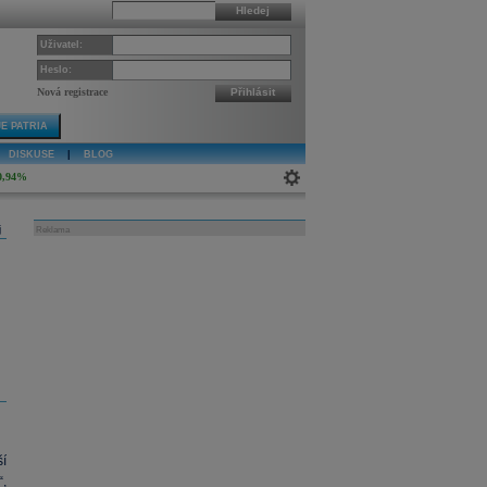
Hledej
Uživatel:
Heslo:
Nová registrace
Přihlásit
E PATRIA
DISKUSE
|
BLOG
0,94%
j
Reklama
í
,