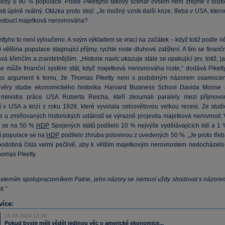
 tedy u 90 % populace. Podle Pikettyho takový scénář ovšem není zřejmě v blízk
i úplně reálný. Otázka proto stojí: „Je možný vznik další krize, třeba v USA, kter
ostoucí majetková nerovnováha?
ttyho to není vyloučeno. A svým výkladem se vrací na začátek – když totiž podle n
většina populace stagnující příjmy, rychle roste dluhové zatížení. A tím se finanč
vá křehčím a zranitelnějším. „Historie navíc ukazuje stále se opakující jev, totiž, j
e může finanční systém stát, když majetková nerovnováha roste,“ dodává Piketty
o argument k tomu, že Thomas Piketty není s podobným názorem osamocen
ávěry studie ekonomického historika Harvard Business School Davida Moose 
 ministra práce USA Roberta Reicha, kteří zkoumali paralely mezi příjmovo
í v USA a krizí z roku 1928, které vyvolala celosvětovou velkou recesi. Ze studi
že u zmiňovaných historických událostí se výrazně projevila majetková nerovnost. 
8 se na 50 %
HDP
Spojených států podílelo 10 % nejvýše vydělávajících lidí a 1 
í populace se na
HDP
podílelo zhruba polovinou z uvedených 50 %. „Je proto třeb
podobná čísla velmi pečlivě, aby k větším majetkovým nerovnostem nedocházelo,
homas Piketty.
 externím spolupracovníkem Patrie, jeho názory se nemusí vždy shodovat s názore
i.”
více:
24.03.2014 12:29
Pokud byste měli vědět jedinou věc o americké ekonomice...