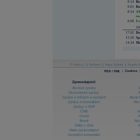
9:14
Be
9:01
Ro
8:54
AM
na
6:06
Fe
04
17:02
De
15:20
Sp
14:34
Mc
O Patria.cz
|
Reklama
|
Mapa Stránek
|
Skupina P
|
Cookies
RSS / XML
Zpravodajství:
Akciové zprávy
Ekonomické zprávy
A
Zprávy o měnách a sazbách
Akcie 
Zprávy o komoditách
Akc
Zprávy o HDP
ČNB
A
Grexit
A
Brexit
Akc
Volby v USA
A
Video zpravodajství
Investiční komentáře
Ak