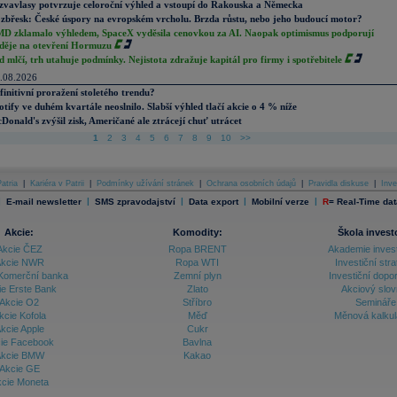
zvavlasy potvrzuje celoroční výhled a vstoupí do Rakouska a Německa
zbřesk: České úspory na evropském vrcholu. Brzda růstu, nebo jeho budoucí motor?
D zklamalo výhledem, SpaceX vyděsila cenovkou za AI. Naopak optimismus podporují
děje na otevření Hormuzu
d mlčí, trh utahuje podmínky. Nejistota zdražuje kapitál pro firmy i spotřebitele
.08.2026
finitivní proražení stoletého trendu?
otify ve duhém kvartále neoslnilo. Slabší výhled tlačí akcie o 4 % níže
Donald's zvýšil zisk, Američané ale ztrácejí chuť utrácet
1
2
3
4
5
6
7
8
9
10
>>
atria
|
Kariéra v Patrii
|
Podmínky užívání stránek
|
Ochrana osobních údajů
|
Pravidla diskuse
|
Inve
|
|
|
|
|
E-mail newsletter
SMS zpravodajství
Data export
Mobilní verze
R
=
Real-Time dat
Akcie:
Komodity:
Škola invest
Akcie ČEZ
Ropa BRENT
Akademie inves
kcie NWR
Ropa WTI
Investiční stra
Komerční banka
Zemní plyn
Investiční dopo
ie Erste Bank
Zlato
Akciový slov
Akcie O2
Stříbro
Semináře
kcie Kofola
Měď
Měnová kalku
kcie Apple
Cukr
ie Facebook
Bavlna
kcie BMW
Kakao
Akcie GE
cie Moneta