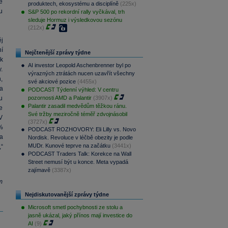
é
produktech, ekosystému a disciplíně
(225x)
ou
S&P 500 po rekordní rally vyčkával, trh
sleduje Hormuz i výsledkovou sezónu
(212x)
ěj
ní
Nejčtenější zprávy týdne
ak
AI investor Leopold Aschenbrenner byl po
.
výrazných ztrátách nucen uzavřít všechny
,
své akciové pozice
(4455x)
a
PODCAST Týdenní výhled: V centru
u
pozornosti AMD a Palantir
(3907x)
Palantir zasadil medvědům těžkou ránu.
e
Své tržby meziročně téměř zdvojnásobil
V
(3727x)
%
PODCAST ROZHOVORY: Eli Lilly vs. Novo
a
Nordisk. Revoluce v léčbě obezity je podle
MUDr. Kunové teprve na začátku
(3441x)
“
PODCAST Traders Talk: Korekce na Wall
Street nemusí být u konce. Meta vypadá
zajímavě
(3387x)
m
Nejdiskutovanější zprávy týdne
Microsoft smetl pochybnosti ze stolu a
jasně ukázal, jaký přínos mají investice do
AI
(9)