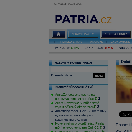
ČTVRTEK 06.08.2026
ZPRAVODAJSTVÍ
AKCIE & FONDY
|
PŘEHLED ZPRÁV
|
AKCIOVÉ
|
EKONOMICKÉ
PX
2 769,04
0,11%
DAX
26 126,30
-0,29%
NDQ
26 3
Detail
HLEDAT V KOMENTÁŘÍCH
Pokročilé hledání
hledat
INVESTIČNÍ DOPORUČENÍ
AstraZeneca jako sázka na
defenzivu mimo AI horečku
Arista Networks: AI může firmě
zajistit příznivý vítr do zad
Analytický radar: Colt CZ roste díky
vyšší marži, širší integraci i
stabilnějšímu byznysu
Nové střelivo pro další růst. Patria
Finanční 
mění cílovou cenu pro Colt CZ
ekonomiky
Goldman Sachs: Je dobrý okamžik