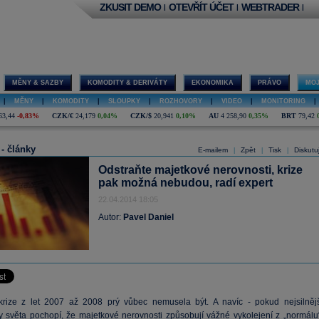
ZKUSIT DEMO
OTEVŘÍT ÚČET
WEBTRADER
|
|
|
MĚNY & SAZBY
KOMODITY & DERIVÁTY
EKONOMIKA
PRÁVO
MOJ
|
MĚNY
|
KOMODITY
|
SLOUPKY
|
ROZHOVORY
|
VIDEO
|
MONITORING
|
63,44
-0,83%
CZK/€
24,179
0,04%
CZK/$
20,941
0,10%
AU
4 258,90
0,35%
BRT
79,42
 - články
E-mailem
Zpět
Tisk
Diskutu
|
|
|
Odstraňte majetkové nerovnosti, krize
pak možná nebudou, radí expert
22.04.2014 18:05
Autor:
Pavel Daniel
krize z let 2007 až 2008 prý vůbec nemusela být. A navíc - pokud nejsilnějš
 světa pochopí, že majetkové nerovnosti způsobují vážné vykolejení z „normálu“