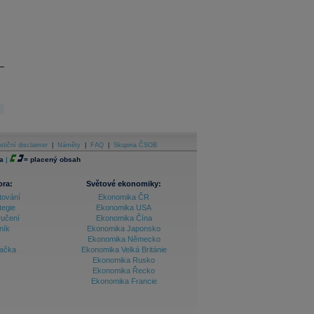
stiční disclaimer
|
Náměty
|
FAQ
|
Skupina ČSOB
a
|
=
placený obsah
ora:
Světové ekonomiky:
tování
Ekonomika ČR
tegie
Ekonomika USA
ručení
Ekonomika Čína
ník
Ekonomika Japonsko
Ekonomika Německo
lačka
Ekonomika Velká Británie
Ekonomika Rusko
Ekonomika Řecko
Ekonomika Francie