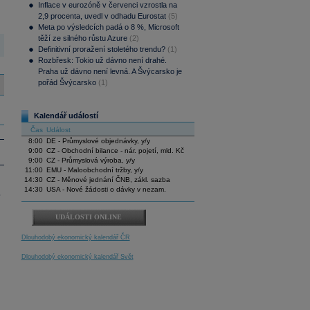
Inflace v eurozóně v červenci vzrostla na
2,9 procenta, uvedl v odhadu Eurostat
(5)
Meta po výsledcích padá o 8 %, Microsoft
těží ze silného růstu Azure
(2)
Definitivní proražení stoletého trendu?
(1)
Rozbřesk: Tokio už dávno není drahé.
Praha už dávno není levná. A Švýcarsko je
pořád Švýcarsko
(1)
Kalendář událostí
Čas
Událost
8:00
DE - Průmyslové objednávky, y/y
9:00
CZ - Obchodní bilance - nár. pojetí, mld. Kč
9:00
CZ - Průmyslová výroba, y/y
11:00
EMU - Maloobchodní tržby, y/y
14:30
CZ - Měnové jednání ČNB, zákl. sazba
14:30
USA - Nové žádosti o dávky v nezam.
.
UDÁLOSTI ONLINE
Dlouhodobý ekonomický kalendář ČR
Dlouhodobý ekonomický kalendář Svět