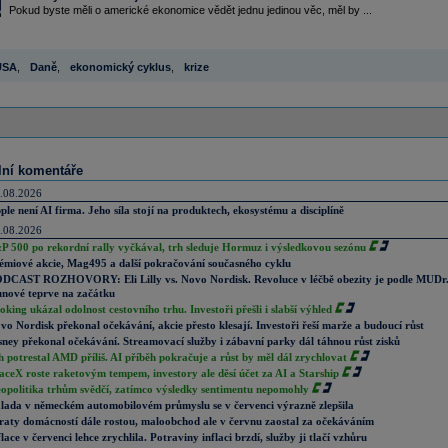
Pokud byste měli o americké ekonomice vědět jednu jedinou věc, měl by ...
USA
,
Daně
,
ekonomický cyklus
,
krize
lní komentáře
.08.2026
ple není AI firma. Jeho síla stojí na produktech, ekosystému a disciplíně
.08.2026
P 500 po rekordní rally vyčkával, trh sleduje Hormuz i výsledkovou sezónu
émiové akcie, Mag495 a další pokračování současného cyklu
DCAST ROZHOVORY: Eli Lilly vs. Novo Nordisk. Revoluce v léčbě obezity je podle MUDr
nové teprve na začátku
oking ukázal odolnost cestovního trhu. Investoři přešli i slabší výhled
vo Nordisk překonal očekávání, akcie přesto klesají. Investoři řeší marže a budoucí růst
sney překonal očekávání. Streamovací služby i zábavní parky dál táhnou růst zisků
h potrestal AMD příliš. AI příběh pokračuje a růst by měl dál zrychlovat
aceX roste raketovým tempem, investory ale děsí účet za AI a Starship
opolitika trhům svědčí, zatímco výsledky sentimentu nepomohly
lada v německém automobilovém průmyslu se v červenci výrazně zlepšila
raty domácností dále rostou, maloobchod ale v červnu zaostal za očekáváním
flace v červenci lehce zrychlila. Potraviny inflaci brzdí, služby ji tlačí vzhůru