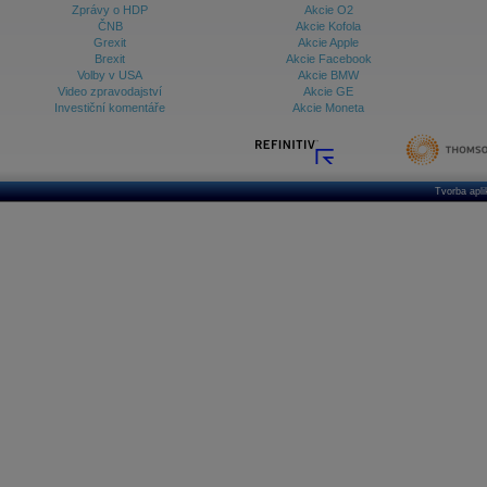
Zprávy o HDP
Akcie O2
ČNB
Akcie Kofola
Grexit
Akcie Apple
Brexit
Akcie Facebook
Volby v USA
Akcie BMW
Video zpravodajství
Akcie GE
Investiční komentáře
Akcie Moneta
Tvorba apl