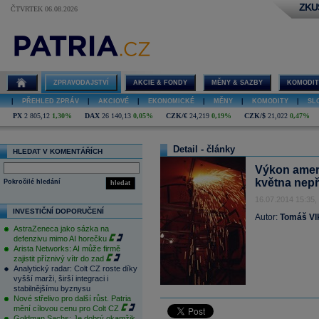
ZKU
ČTVRTEK 06.08.2026
ZPRAVODAJSTVÍ
AKCIE & FONDY
MĚNY & SAZBY
KOMODIT
|
PŘEHLED ZPRÁV
|
AKCIOVÉ
|
EKONOMICKÉ
|
MĚNY
|
KOMODITY
|
SL
PX
2 805,12
1,30%
DAX
26 140,13
0,05%
CZK/€
24,219
0,19%
CZK/$
21,022
0,47%
Detail - články
HLEDAT V KOMENTÁŘÍCH
Výkon ameri
května nepř
Pokročilé hledání
hledat
16.07.2014 15:35,
INVESTIČNÍ DOPORUČENÍ
Autor:
Tomáš Vl
AstraZeneca jako sázka na
defenzivu mimo AI horečku
Arista Networks: AI může firmě
zajistit příznivý vítr do zad
Analytický radar: Colt CZ roste díky
vyšší marži, širší integraci i
stabilnějšímu byznysu
Nové střelivo pro další růst. Patria
mění cílovou cenu pro Colt CZ
Goldman Sachs: Je dobrý okamžik