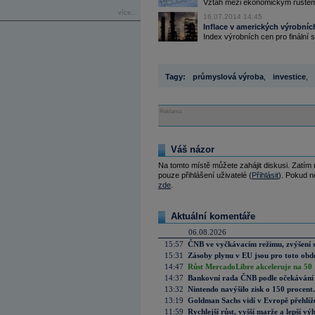
Vztah mezi ekonomickým růstem a
více...
16.07.2014 14:45
Inflace v amerických výrobní
Index výrobních cen pro finální s
Tagy:
průmyslová výroba
,
investice
,
Reklama
Váš názor
Na tomto místě můžete zahájit diskusi. Zatím
pouze přihlášení uživatelé (
Přihlásit
). Pokud ne
zde
.
Aktuální komentáře
06.08.2026
15:57
ČNB ve vyčkávacím režimu, zvýšení s
15:31
Zásoby plynu v EU jsou pro toto obdo
14:47
Růst MercadoLibre akceleruje na 50 %
14:37
Bankovní rada ČNB podle očekávání 
13:32
Nintendo navýšilo zisk o 150 procen
13:19
Goldman Sachs vidí v Evropě přehlíže
11:59
Rychlejší růst, vyšší marže a lepší v