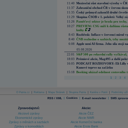
11:40
Meziroční růst stavební výroby v ČR
11:37
Zahraniční obchod ČR v červnu skonč
11:35
Český průmysl zakončil druhé čtvrtlet
11:29
Skupina ČSOB v 1. pololetí: Velký zá
11:26
Paměťový sektor je brzda pro techy,
10:27
PREVIEW: CSG míří k dalšímu růstu.
knihy
8:43
Rozbřesk: Inflace v červenci mírně v
8:40
ČNB rozhodne o sazbách, trhy mezitím
6:08
Apple není AI firma. Jeho síla stojí n
05.08.2026
22:01
S&P 500 po rekordní rally vyčkával,
18:03
Prémiové akcie, Mag495 a další pokr
16:05
PODCAST ROZHOVORY: Eli Lilly vs. 
Kunové teprve na začátku
15:18
Booking ukázal odolnost cestovního trh
1
2
3
4
O Patria.cz
|
Reklama
|
Mapa Stránek
|
Skupina Patria
|
Kariéra v Patrii
|
Podmínky uží
|
Cookies
|
|
RSS / XML
E-mail newsletter
SMS zpravod
Zpravodajství:
Akcie:
Akciové zprávy
Akcie ČEZ
Ekonomické zprávy
Akcie NWR
Zprávy o měnách a sazbách
Akcie Komerční banka
Zprávy o komoditách
Akcie Erste Bank