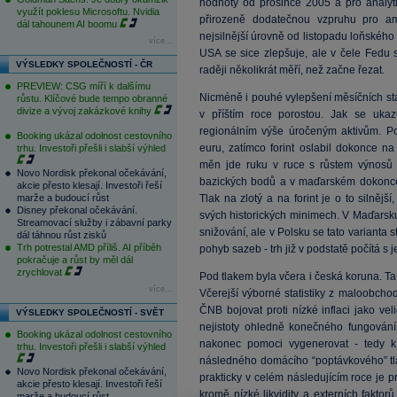
hodnoty od prosince 2005 a pro analyti
využít poklesu Microsoftu. Nvidia
přirozeně dodatečnou vzpruhu pro ame
dál tahounem AI boomu
nejsilnější úrovně od listopadu loňského 
více...
USA se sice zlepšuje, ale v čele Fedu s
VÝSLEDKY SPOLEČNOSTÍ - ČR
raději několikrát měří, než začne řezat.
PREVIEW: CSG míří k dalšímu
Nicméně i pouhé vylepšení měsíčních sta
růstu. Klíčové bude tempo obranné
divize a vývoj zakázkové knihy
v příštím roce porostou. Jak se ukaz
regionálním výše úročeným aktivům. Po
Booking ukázal odolnost cestovního
euru, zatímco forint oslabil dokonce n
trhu. Investoři přešli i slabší výhled
měn jde ruku v ruce s růstem výnosů 
Novo Nordisk překonal očekávání,
bazických bodů a v maďarském dokonce o
akcie přesto klesají. Investoři řeší
marže a budoucí růst
Tlak na zlotý a na forint je o to silněj
Disney překonal očekávání.
svých historických minimech. V Maďarsku 
Streamovací služby i zábavní parky
snižování, ale v Polsku se tato varianta s
dál táhnou růst zisků
Trh potrestal AMD příliš. AI příběh
pohyb sazeb - trh již v podstatě počítá s 
pokračuje a růst by měl dál
zrychlovat
Pod tlakem byla včera i česká koruna. Ta
více...
Včerejší výborné statistiky z maloobcho
ČNB bojovat proti nízké inflaci jako ve
VÝSLEDKY SPOLEČNOSTÍ - SVĚT
nejistoty ohledně konečného fungování 
Booking ukázal odolnost cestovního
nakonec pomoci vygenerovat - tedy k
trhu. Investoři přešli i slabší výhled
následného domácího “poptávkového” tlak
Novo Nordisk překonal očekávání,
prakticky v celém následujícím roce je 
akcie přesto klesají. Investoři řeší
kromě nízké likvidity a externích faktorů
marže a budoucí růst