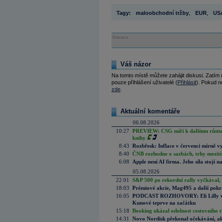
Tagy:
maloobchodní tržby
,
EUR
,
US
Reklama
Váš názor
Na tomto místě můžete zahájit diskusi. Zatím
pouze přihlášení uživatelé (
Přihlásit
). Pokud ne
zde
.
Aktuální komentáře
06.08.2026
10:27
PREVIEW: CSG míří k dalšímu růstu.
knihy
8:43
Rozbřesk: Inflace v červenci mírně v
8:40
ČNB rozhodne o sazbách, trhy mezitím
6:08
Apple není AI firma. Jeho síla stojí n
05.08.2026
22:01
S&P 500 po rekordní rally vyčkával,
18:03
Prémiové akcie, Mag495 a další pokr
16:05
PODCAST ROZHOVORY: Eli Lilly vs. 
Kunové teprve na začátku
15:18
Booking ukázal odolnost cestovního trh
14:31
Novo Nordisk překonal očekávání, akci