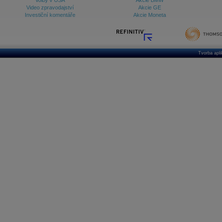
Volby v USA
Akcie BMW
Video zpravodajství
Akcie GE
Investiční komentáře
Akcie Moneta
Tvorba apl