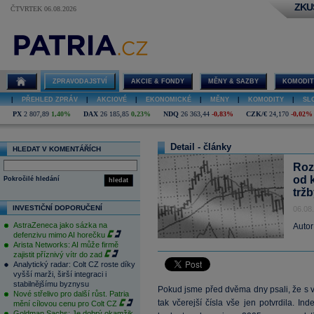
ZKU
ČTVRTEK 06.08.2026
ZPRAVODAJSTVÍ
AKCIE & FONDY
MĚNY & SAZBY
KOMODIT
|
PŘEHLED ZPRÁV
|
AKCIOVÉ
|
EKONOMICKÉ
|
MĚNY
|
KOMODITY
|
SL
PX
2 807,89
1,40%
DAX
26 185,85
0,23%
NDQ
26 363,44
-0,83%
CZK/€
24,170
-0,02%
Detail - články
HLEDAT V KOMENTÁŘÍCH
Rozb
od 
Pokročilé hledání
hledat
trž
INVESTIČNÍ DOPORUČENÍ
06.08
AstraZeneca jako sázka na
Autor
defenzivu mimo AI horečku
Arista Networks: AI může firmě
zajistit příznivý vítr do zad
Analytický radar: Colt CZ roste díky
vyšší marži, širší integraci i
stabilnějšímu byznysu
Pokud jsme před dvěma dny psali, že s 
Nové střelivo pro další růst. Patria
tak včerejší čísla vše jen potvrdila. In
mění cílovou cenu pro Colt CZ
Goldman Sachs: Je dobrý okamžik