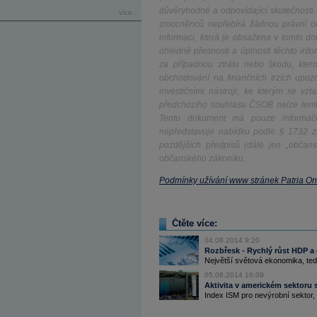
důvěryhodné a odpovídající skutečnosti
více...
zmocněnců nepřebírá žádnou právní odp
informaci, která je obsažena v tomto 
ohledně přesnosti a úplnosti těchto in
za případnou ztrátu nebo škodu, ktero
obchodování na finančních trzích upoz
investičními nástroji, ke kterým se v
předchozího souhlasu ČSOB nelze tento 
Tento dokument má pouze informačn
nepředstavuje nabídku podle § 1732 z
pozdějších předpisů (dále jen „občan
občanského zákoníku.
Podmínky užívání www stránek Patria On
Čtěte více:
04.08.2014 9:20
Rozbřesk - Rychlý růst HDP a
Největší světová ekonomika, tedy
05.08.2014 16:09
Aktivita v americkém sektoru 
Index ISM pro nevýrobní sektor, s