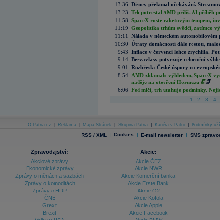
13:36
Disney překonal očekávání. Streamova
13:23
Trh potrestal AMD příliš. AI příběh p
11:58
SpaceX roste raketovým tempem, inves
11:19
Geopolitika trhům svědčí, zatímco v
11:11
Nálada v německém automobilovém prů
10:30
Útraty domácností dále rostou, malo
9:43
Inflace v červenci lehce zrychlila. Pot
9:14
Bezvavlasy potvrzuje celoroční výhl
9:01
Rozbřesk: České úspory na evropském
8:54
AMD zklamalo výhledem, SpaceX vydě
naděje na otevření Hormuzu
6:06
Fed mlčí, trh utahuje podmínky. Nejis
1
2
3
4
O Patria.cz
|
Reklama
|
Mapa Stránek
|
Skupina Patria
|
Kariéra v Patrii
|
Podmínky uží
|
Cookies
|
|
RSS / XML
E-mail newsletter
SMS zpravod
Zpravodajství:
Akcie:
Akciové zprávy
Akcie ČEZ
Ekonomické zprávy
Akcie NWR
Zprávy o měnách a sazbách
Akcie Komerční banka
Zprávy o komoditách
Akcie Erste Bank
Zprávy o HDP
Akcie O2
ČNB
Akcie Kofola
Grexit
Akcie Apple
Brexit
Akcie Facebook