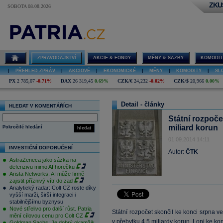
ZKU
SOBOTA 08.08.2026
ZPRAVODAJSTVÍ
AKCIE & FONDY
MĚNY & SAZBY
KOMODIT
|
PŘEHLED ZPRÁV
|
AKCIOVÉ
|
EKONOMICKÉ
|
MĚNY
|
KOMODITY
|
SL
PX
2 785,07
-0,71%
DAX
26 319,45
0,69%
CZK/€
24,232
-0,02%
CZK/$
20,966
0,00%
Detail - články
HLEDAT V KOMENTÁŘÍCH
Státní rozpoč
miliard korun
Pokročilé hledání
hledat
01.09.2014 14:11
INVESTIČNÍ DOPORUČENÍ
Autor:
ČTK
AstraZeneca jako sázka na
defenzivu mimo AI horečku
Arista Networks: AI může firmě
zajistit příznivý vítr do zad
Analytický radar: Colt CZ roste díky
vyšší marži, širší integraci i
stabilnějšímu byznysu
Nové střelivo pro další růst. Patria
Státní rozpočet skončil ke konci srpna v
mění cílovou cenu pro Colt CZ
v přebytku 4,5 miliardy
korun
. Loni ke kon
Goldman Sachs: Je dobrý okamžik