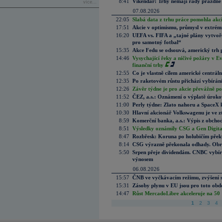
8:41
Víkendář: Trhy nemají rády prázdné 
více...
07.08.2026
22:05
Slabá data z trhu práce pomohla akc
17:51
Akcie v optimismu, průmysl v extrémn
16:20
UEFA vs. FIFA a „tajné plány vytvoř
pro samotný fotbal“
15:35
Akce Fedu se odsouvá, americký trh 
14:46
Vysychající řeky a ničivé požáry v E
finanční trhy
12:55
Co je vlastně cílem americké centrál
12:35
Po raketovém růstu přichází vybírán
12:26
Závěr týdne je pro akcie převážně po
11:52
ČEZ, a.s.: Oznámení o výplatě úrok
11:00
Perly týdne: Zlato nahoru a SpaceX 
10:30
Hlavní akcionář Volkswagenu je ve z
8:59
Komerční banka, a.s.: Výpis z obchod
8:51
Výsledky oznámily CSG a Gen Digital
8:47
Rozbřesk: Koruna po holubičím přek
8:14
CSG výrazně překonala odhady. Obran
5:50
Srpen přeje dividendám. CNBC vybírá
výnosem
06.08.2026
15:57
ČNB ve vyčkávacím režimu, zvýšení s
15:31
Zásoby plynu v EU jsou pro toto obdo
14:47
Růst MercadoLibre akceleruje na 50 %
1
2
3
4