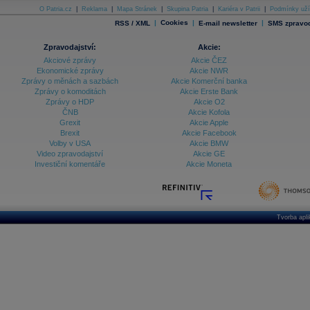
O Patria.cz
|
Reklama
|
Mapa Stránek
|
Skupina Patria
|
Kariéra v Patrii
|
Podmínky uží
|
Cookies
|
|
RSS / XML
E-mail newsletter
SMS zpravod
Zpravodajství:
Akcie:
Akciové zprávy
Akcie ČEZ
Ekonomické zprávy
Akcie NWR
Zprávy o měnách a sazbách
Akcie Komerční banka
Zprávy o komoditách
Akcie Erste Bank
Zprávy o HDP
Akcie O2
ČNB
Akcie Kofola
Grexit
Akcie Apple
Brexit
Akcie Facebook
Volby v USA
Akcie BMW
Video zpravodajství
Akcie GE
Investiční komentáře
Akcie Moneta
Tvorba apl