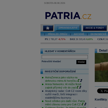
SOBOTA 08.08.2026
ZPRAVODAJSTVÍ
AKCIE & FONDY
|
PŘEHLED ZPRÁV
|
AKCIOVÉ
|
EKONOMICKÉ
PX
2 785,07
-0,71%
DAX
26 319,45
0,69%
CZK/€
24
Detail
HLEDAT V KOMENTÁŘÍCH
Pokročilé hledání
hledat
INVESTIČNÍ DOPORUČENÍ
AstraZeneca jako sázka na
defenzivu mimo AI horečku
Arista Networks: AI může firmě
zajistit příznivý vítr do zad
Analytický radar: Colt CZ roste díky
vyšší marži, širší integraci i
stabilnějšímu byznysu
Konflikty
Nové střelivo pro další růst. Patria
mění cílovou cenu pro Colt CZ
Goldman Sachs: Je dobrý okamžik