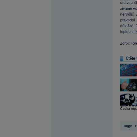
únavou či
zíváme víc
nejvyšší.
praktick
důležité.
teplota n
Zdroj: For
Čtěte 
Česká repu
Tagy: