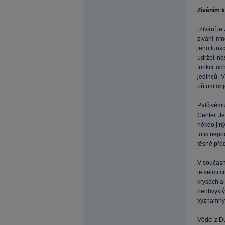
Zíváním k
„Zívání je
zívání mn
jeho funkc
udržet ná
funkci oc
jedinců. 
přitom obj
Palčivému
Center. Je
někdo jiný
tolik nepo
těsně před
V současn
je velmi c
krysách a 
neobvyklý
významný 
Vědci z Du