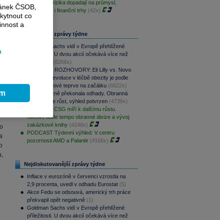
Klimatická rizika dopadají na průmysl,
o
ránek ČSOB,
ekonomiku i finanční trhy
(42x)
 v
kytnout co
innost a
Nejčtenější zprávy týdne
A
Goldman Sachs vidí v Evropě přehlížené
a
e
příležitosti. U dvou akcií očekává více než
h
100% růst
(8266x)
PODCAST ROZHOVORY: Eli Lilly vs. Novo
 v
Nordisk. Revoluce v léčbě obezity je podle
a
MUDr. Kunové teprve na začátku
(6622x)
ě
ím
CSG výrazně překonala odhady. Obranná
r
divize táhne růst, výhled potvrzen
(4739x)
PREVIEW: CSG míří k dalšímu růstu.
Klíčové bude tempo obranné divize a vývoj
zakázkové knihy
(4248x)
o
PODCAST Týdenní výhled: V centru
a
pozornosti AMD a Palantir
(4166x)
o
u,
Nejdiskutovanější zprávy týdne
Inflace v eurozóně v červenci vzrostla na
2,9 procenta, uvedl v odhadu Eurostat
(5)
Akce Fedu se odsouvá, americký trh práce
překvapil opět negativně
(1)
Goldman Sachs vidí v Evropě přehlížené
příležitosti. U dvou akcií očekává více než