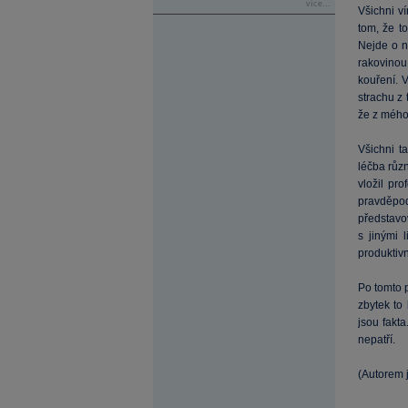
více...
Všichni v
tom, že t
Nejde o n
rakovinou
kouření. 
strachu z 
že z mého 
Všichni t
léčba různ
vložil pro
pravděpo
představov
s jinými 
produktivn
Po tomto p
zbytek to
jsou fakt
nepatří.
(Autorem 