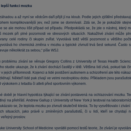
 lepší funkci mozku
 záhadou a až nyní se vědcům daří přijít jí na kloub. Podle jejich zjištění představu
ohem komplikovanější jev, než jsme se domnívali. Zdá se, že je pokaždé stejné
e se ale mohou lišit případ od případu. Předpokládá se, že jde o nástroj, který m
š mozek při plné pozornosti ve stresových situacích. Nakažlivé zívání může plni
hrany celé rodiny či skupin zvířat. Vyvolává totiž větší pozornost u většího počt
Vyvolává ho chemická změna v mozku a typické zívnutí trvá šest sekund. Často s
evuje několikrát za sebou,“ píše WSJ.
 problému zívání se věnuje Gregory Collins z University of Texas Health Scienc
ho studie ukazuje, že k zívání dochází častěji v létě. Většina lidí zívá, pokud tak či
 v jejich přítomnosti. Kojenci a lidé postižení autismem a schizofrenií ale této náka
dléhají. Někteří lidé pak zívají ve velmi neobvyklou dobu. Příkladem jsou parašutis
 výskokem z letadla či atleti před sportovním výkonem.
é době je hlavní hypotéza týkající se zívání postavená na ochlazování mozku. Te
itlivý na přehřátí. Andrew Gallup z University of New York ji testoval na laboratorní
ukázalo se, že teplota mozku po zívnutí skutečně klesla. To by vysvětlovalo i zívání
ch situacích, jako právě u zmíněných parašutistů, či u lidí, kteří se chystají n
veřejný proslov.
ke University School of Medicine vyvrátili pomocí testů teorie, že zívání je vyvolá