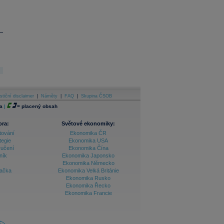
stiční disclaimer
|
Náměty
|
FAQ
|
Skupina ČSOB
a
|
=
placený obsah
ora:
Světové ekonomiky:
tování
Ekonomika ČR
tegie
Ekonomika USA
ručení
Ekonomika Čína
ník
Ekonomika Japonsko
Ekonomika Německo
lačka
Ekonomika Velká Británie
Ekonomika Rusko
Ekonomika Řecko
Ekonomika Francie