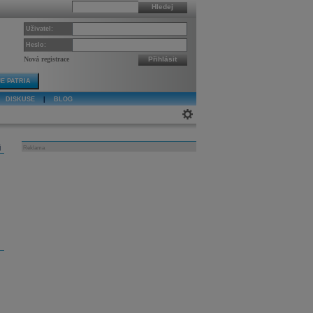
Hledej
Uživatel:
Heslo:
Nová registrace
Přihlásit
E PATRIA
DISKUSE
|
BLOG
j
Reklama