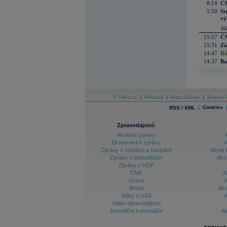
8:14
CS
5:50
Sr
vý
06
15:57
ČN
15:31
Zá
14:47
Rů
14:37
Ba
O Patria.cz
|
Reklama
|
Mapa Stránek
|
Skupina P
|
Cookies
RSS / XML
Zpravodajství:
Akciové zprávy
Ekonomické zprávy
A
Zprávy o měnách a sazbách
Akcie 
Zprávy o komoditách
Akc
Zprávy o HDP
ČNB
A
Grexit
A
Brexit
Akc
Volby v USA
A
Video zpravodajství
Investiční komentáře
Ak