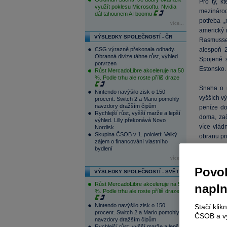
Pro ty, k
využít poklesu Microsoftu. Nvidia
mezinárod
dál tahounem AI boomu
potřeba „
více...
americký 
VÝSLEDKY SPOLEČNOSTÍ - ČR
Rasmusse
CSG výrazně překonala odhady.
alespoň
Obranná divize táhne růst, výhled
Spojené s
potvrzen
Estonsko.
Růst MercadoLibre akceleruje na 50
%. Podle trhu ale roste příliš draze
Snaha o n
Nintendo navýšilo zisk o 150
vyšších vý
procent. Switch 2 a Mario pomohly
navzdory dražším čipům
peníze do
Rychlejší růst, vyšší marže a lepší
doma, zač
výhled. Lilly překonává Novo
více vlád
Nordisk
Skupina ČSOB v 1. pololetí: Velký
obranu pr
zájem o financování vlastního
jdou. Pro
bydlení
výdaje zvý
více...
Pravda je 
Povol
VÝSLEDKY SPOLEČNOSTÍ - SVĚT
Růst MercadoLibre akceleruje na 50
Jádro pro
napl
%. Podle trhu ale roste příliš draze
HDP
, doš
pozemních
Nintendo navýšilo zisk o 150
Stačí klik
procent. Switch 2 a Mario pomohly
moc kompa
ČSOB a vy
navzdory dražším čipům
vznikají 
Rychlejší růst, vyšší marže a lepší