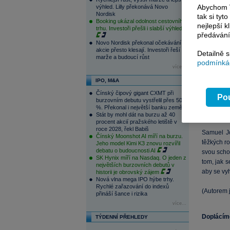
celoevro
Abychom V
výhled. Lilly překonává Novo
Nordisk
francouzsk
tak si ty
Booking ukázal odolnost cestovního
nejlepší k
případě, 
trhu. Investoři přešli i slabší výhled
předávání
Novo Nordisk překonal očekávání,
Evropa ve
akcie přesto klesají. Investoři řeší
Detailně 
vede dobř
marže a budoucí růst
podmínkác
neustále 
více...
stanovila 
IPO, M&A
kontextu 
Čínský čipový gigant CXMT při
světě. P
Pou
burzovním debutu vystřelil přes 500
koordinov
%. Překonal i největší banku země
výdajů na
Stát by mohl dát na burzu až 40
procent akcií pražského letiště v
roce 2028, řekl Babiš
Samuel Jo
Čínský Moonshot AI míří na burzu.
těžkých ro
Jeho model Kimi K3 znovu rozvířil
debatu o budoucnosti AI
svou scho
SK Hynix míří na Nasdaq. O jeden z
tom, jak s
největších burzovních debutů v
aby se vyh
historii je obrovský zájem
Nová vlna mega IPO hýbe trhy.
Rychlé zařazování do indexů
(Autorem 
přináší šance i rizika
více...
Doplácím
TÝDENNÍ PŘEHLEDY