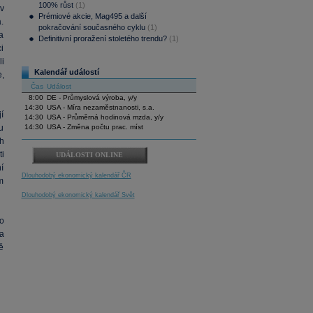
100% růst
(1)
v
Prémiové akcie, Mag495 a další
.
pokračování současného cyklu
(1)
a
Definitivní proražení stoletého trendu?
(1)
i
i
Kalendář událostí
e,
Čas
Událost
8:00
DE - Průmyslová výroba, y/y
14:30
USA - Míra nezaměstnanosti, s.a.
í
14:30
USA - Průměrná hodinová mzda, y/y
u
14:30
USA - Změna počtu prac. míst
h
i
UDÁLOSTI ONLINE
ní
Dlouhodobý ekonomický kalendář ČR
m
Dlouhodobý ekonomický kalendář Svět
ro
a
ě