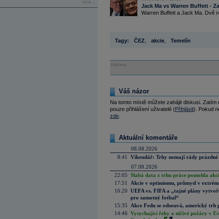
více...
Jack Ma vs Warren Buffett - Za
Warren Buffett a Jack Ma. Dvě ro
Tagy:
ČEZ
,
akcie
,
Temelín
Reklama
Váš názor
Na tomto místě můžete zahájit diskusi. Zatím
pouze přihlášení uživatelé (
Přihlásit
). Pokud ne
zde
.
Aktuální komentáře
08.08.2026
8:41
Víkendář: Trhy nemají rády prázdné 
07.08.2026
22:05
Slabá data z trhu práce pomohla akc
17:51
Akcie v optimismu, průmysl v extrémn
16:20
UEFA vs. FIFA a „tajné plány vytvoř
pro samotný fotbal“
15:35
Akce Fedu se odsouvá, americký trh 
14:46
Vysychající řeky a ničivé požáry v E