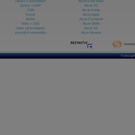
Zprávy o komoditách
Akcie Erste Bank
Zprávy o HDP
Akcie O2
ČNB
Akcie Kofola
Grexit
Akcie Apple
Brexit
Akcie Facebook
Volby v USA
Akcie BMW
Video zpravodajství
Akcie GE
Investiční komentáře
Akcie Moneta
Tvorba apl