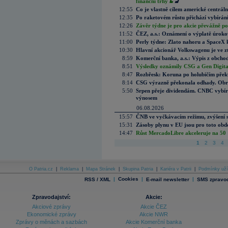
finanční trhy
12:55
Co je vlastně cílem americké centrál
12:35
Po raketovém růstu přichází vybírán
12:26
Závěr týdne je pro akcie převážně po
11:52
ČEZ, a.s.: Oznámení o výplatě úrok
11:00
Perly týdne: Zlato nahoru a SpaceX 
10:30
Hlavní akcionář Volkswagenu je ve z
8:59
Komerční banka, a.s.: Výpis z obchod
8:51
Výsledky oznámily CSG a Gen Digital
8:47
Rozbřesk: Koruna po holubičím přek
8:14
CSG výrazně překonala odhady. Obran
5:50
Srpen přeje dividendám. CNBC vybírá
výnosem
06.08.2026
15:57
ČNB ve vyčkávacím režimu, zvýšení s
15:31
Zásoby plynu v EU jsou pro toto obdo
14:47
Růst MercadoLibre akceleruje na 50 %
1
2
3
4
O Patria.cz
|
Reklama
|
Mapa Stránek
|
Skupina Patria
|
Kariéra v Patrii
|
Podmínky uží
|
Cookies
|
|
RSS / XML
E-mail newsletter
SMS zpravod
Zpravodajství:
Akcie:
Akciové zprávy
Akcie ČEZ
Ekonomické zprávy
Akcie NWR
Zprávy o měnách a sazbách
Akcie Komerční banka