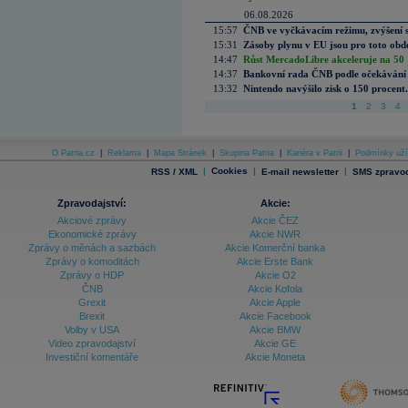
06.08.2026
15:57
ČNB ve vyčkávacím režimu, zvýšení s
15:31
Zásoby plynu v EU jsou pro toto obdo
14:47
Růst MercadoLibre akceleruje na 50 %
14:37
Bankovní rada ČNB podle očekávání 
13:32
Nintendo navýšilo zisk o 150 procen
1
2
3
4
O Patria.cz
|
Reklama
|
Mapa Stránek
|
Skupina Patria
|
Kariéra v Patrii
|
Podmínky uží
|
Cookies
|
|
RSS / XML
E-mail newsletter
SMS zpravod
Zpravodajství:
Akcie:
Akciové zprávy
Akcie ČEZ
Ekonomické zprávy
Akcie NWR
Zprávy o měnách a sazbách
Akcie Komerční banka
Zprávy o komoditách
Akcie Erste Bank
Zprávy o HDP
Akcie O2
ČNB
Akcie Kofola
Grexit
Akcie Apple
Brexit
Akcie Facebook
Volby v USA
Akcie BMW
Video zpravodajství
Akcie GE
Investiční komentáře
Akcie Moneta