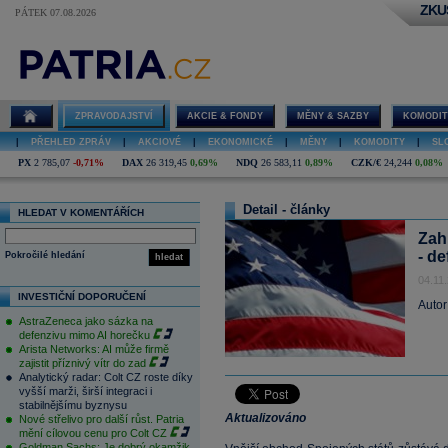
ZKU
PÁTEK 07.08.2026
ZPRAVODAJSTVÍ
AKCIE & FONDY
MĚNY & SAZBY
KOMODIT
|
PŘEHLED ZPRÁV
|
AKCIOVÉ
|
EKONOMICKÉ
|
MĚNY
|
KOMODITY
|
SL
PX
2 785,07
-0,71%
DAX
26 319,45
0,69%
NDQ
26 583,11
0,89%
CZK/€
24,244
0,08%
Detail - články
HLEDAT V KOMENTÁŘÍCH
Zah
- de
Pokročilé hledání
hledat
04.11
INVESTIČNÍ DOPORUČENÍ
Autor
AstraZeneca jako sázka na
defenzivu mimo AI horečku
Arista Networks: AI může firmě
zajistit příznivý vítr do zad
Analytický radar: Colt CZ roste díky
vyšší marži, širší integraci i
stabilnějšímu byznysu
Aktualizováno
Nové střelivo pro další růst. Patria
mění cílovou cenu pro Colt CZ
Goldman Sachs: Je dobrý okamžik