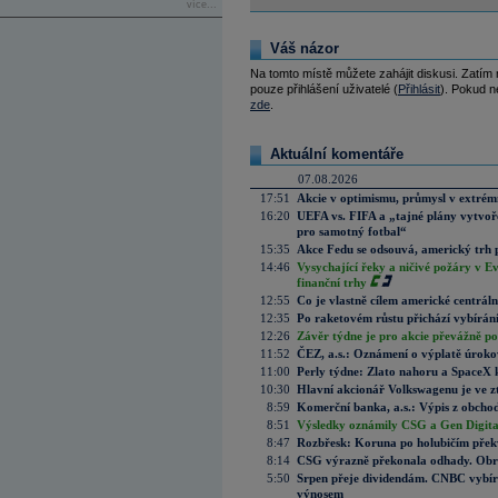
více...
Váš názor
Na tomto místě můžete zahájit diskusi. Zatím
pouze přihlášení uživatelé (
Přihlásit
). Pokud ne
zde
.
Aktuální komentáře
07.08.2026
17:51
Akcie v optimismu, průmysl v extrémn
16:20
UEFA vs. FIFA a „tajné plány vytvoř
pro samotný fotbal“
15:35
Akce Fedu se odsouvá, americký trh 
14:46
Vysychající řeky a ničivé požáry v E
finanční trhy
12:55
Co je vlastně cílem americké centrál
12:35
Po raketovém růstu přichází vybírán
12:26
Závěr týdne je pro akcie převážně po
11:52
ČEZ, a.s.: Oznámení o výplatě úrok
11:00
Perly týdne: Zlato nahoru a SpaceX 
10:30
Hlavní akcionář Volkswagenu je ve z
8:59
Komerční banka, a.s.: Výpis z obchod
8:51
Výsledky oznámily CSG a Gen Digital
8:47
Rozbřesk: Koruna po holubičím přek
8:14
CSG výrazně překonala odhady. Obran
5:50
Srpen přeje dividendám. CNBC vybírá
výnosem