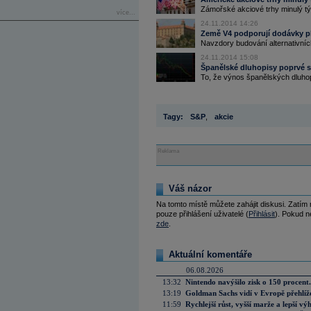
Zámořské akciové trhy minulý tý
více...
24.11.2014 14:26
Země V4 podporují dodávky pl
Navzdory budování alternativníc
24.11.2014 15:08
Španělské dluhopisy poprvé s
To, že výnos španělských dluhopi
Tagy:
S&P
,
akcie
Reklama
Váš názor
Na tomto místě můžete zahájit diskusi. Zatím
pouze přihlášení uživatelé (
Přihlásit
). Pokud ne
zde
.
Aktuální komentáře
06.08.2026
13:32
Nintendo navýšilo zisk o 150 procen
13:19
Goldman Sachs vidí v Evropě přehlíže
11:59
Rychlejší růst, vyšší marže a lepší v