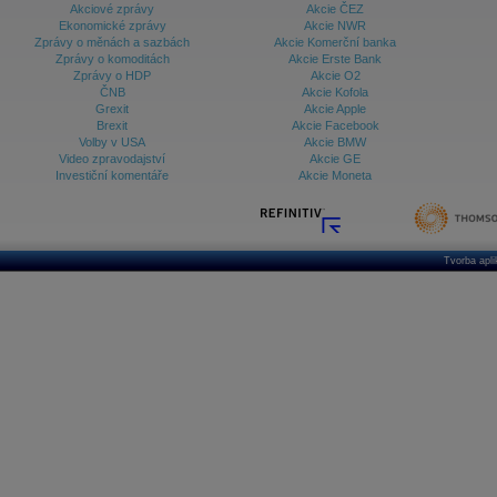
Akciové zprávy
Akcie ČEZ
Ekonomické zprávy
Akcie NWR
Zprávy o měnách a sazbách
Akcie Komerční banka
Zprávy o komoditách
Akcie Erste Bank
Zprávy o HDP
Akcie O2
ČNB
Akcie Kofola
Grexit
Akcie Apple
Brexit
Akcie Facebook
Volby v USA
Akcie BMW
Video zpravodajství
Akcie GE
Investiční komentáře
Akcie Moneta
Tvorba apl