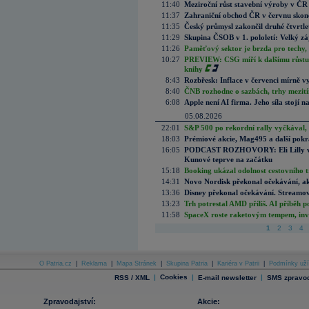
11:40
Meziroční růst stavební výroby v ČR
11:37
Zahraniční obchod ČR v červnu skonč
11:35
Český průmysl zakončil druhé čtvrtlet
11:29
Skupina ČSOB v 1. pololetí: Velký zá
11:26
Paměťový sektor je brzda pro techy,
10:27
PREVIEW: CSG míří k dalšímu růstu.
knihy
8:43
Rozbřesk: Inflace v červenci mírně v
8:40
ČNB rozhodne o sazbách, trhy mezitím
6:08
Apple není AI firma. Jeho síla stojí n
05.08.2026
22:01
S&P 500 po rekordní rally vyčkával,
18:03
Prémiové akcie, Mag495 a další pokr
16:05
PODCAST ROZHOVORY: Eli Lilly vs. 
Kunové teprve na začátku
15:18
Booking ukázal odolnost cestovního trh
14:31
Novo Nordisk překonal očekávání, akci
13:36
Disney překonal očekávání. Streamova
13:23
Trh potrestal AMD příliš. AI příběh p
11:58
SpaceX roste raketovým tempem, inves
1
2
3
4
O Patria.cz
|
Reklama
|
Mapa Stránek
|
Skupina Patria
|
Kariéra v Patrii
|
Podmínky uží
|
Cookies
|
|
RSS / XML
E-mail newsletter
SMS zpravod
Zpravodajství:
Akcie: